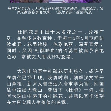
每年3月至5月，大珠山3种杜鹃花依次盛开，姹紫嫣红，吸
引无数游客慕名而来。（图片来源：视觉中国）
杜鹃花是中国十大名花之一，分布广
泛，品种多达数百种，于每年3至5月期间陆
续盛开，花团锦簇，色彩艳丽，深受喜爱；
同时，又因“杜鹃啼血”的传说而被赋予哀艳
色彩，常被文人用以抒写愁绪。
大珠山的野生杜鹃花历史悠久，或许早
在唐代已经出现。晚唐时期，朝鲜汉文学开
山鼻祖、新罗人崔致远入唐求学为官，回国
途中路经大珠山，曾留下《杜鹃》一诗，描
写大珠山中盛开的杜鹃花，并藉以寄托渴望
在大唐实现人生价值的感慨。