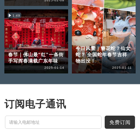
2025-02-08
1:49
今日风景｜簪花蛇？仙女
春节｜佛山最“红”一条街
蛇？ 全国蛇年春节吉祥
手写挥春满载广东年味
物出没！
2025-01-14
2025-01-11
订阅电子通讯
免费订阅