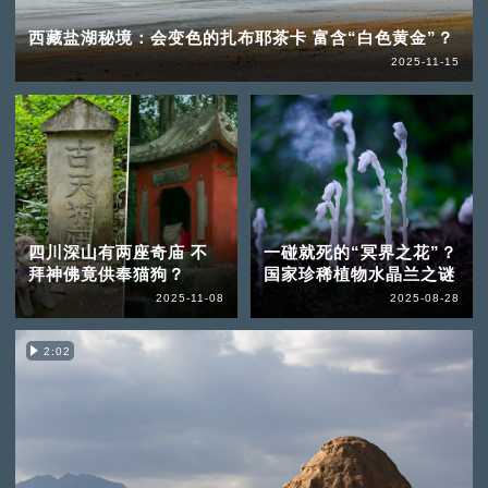
西藏盐湖秘境：会变色的扎布耶茶卡 富含“白色黄金”？
2025-11-15
四川深山有两座奇庙 不
一碰就死的“冥界之花”？
拜神佛竟供奉猫狗？
国家珍稀植物水晶兰之谜
2025-11-08
2025-08-28
2:02