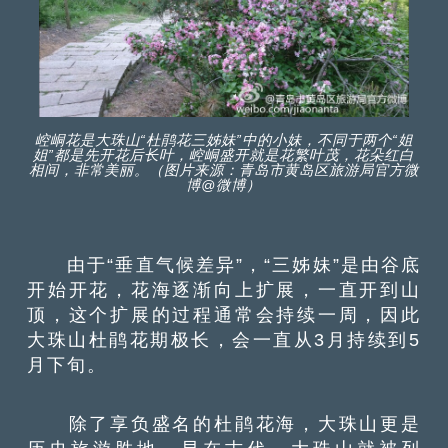
崆峒花是大珠山“杜鹃花三姊妹”中的小妹，不同于两个“姐
姐”都是先开花后长叶，崆峒盛开就是花繁叶茂，花朵红白
相间，非常美丽。（图片来源：青岛市黄岛区旅游局官方微
博@微博）
由于“垂直气候差异”，“三姊妹”是由谷底
开始开花，花海逐渐向上扩展，一直开到山
顶，这个扩展的过程通常会持续一周，因此
大珠山杜鹃花期极长，会一直从3月持续到5
月下旬。
除了享负盛名的杜鹃花海，大珠山更是