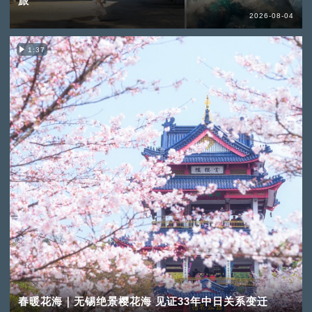
旅
2026-08-04
1:37
春暖花海｜无锡绝景樱花海 见证33年中日关系变迁