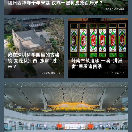
福州西禅寺千年宋荔 仅靠一层树皮托百斤果？
2025-07-08
藏在深圳科学园里的古建
筑 竟是从江西“搬家”过
岭南古筑遗珍 一扇“满洲
来？
窗”里看遍四季
2025-05-27
2025-04-17