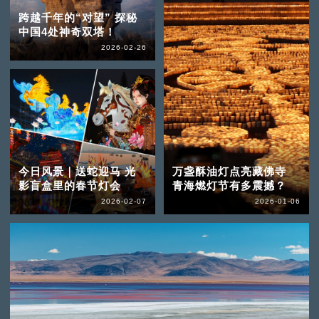
跨越千年的“对望” 探秘
中国4处神奇双塔！
2026-02-26
今日风景｜送蛇迎马 光
万盏酥油灯点亮藏佛寺
影盲盒里的春节灯会
青海燃灯节有多震撼？
2026-02-07
2026-01-06