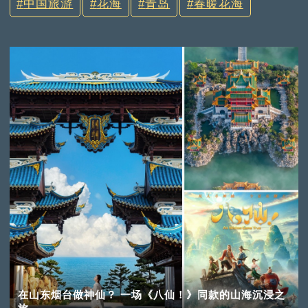
中国旅游
花海
青岛
春暖花海
在山东烟台做神仙？ 一场《八仙！》同款的山海沉浸之