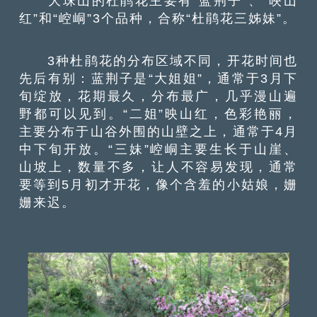
大珠山的杜鹃花主要有“蓝荆子”、“映山
红”和“崆峒”3个品种，合称“杜鹃花三姊妹”。
3种杜鹃花的分布区域不同，开花时间也
先后有别：蓝荆子是“大姐姐”，通常于3月下
旬绽放，花期最久，分布最广，几乎漫山遍
野都可以见到。“二姐”映山红，色彩艳丽，
主要分布于山谷外围的山壁之上，通常于4月
中下旬开放。“三妹”崆峒主要生长于山崖、
山坡上，数量不多，让人不容易发现，通常
要等到5月初才开花，像个含羞的小姑娘，姗
姗来迟。