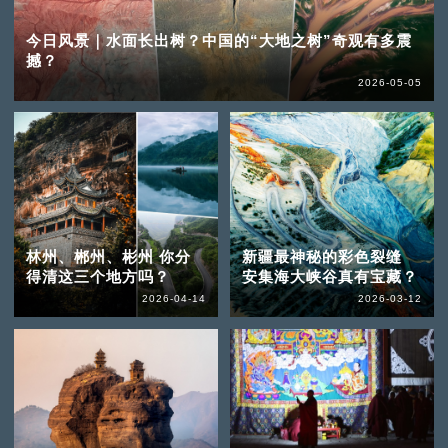
今日风景｜水面长出树？中国的“大地之树”奇观有多震
撼？
2026-05-05
林州、郴州、彬州 你分
新疆最神秘的彩色裂缝
得清这三个地方吗？
安集海大峡谷真有宝藏？
2026-04-14
2026-03-12