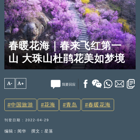
春暖花海｜春来飞红第一
山 大珠山杜鹃花美如梦境
A-
A+
我要回应
中国旅游
花海
青岛
春暖花海
刊登日期 : 2022-04-29
编辑︰闻华
撰文︰星落