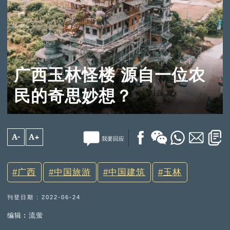
广西玉林怪楼 源自一位农
民的奇思妙想？
A-
A+
我要回应
广西
中国旅游
中国建筑
玉林
刊登日期 : 2022-06-24
编辑︰流萤