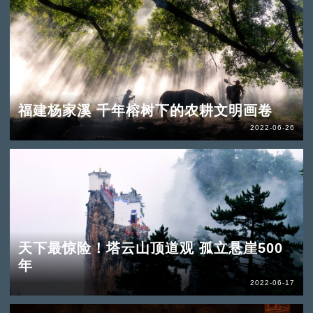
福建杨家溪 千年榕树下的农耕文明画卷
2022-06-26
天下最惊险！塔云山顶道观 孤立悬崖500
年
2022-06-17