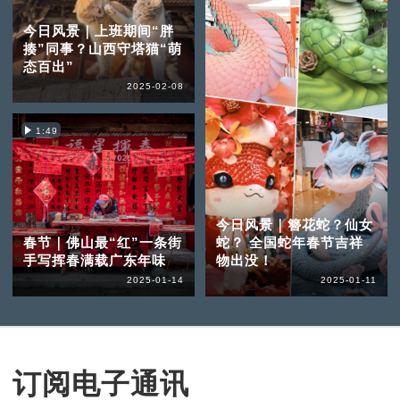
今日风景｜上班期间“胖
揍”同事？山西守塔猫“萌
态百出”
2025-02-08
1:49
今日风景｜簪花蛇？仙女
春节｜佛山最“红”一条街
蛇？ 全国蛇年春节吉祥
手写挥春满载广东年味
物出没！
2025-01-14
2025-01-11
订阅电子通讯