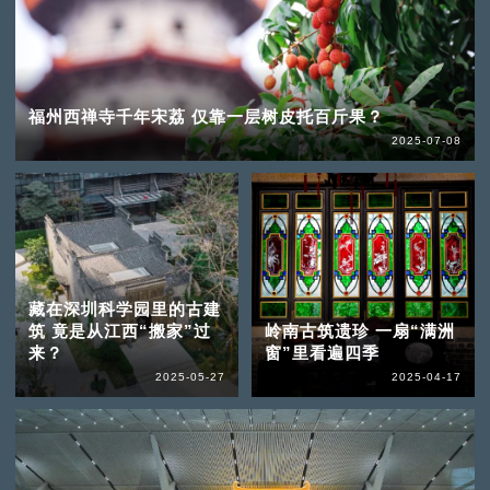
福州西禅寺千年宋荔 仅靠一层树皮托百斤果？
2025-07-08
藏在深圳科学园里的古建
筑 竟是从江西“搬家”过
岭南古筑遗珍 一扇“满洲
来？
窗”里看遍四季
2025-05-27
2025-04-17