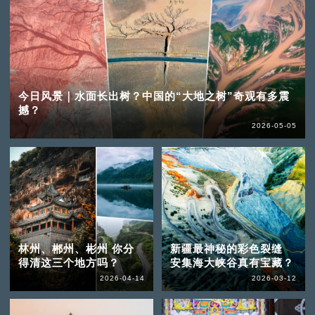
今日风景｜水面长出树？中国的“大地之树”奇观有多震
撼？
2026-05-05
林州、郴州、彬州 你分
新疆最神秘的彩色裂缝
得清这三个地方吗？
安集海大峡谷真有宝藏？
2026-04-14
2026-03-12