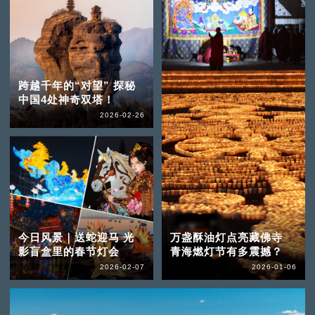
跨越千年的“对望” 探秘
中国4处神奇双塔！
2026-02-26
今日风景｜送蛇迎马 光
万盏酥油灯点亮藏佛寺
影盲盒里的春节灯会
青海燃灯节有多震撼？
2026-02-07
2026-01-06