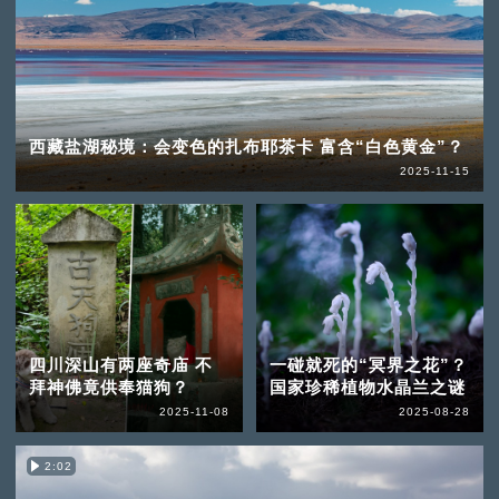
西藏盐湖秘境：会变色的扎布耶茶卡 富含“白色黄金”？
2025-11-15
四川深山有两座奇庙 不
一碰就死的“冥界之花”？
拜神佛竟供奉猫狗？
国家珍稀植物水晶兰之谜
2025-11-08
2025-08-28
2:02