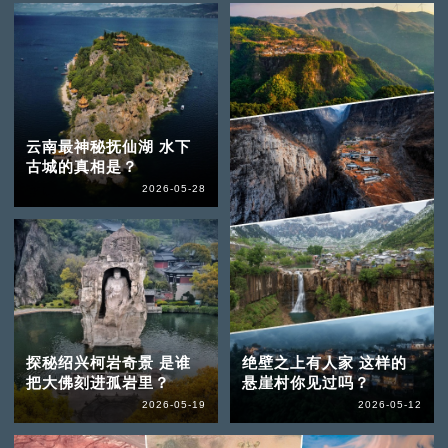
云南最神秘抚仙湖 水下
古城的真相是？
2026-05-28
探秘绍兴柯岩奇景 是谁
绝壁之上有人家 这样的
把大佛刻进孤岩里？
悬崖村你见过吗？
2026-05-19
2026-05-12