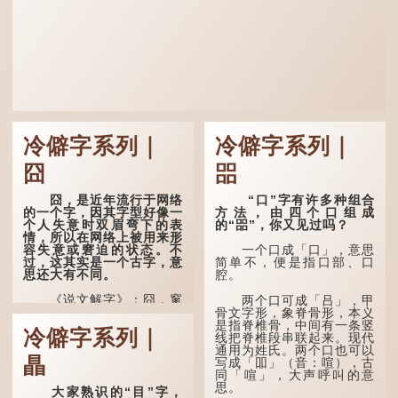
冷僻字系列｜
冷僻字系列｜
囧
㗊
囧，是近年流行于网络
“口”字有许多种组合
的一个字，因其字型好像一
方法，由四个口组成
个人失意时双眉弯下的表
的“㗊”，你又见过吗？
情，所以在网络上被用来形
容失意或窘迫的状态。不
一个口成「口」，意思
过，这其实是一个古字，意
简单不，便是指口部、口
思还大有不同。
腔。
《说文解字》：囧，窻
两个口可成「吕」，甲
牖丽廔闿明。象形。囧，本
骨文字形，象脊骨形，本义
义是透光通明的窗户，跟
是指脊椎骨，中间有一条竖
冷僻字系列｜
「囱」一样都是「窗」的象
线把脊椎段串联起来。现代
形字。甲骨文中又用作地
通用为姓氏。两个口也可以
瞐
名，古书中的「黍于囧」表
写成「吅」（音：喧），古
示在囧地种黍。
同「喧」，大声呼叫的意
思。
大家熟识的“目”字，