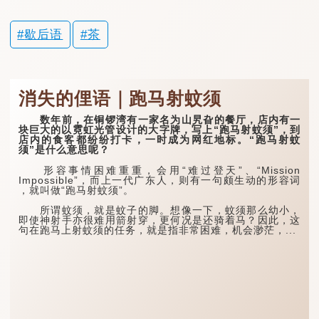
歇后语
茶
消失的俚语｜跑马射蚊须
数年前，在铜锣湾有一家名为山旯旮的餐厅，店内有一
块巨大的以霓虹光管设计的大字牌，写上“跑马射蚊须”，到
店内的食客都纷纷打卡，一时成为网红地标。“跑马射蚊
须”是什么意思呢？
形容事情困难重重，会用“难过登天”、“Mission
Impossible”，而上一代广东人，则有一句颇生动的形容词
，就叫做“跑马射蚊须”。
所谓蚊须，就是蚊子的脚。想像一下，蚊须那么幼小，
即使神射手亦很难用箭射穿，更何况是还骑着马？因此，这
句在跑马上射蚊须的任务，就是指非常困难，机会渺茫，...