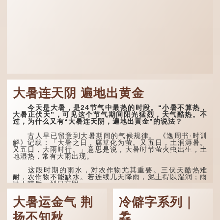
大暑连天阴 遍地出黄金
今天是大暑，是24节气中最热的时段。“小暑不算热，
大暑正伏天”，可见这个节气期间阳光猛烈，天气酷热。不
过，为什么又有“大暑连天阴，遍地出黄金”的说法？
古人早已留意到大暑期间的气候规律。 《逸周书·时训
解》记载：「大暑之日，腐草化为萤。又五日，土润溽暑。
又五日，大雨时行。」意思是说，大暑时节萤火虫出生，土
地湿热，常有大雨出现。
这段时期的雨水，对农作物尤其重要。三伏天酷热难
耐，农作物不能缺水。若连续几天降雨，泥土得以湿润；雨
过天晴后，烈日高照...
大暑运金气 荆
冷僻字系列｜
扬不知秋
掱