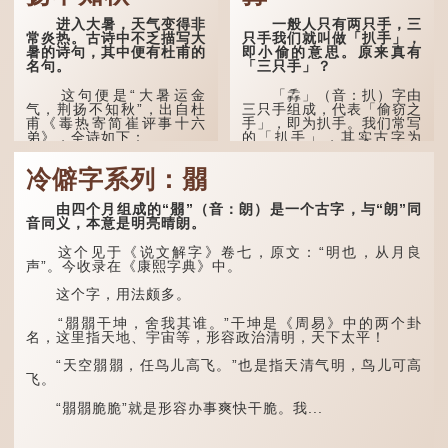
进入大暑，天气变得非
一般人只有两只手，三
常炎热。古诗中不乏描写大
只手我们就叫做「扒手」，
暑的诗句，其中便有杜甫的
即小偷的意思。原来真有
名句。
「三只手」？
这句便是“大暑运金
「掱」（音：扒）字由
气，荆扬不知秋”，出自杜
三只手组成，代表「偷窃之
甫《毒热寄简崔评事十六
手」，即为扒手。我们常写
弟》，全诗如下：
的「扒手」，其实古字为
「掱手」。
大暑运金气，荆扬不知
冷僻字系列：朤
秋。
清·徐珂《清稗类钞．
盗贼类．掱手》记载：「沪
人呼翦绺贼曰掱手，犹言扒
林下有塌翼，水中无行
由四个月组成的“朤”（音：朗）是一个古字，与“朗”同
手也，亦曰瘪三码子。」
舟。
音同义，本意是明亮晴朗。
其中「翦绺」即剪断他
五行当中“金”对应秋
这个见于《说文解字》卷七，原文：“明也，从月良
人衣带以窃取钱物，是小偷
季，代表凉爽肃杀之
声”。今收录在《康熙字典》中。
的旧称。而「掱手」也就是
气。“运”是“运行”，描写大
手多多，擅自拿别人东西的
暑的酷热阻碍了金气的流
这个字，用法颇多。
意思了...
转。
“朤朤干坤，舍我其谁。”干坤是《周易》中的两个卦
“荆扬”指荆州（湖北）
名，这里指天地、宇宙等，形容政治清明，天下太平！
和扬州（江苏），泛指长江
中下游地区，“...
“天空朤朤，任鸟儿高飞。”也是指天清气明，鸟儿可高
飞。
“朤朤脆脆”就是形容办事爽快干脆。我...