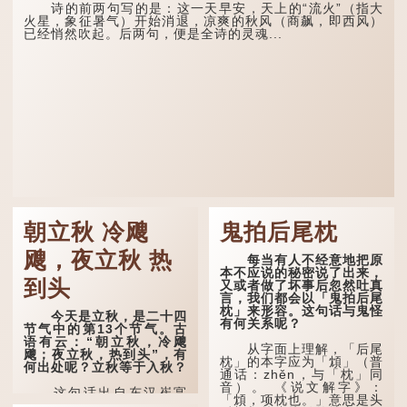
诗的前两句写的是：这一天早安，天上的“流火”（指大
火星，象征暑气）开始消退，凉爽的秋风（商飙，即西风）
已经悄然吹起。后两句，便是全诗的灵魂...
朝立秋 冷飕
鬼拍后尾枕
飕，夜立秋 热
每当有人不经意地把原
本不应说的秘密说了出来，
到头
又或者做了坏事后忽然吐真
言，我们都会以「鬼拍后尾
枕」来形容。这句话与鬼怪
今天是立秋，是二十四
有何关系呢？
节气中的第13个节气。古
语有云：“朝立秋，冷飕
从字面上理解，「后尾
飕；夜立秋，热到头”，有
枕」的本字应为「䪴」（普
何出处呢？立秋等于入秋？
通话：zhěn，与「枕」同
音）。 《说文解字》：
这句话出自东汉崔寔
「䪴，项枕也。」意思是头
《四民月令》：“朝立秋，