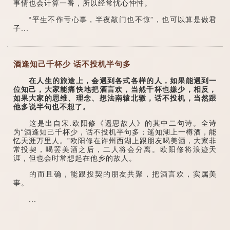
事情也会计算一番，所以经常忧心忡忡。
“平生不作亏心事，半夜敲门也不惊”，也可以算是做君
子...
酒逢知己千杯少 话不投机半句多
在人生的旅途上，会遇到各式各样的人，如果能遇到一
位知己，大家能痛快地把酒言欢，当然千杯也嫌少，相反，
如果大家的思维、理念、想法南辕北辙，话不投机，当然跟
他多说半句也不想了。
这是出自宋.欧阳修《遥思故人》的其中二句诗。全诗
为“酒逢知己千杯少，话不投机半句多；遥知湖上一樽酒，能
忆天涯万里人。”欧阳修在许州西湖上跟朋友喝美酒，大家非
常投契，喝罢美酒之后，二人将会分离。欧阳修将浪迹天
涯，但也会时常想起在他乡的故人。
的而且确，能跟投契的朋友共聚，把酒言欢，实属美
事。
...