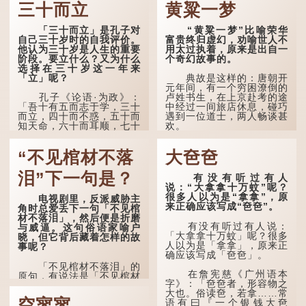
三十而立
黄粱一梦
「三十而立」是孔子对
“黄粱一梦”比喻荣华
自己三十岁时的自我评价。
富贵终归虚幻，劝喻世人不
他认为三十岁是人生的重要
用太过执着，原来是出自一
阶段。要立什么？又为什么
个奇幻故事的。
选择在三十岁这一年来
「立」呢？
典故是这样的：唐朝开
元年间，有一个穷困潦倒的
孔子《论语·为政》：
卢姓书生，在上京赴考的途
「吾十有五而志于学，三十
中经过一间旅店休息，碰巧
而立，四十而不惑，五十而
遇到一位道士，两人畅谈甚
知天命，六十而耳顺，七十
欢。
而从心所欲，不逾矩。」
言谈间，卢姓书生感慨
“不见棺材不落
大夿夿
在古代，男子一般于二
自己虽贵为读书人，但一直
十岁进行冠礼，冠礼完成后
未能考取功名，仍然贫困，
便是成人，但由于未达壮
感到十分落泊。于是，道士
泪”下一句是？
有没有听过有人
年，所以又称「弱冠」。
拿出一个青瓷枕头，让卢姓
说：“大拿拿十万蚊”呢？
《礼记·曲礼》明确记载：
书生睡一睡，便能满足他希
很多人以为是“拿拿”，原
电视剧里，反派威胁主
「人生十年曰幼，学；二十
望得到荣华富贵的愿望。
来正确应该写成“夿夿”。
角时总爱丢下一句「不见棺
曰弱，冠；三十曰壮，有
材不落泪」，然后便是折磨
室。」这说明三十岁...
这时，...
有没有听过有人说：
与威逼。这句俗语家喻户
「大拿拿十万蚊」呢？很多
晓，但它背后藏着怎样的故
人以为是「拿拿」，原来正
事呢？
确应该写成「夿夿」。
「不见棺材不落泪」的
在詹宪慈《广州语本
原句，有说法是「不见棺材
字》：「夿夿者，形容物之
不下泪」或「不见亲棺不下
大也。俗读夿，若拿……常
泪」，出自明朝兰陵笑笑生
空寥寥
语有曰『一个银钱大夿
所著的《金瓶梅词话》第九