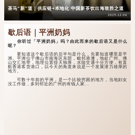
茶马“新”道｜供应链+本地化 中国新茶饮出海致胜之道
2025-12-04
歇后语｜平洲奶妈
你听过「平洲奶妈」吗？由此而来的歇后语又是什么
呢？
要知道这个歇后语的后半句是什么，先要知道哪里是平
洲。平洲位于佛山市南海区东部，毗邻港澳，地处广州、佛
山交汇地带，地理位置得天独厚，水陆交通十分方便，有直
航香港客货港口，以今天的角度来说是一个发展潜力雄厚的
地方。
可数十年前的平洲，是一个比较穷困的地方，当地妇女
没工作做，多到邻近的广州的有钱人家...