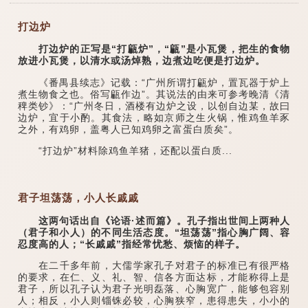
打边炉
打边炉的正写是“打甂炉”，“甂”是小瓦煲，把生的食物
放进小瓦煲，以清水或汤焯熟，边煮边吃便是打边炉。
《番禺县续志》记载：“广州所谓打甂炉，置瓦器于炉上
煮生物食之也。俗写甂作边”。其说法的由来可参考晚清《清
稗类钞》：“广州冬日，酒楼有边炉之设，以创自边某，故曰
边炉，宜于小酌。其食法，略如京师之生火锅，惟鸡鱼羊豕
之外，有鸡卵，盖粤人已知鸡卵之富蛋白质矣”。
“打边炉”材料除鸡鱼羊猪，还配以蛋白质...
君子坦荡荡，小人长戚戚
这两句话出自《论语·述而篇》。孔子指出世间上两种人
（君子和小人）的不同生活态度。“坦荡荡”指心胸广阔、容
忍度高的人；“长戚戚”指经常忧愁、烦恼的样子。
在二千多年前，大儒学家孔子对君子的标准已有很严格
的要求，在仁、义、礼、智、信各方面达标，才能称得上是
君子，所以孔子认为君子光明磊落、心胸宽广，能够包容别
人；相反，小人则锱铢必较，心胸狭窄，患得患失，小小的