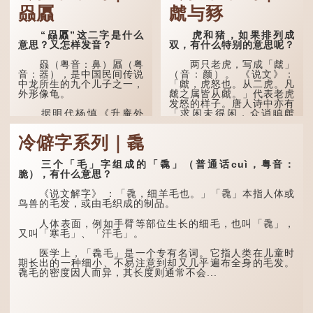
赑屭
虤与豩
“赑屭”这二字是什么
虎和猪，如果排列成
意思？又怎样发音？
双，有什么特别的意思呢？
赑（粤音：鼻）屭（粤
两只老虎，写成「虤」
音：器），是中国民间传说
（音：颜）。 《说文》：
中龙所生的九个儿子之一，
「虤，虎怒也。从二虎。凡
外形像龟。
虤之属皆从虤。」代表老虎
发怒的样子。唐人诗中亦有
「求闲未得闲，众诮瞋虤
据明代杨慎《升庵外
虤」之句，意思是众人的讥
集》记载，龙生九子的次序
讽让人怒目而视。
排列为：赑屭、螭吻、蒲
冷僻字系列｜毳
牢、狴犴、饕餮、蚣蝮、睚
眦、狻猊、椒图（此为其中
两只猪，则为「豩」
一种说法）。
（音：宾）。甲骨文从二
三个「毛」字组成的「毳」（普通话cuì，粤音：
「豕」，象猪相追逐的样
脆），有什么意思？
子。 《同文备考》另有一
龙九子外形与能力各有
说「豩，豕乱群。」意指一
不同，其中，赑屭原形像
《说文解字》 ：「毳，细羊毛也。」「毳」本指人体或
群乱...
龟，因为能负重，多作为碑
鸟兽的毛发，或由毛织成的制品。
座，有“碑下...
人体表面，例如手臂等部位生长的细毛，也叫「毳」，
又叫「寒毛」、「汗毛」。
医学上，「毳毛」是一个专有名词。它指人类在儿童时
期长出的一种细小、不易注意到却又几乎遍布全身的毛发。
毳毛的密度因人而异，其长度则通常不会...