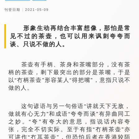
刊登日期 : 2021-05-09
形象生动再结合丰富想像，那怕是常
见不过的茶壶，也可以用来讽刺夸夸而
谈、只说不做的人。
茶壶有手柄、茶身和茶嘴部分，没有茶
柄的茶壶，剩下最突出的部分是茶嘴，于是
以“冇柄茶壶”形容某人“得把嘴”，意指只说不
做的人。
这句谚语与另一句俗语“讲就天下无敌，
做就有心无力”和成语“夸夸而谈”有异曲同工
之妙。“夸”有夸大的意思，指说话内容夸
张，完全不切实际。至于有指“冇柄茶壶”亦
可讲作“冇耳茶壶”，但恐怕后者在香港较陌