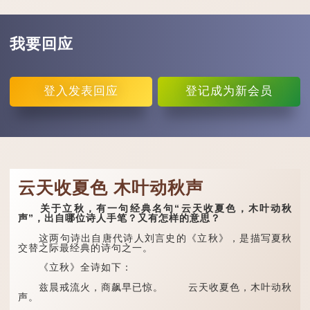
我要回应
登入
发表回应
登记
成为新会员
云天收夏色 木叶动秋声
关于立秋，有一句经典名句“云天收夏色，木叶动秋
声”，出自哪位诗人手笔？又有怎样的意思？
这两句诗出自唐代诗人刘言史的《立秋》，是描写夏秋
交替之际最经典的诗句之一。
《立秋》全诗如下：
兹晨戒流火，商飙早已惊。 云天收夏色，木叶动秋
声。