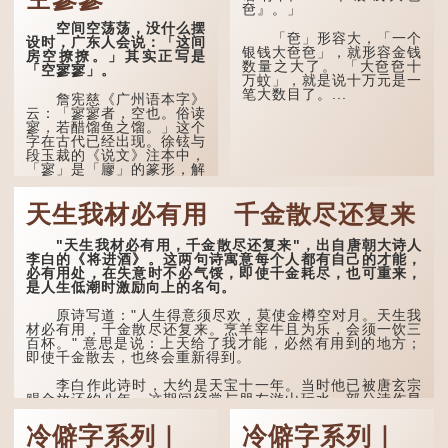
夿』。」
十八回。原意是指人未亲眼
见到亲人棺木，便不会真正
空间空荡荡，没什么摆
「夿」形​​容大，「一个
感到悲伤；后来引申为比喻
设时，广东人会说：「这间
银钱大夿夿」，就形容金钱
人执迷不悟，不到彻底失
房空撩撩。」其实正写是
数量之大了。 「大夿夿十
败，便不肯罢休。
「空寥寥」。
万蚊」，就是说十万元是一
笔大数目了。...
许多人对这上半句耳熟
詹宪慈《广州语本字》
能详，但它其实还有下半句
云：「寥寥者，空也。俗读
——「不到黄河心不死」...
寥，若醋馏鱼之馏。」这个
字在古代已经出现。徐铉与
段玉裁的《说文》注本中，
「寥」是「廫」的篆形，解
作空渺、空虚。如《列仙传
·安期先生》载琊阜老人故
天生我材必有用 千金散尽还复来
事，以「寥寥安期，虚质高
清」形容空虚无所事事。
"天生我材必有用，千金散尽还复来"，出自唐朝大诗人
唐代《艺文类聚》引晋
李白的《将进酒》。这两句诗寓意每个人都有自己的才能，
孙绰《表哀诗》：「寥寥空
必有用处，在失意时不必气馁，即使千金耗尽，也可重来，
堂，寂寂响户」...
是人生低潮时激励向上的名句。
原诗写道："人生得意须尽欢，莫使金樽空对月。天生我
材必有用，千金散尽还复来。烹羊宰牛且为乐，会须一饮三
百杯。" 意思是说：上天给了我才能，必然有用到的地方；
即使千金散去，也终会重新得到。
李白作此诗时，大约是天宝十一年。当时他已被唐玄宗
赐金放还约八年，这期间经常与朋友游山玩水，部分诗作显
露出怀...
冷僻字系列｜
冷僻字系列｜