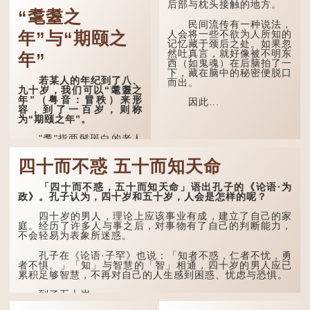
后部与枕头接触的地方。
冷飕飕；夜立秋，热到
“耄耋之
头”。到了清代，顾禄在
民间流传有一种说法，
《清嘉录》里记录苏州风俗
人会将一些不欲为人所知的
年”与“期颐之
时，也引用了这句谚语。不
记忆藏于颈后之处。如果忽
过当地百姓的口头说法
然吐真言，就好像被不明东
年”
是“朝立秋，渹飕飕；夜立
西（如鬼魂）在后脑拍了一
秋，热吽吽”。虽然用字略
下，藏在脑中的秘密便脱口
有不同，但意思完全一致。
若某人的年纪到了八、
而出。
九十岁，我们可以“耄耋之
那么，这句话到底准不
年”（粤音：冒秩）来形
因此...
准呢？它反映了古人的一种
容，到了一百岁，则称
朴素观察：如果立秋的精
为“期颐之年”。
确...
"耄"指两鬓斑白的老人
家，亦含有思想紊乱的意
思；"耋"更有跌倒的意思，
四十而不惑 五十而知天命
也是用来形容老人家的。
「四十而不惑，五十而知天命」语出孔子的《论语·为
曹操《对酒歌》就曾写
政》。孔子认为，四十岁和五十岁，人会是怎样的呢？
道："耄耋皆得以寿终，恩
泽广及草木昆虫。"
四十岁的男人，理论上应该事业有成，建立了自己的家
庭。经历了许多人与事之后，对事物有了自己的判断能力，
到了一百岁呢？
不会轻易为表象所迷惑。
那么就可以称为"期
孔子在《论语·子罕》也说：「知者不惑，仁者不忧，勇
颐"。 《礼记.曲礼
者不惧。」「知」与智慧的「智」相通，四十岁的男人应已
上》："百年曰期颐。"郑玄
累积足够智慧，不再对自己的人生感到困惑、忧虑与恐惧。
注："期，犹要也；颐，养
也。不知衣服食味，孝子要
到了五十岁，...
尽养...