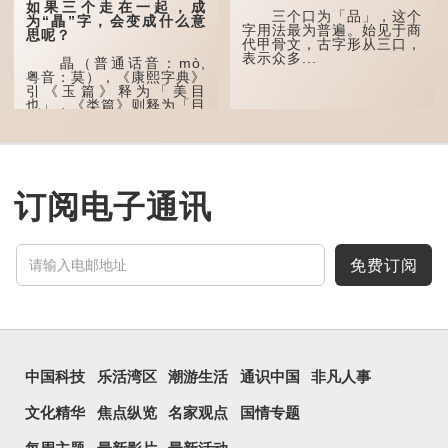
这个古字十分少用，直
如果三个走在一起，成
至21世纪，网络上开始流
三个口为「品」，这个
为“瞐”字，会变成什么意
行表情符号，这个字也被网
字用法最为普遍。始见于商
思呢？
民当做表情符号来用。
代甲骨文，古字形从三口，
表示众多...
瞐（普通话音：mò,
囧字的「八」像一对委
粤音：莫），《康熙字典》
屈的八字眉模样，「口」像
引《玉篇》释为「美目
惊讶、...
也」，《类篇》则释为「目
深也」，即美丽的眼睛、目
光深邃的意思。
多年前，苹果手机推出
iPhone12时，曾宣传它的
镜头有专业的计算摄影功
订阅电子通讯
能，便用上「瞐」这个字，
表达iPhone12有由8位提
升至10位HDR视频拍摄功
能，能自动进...
免费订阅
中国科技
乐活湾区
潮游生活
通识中国
非凡人事
文化精华
焦点纵览
名家观点
国情专题