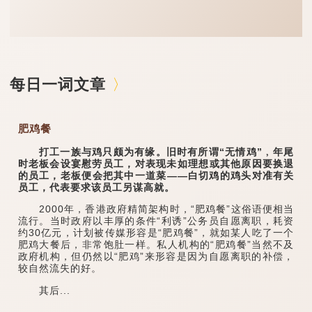
每日一词文章
肥鸡餐
打工一族与鸡只颇为有缘。旧时有所谓“无情鸡”﹐年尾
时老板会设宴慰劳员工，对表现未如理想或其他原因要换退
的员工，老板便会把其中一道菜——白切鸡的鸡头对准有关
员工，代表要求该员工另谋高就。
2000年，香港政府精简架构时，“肥鸡餐”这俗语便相当
流行。当时政府以丰厚的条件“利诱”公务员自愿离职，耗资
约30亿元，计划被传媒形容是“肥鸡餐”，就如某人吃了一个
肥鸡大餐后，非常饱肚一样。私人机构的“肥鸡餐”当然不及
政府机构，但仍然以“肥鸡”来形容是因为自愿离职的补偿，
较自然流失的好。
其后...