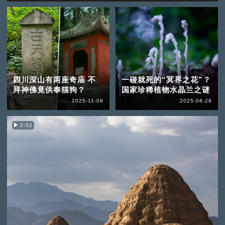
四川深山有两座奇庙 不
一碰就死的“冥界之花”？
拜神佛竟供奉猫狗？
国家珍稀植物水晶兰之谜
2025-11-08
2025-08-28
2:02