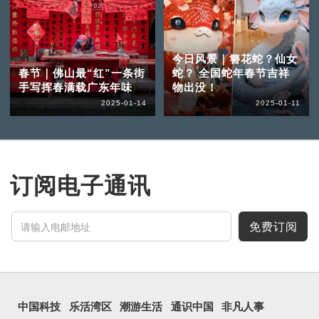
今日风景｜簪花蛇？仙女
春节｜佛山最“红”一条街
蛇？ 全国蛇年春节吉祥
手写挥春满载广东年味
物出没！
2025-01-14
2025-01-11
订阅电子通讯
免费订阅
中国科技
乐活湾区
潮游生活
通识中国
非凡人事