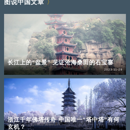
图说中国文章
长江上的“盆景” 见证沧海桑田的石宝寨
2023-11-29
浙江千年佛塔传奇 中国唯一“塔中塔”有何
玄机？