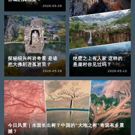
2026-05-28
探秘绍兴柯岩奇景 是谁
绝壁之上有人家 这样的
把大佛刻进孤岩里？
悬崖村你见过吗？
2026-05-19
2026-05-12
今日风景｜水面长出树？中国的“大地之树”奇观有多震
撼？