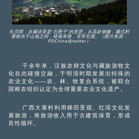
扎尕那，在藏语里是“石匣子”的意思，从高处俯瞰，藏式村
寨散布于山地之间，错落有致，非常壮观。（图片来源：
PDChina@twitter）
千余年来，汉族农耕文化与藏族游牧文
化在此碰撞交融，于明清时期发展出特殊的
农业文化——农、林、牧复合系统，被联合
国粮农组织认定为全球重要农业文化遗产。
广西大寨村利用梯田景观、红瑶文化发
展旅游，将旅游收入用于古建筑保育，形成
良性循环。