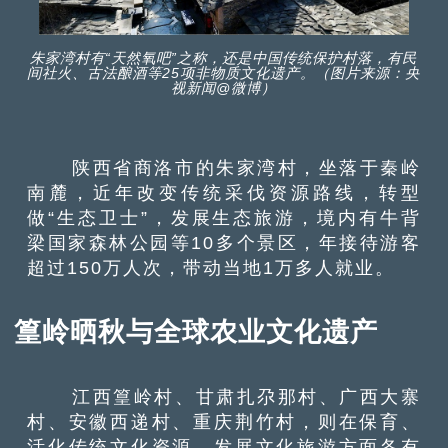
朱家湾村有“天然氧吧”之称，还是中国传统保护村落，有民
间社火、古法酿酒等25项非物质文化遗产。（图片来源：央
视新闻@微博）
陕西省商洛市的朱家湾村，坐落于秦岭
南麓，近年改变传统采伐资源路线，转型
做“生态卫士”，发展生态旅游，境内有牛背
梁国家森林公园等10多个景区，年接待游客
超过150万人次，带动当地1万多人就业。
篁岭晒秋与全球农业文化遗产
江西篁岭村、甘肃扎尕那村、广西大寨
村、安徽西递村、重庆荆竹村，则在保育、
活化传统文化资源、发展文化旅游方面各有