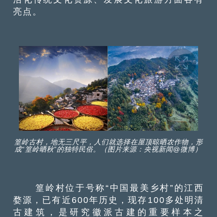
亮点。
篁岭古村，地无三尺平，人们就选择在屋顶晾晒农作物，形
成“篁岭晒秋”的独特民俗。（图片来源：央视新闻@微博）
篁岭村位于号称“中国最美乡村”的江西
婺源，已有近600年历史，现存100多处明清
古建筑，是研究徽派古建的重要样本之