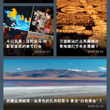
今日风景｜送蛇迎马 光
万盏酥油灯点亮藏佛寺
影盲盒里的春节灯会
青海燃灯节有多震撼？
2026-02-07
2026-01-06
西藏盐湖秘境：会变色的扎布耶茶卡 富含“白色黄金”？
2025-11-15