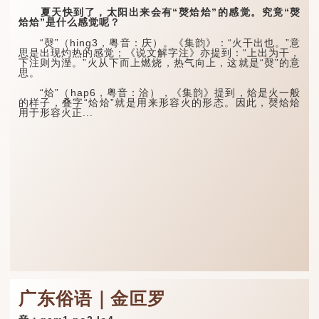
夏天快到了，太阳出来会有“㷫烚烚”的感觉。究竟“㷫
烚烚”是什么感觉呢？
“㷫”（hing3，粤音：庆）。《集韵》：“火干出也。”意
思是出现灼热的感觉；《说文解字注》亦提到：“上出为干，
下注则为溼。”火从下而上燃烧，热气向上，这就是“㷫”的意
思。
“烚”（hap6，粤音：洽），《集韵》提到，烚是火一般
的样子，叠字“烚烚”就是用来形容火的形态。因此，㷫烚烚
用于形容火正...
广东俗语｜金叵罗