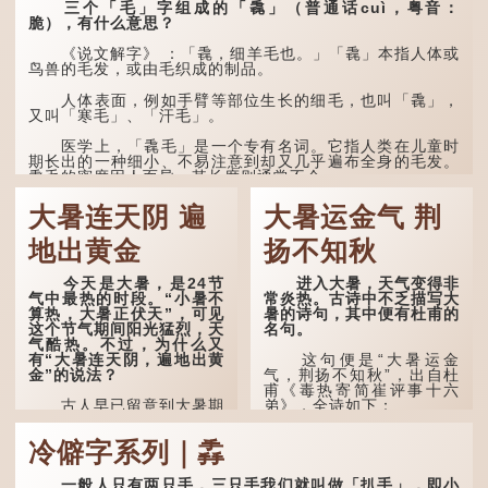
三个「毛」字组成的「毳」（普通话cuì，粤音：
脆），有什么意思？
《说文解字》 ：「毳，细羊毛也。」「毳」本指人体或
鸟兽的毛发，或由毛织成的制品。
人体表面，例如手臂等部位生长的细毛，也叫「毳」，
又叫「寒毛」、「汗毛」。
医学上，「毳毛」是一个专有名词。它指人类在儿童时
期长出的一种细小、不易注意到却又几乎遍布全身的毛发。
毳毛的密度因人而异，其长度则通常不会...
大暑连天阴 遍
大暑运金气 荆
地出黄金
扬不知秋
今天是大暑，是24节
进入大暑，天气变得非
气中最热的时段。“小暑不
常炎热。古诗中不乏描写大
算热，大暑正伏天”，可见
暑的诗句，其中便有杜甫的
这个节气期间阳光猛烈，天
名句。
气酷热。不过，为什么又
有“大暑连天阴，遍地出黄
这句便是“大暑运金
金”的说法？
气，荆扬不知秋”，出自杜
甫《毒热寄简崔评事十六
古人早已留意到大暑期
弟》，全诗如下：
间的气候规律。 《逸周书·
时训解》记载：「大暑之
大暑运金气，荆扬不知
冷僻字系列｜掱
日，腐草化为萤。又五日，
秋。
土润溽暑。又五日，大雨时
行。」意思是说，大暑时节
林下有塌翼，水中无行
一般人只有两只手，三只手我们就叫做「扒手」，即小