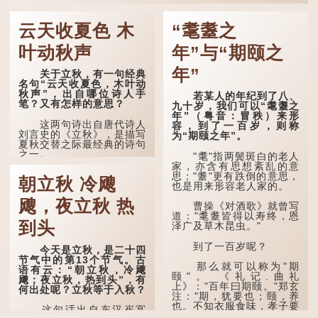
云天收夏色 木
“耄耋之
叶动秋声
年”与“期颐之
年”
关于立秋，有一句经典
名句“云天收夏色，木叶动
秋声”，出自哪位诗人手
若某人的年纪到了八、
笔？又有怎样的意思？
九十岁，我们可以“耄耋之
年”（粤音：冒秩）来形
这两句诗出自唐代诗人
容，到了一百岁，则称
刘言史的《立秋》，是描写
为“期颐之年”。
夏秋交替之际最经典的诗句
之一。
"耄"指两鬓斑白的老人
家，亦含有思想紊乱的意
《立秋》全诗如下：
思；"耋"更有跌倒的意思，
朝立秋 冷飕
也是用来形容老人家的。
兹晨戒流火，商飙早已
飕，夜立秋 热
惊。 云天收夏色，木
曹操《对酒歌》就曾写
叶动秋声。
道："耄耋皆得以寿终，恩
到头
泽广及草木昆虫。"
诗的前两句写的是：这
一天早安，天上的“流
到了一百岁呢？
今天是立秋，是二十四
火”（指大火星，象征暑
节气中的第13个节气。古
气）开始消退，凉爽的秋风
那么就可以称为"期
语有云：“朝立秋，冷飕
（商飙，即西风）已经悄然
颐"。 《礼记.曲礼
飕；夜立秋，热到头”，有
吹起。后两句，便是全诗的
上》："百年曰期颐。"郑玄
何出处呢？立秋等于入秋？
灵魂...
注："期，犹要也；颐，养
也。不知衣服食味，孝子要
这句话出自东汉崔寔
尽养...