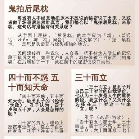
《四民月令》：“朝立秋，
冷飕飕；夜立秋，热到
鬼拍后尾枕
头”。到了清代，顾禄在
《清嘉录》里记录苏州风俗
每当有人不经意地把原本不应说的秘密说了出来，又或
时，也引用了这句谚语。不
者做了坏事后忽然吐真言，我们都会以「鬼拍后尾枕」来形
过当地百姓的口头说法
容。这句话与鬼怪有何关系呢？
是“朝立秋，渹飕飕；夜立
秋，热吽吽”。虽然用字略
有不同，但意思完全一致。
从字面上理解，「后尾枕」的本字应为「䪴」（普通
话：zhěn，与「枕」同音）。 《说文解字》：「䪴，项枕
也。」意思是头后部与枕头接触的地方。
那么，这句话到底准不
准呢？它反映了古人的一种
朴素观察：如果立秋的精
民间流传有一种说法，人会将一些不欲为人所知的记忆
确...
藏于颈后之处。如果忽然吐真言，就好像被不明东西（如鬼
魂）在后脑拍了一下，藏在脑中的秘密便脱口而出。
因此...
四十而不惑 五
三十而立
十而知天命
「三十而立」是孔子对
自己三十岁时的自我评价。
他认为三十岁是人生的重要
「四十而不惑，五十而
阶段。要立什么？又为什么
知天命」语出孔子的《论语
选择在三十岁这一年来
·为政》。孔子认为，四十
「立」呢？
岁和五十岁，人会是怎样的
呢？
孔子《论语·为政》：
「吾十有五而志于学，三十
四十岁的男人，理论上
而立，四十而不惑，五十而
应该事业有成，建立了自己
知天命，六十而耳顺，七十
的家庭。经历了许多人与事
而从心所欲，不逾矩。」
之后，对事物有了自己的判