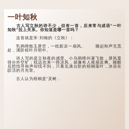
一叶知秋
古人写立秋的诗不少，但有一首，后来常与成语“一叶
知秋”拉上关系。你知道是哪一首吗？
这首就是宋·刘翰的《立秋》：
乳鸦啼散玉屏空，一枕新凉一扇风。 睡起秋声无觅
处，满阶梧叶月明中。
诗人写的是立秋夜的感受。小乌鸦啼叫著飞散，屏风显
得分外空旷；枕边吹来一阵凉风，就像有人摇扇送爽。睡醒
后想找寻秋声却找不到，只看见满台阶的梧桐落叶，沐浴在
皎洁的月光里。
古人认为梧桐是“灵树...