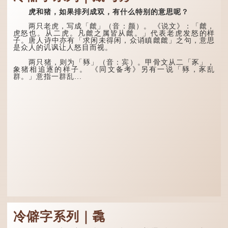
眦、狻猊、椒图（此为其中
须尽欢，莫使金樽空对月。
一种说法）。
虎和猪，如果排列成双，有什么特别的意思呢？
天生我材必有用，千金散尽
还复来。烹羊宰牛且为乐，
龙九子外形与能力各有
会须一饮三百杯。" 意思是
两只老虎，写成「虤」（音：颜）。 《说文》：「虤，
不同，其中，赑屭原形像
说：上天给了我才能，必然
虎怒也。从二虎。凡虤之属皆从虤。」代表老虎发怒的样
龟，因为能负重，多作为碑
有用到的地方；即使千金散
子。唐人诗中亦有「求闲未得闲，众诮瞋虤虤」之句，意思
座，有“碑下...
去，也终会重新得到。
是众人的讥讽让人怒目而视。
李白作此诗时，大约是
两只猪，则为「豩」（音：宾）。甲骨文从二「豕」，
天宝十一年。当时他已被唐
象猪相追逐的样子。 《同文备考》另有一说「豩，豕乱
玄宗赐金放还约八年，这期
群。」意指一群乱...
间经常与朋友游山玩水，部
分诗作显露出怀...
冷僻字系列｜毳