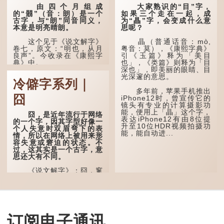
由四个月组成
大家熟识的“目”字，
的“朤”（音：朗）是一个
如果三个走在一起，成
古字，与“朗”同音同义，
为“瞐”字，会变成什么意
本意是明亮晴朗。
思呢？
这个见于《说文解字》
瞐（普通话音：mò,
卷七，原文：“明也，从月
粤音：莫），《康熙字典》
良声”。今收录在《康熙字
引《玉篇》释为「美目
典》中。
也」，《类篇》则释为「目
深也」，即美丽的眼睛、目
光深邃的意思。
这个字，用法颇多。
冷僻字系列｜
多年前，苹果手机推出
“朤朤干坤，舍我其
囧
iPhone12时，曾宣传它的
谁。”干坤是《周易》中的
镜头有专业的计算摄影功
两个卦名，这里指天地、宇
能，便用上「瞐」这个字，
宙等，形容政治清明，天下
囧，是近年流行于网络
表达iPhone12有由8位提
太平！
的一个字，因其字型好像一
升至10位HDR视频拍摄功
个人失意时双眉弯下的表
能，能自动进...
“天空朤朤，任鸟儿高
情，所以在网络上被用来形
飞。”也是指天清气明，鸟
容失意或窘迫的状态。不
儿可高飞。
过，这其实是一个古字，意
思还大有不同。
“朤朤脆脆”就是形容办
事爽快干脆。我...
《说文解字》：囧，窻
牖丽廔闿明。象形。囧，本
义是透光通明的窗户，跟
「囱」一样都是「窗」的象
形字。甲骨文中又用作地
名，古书中的「黍于囧」表
示在囧地种黍。
订阅电子通讯