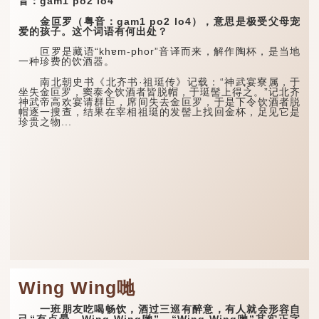
音：gam1 po2 lo4
金叵罗（粤音：gam1 po2 lo4），意思是极受父母宠
爱的孩子。这个词语有何出处？
叵罗是藏语“khɐm-phor”音译而来，解作陶杯，是当地
一种珍费的饮酒器。
南北朝史书《北齐书·祖珽传》记载：“神武宴寮属，于
坐失金叵罗，窦泰令饮酒者皆脱帽，于珽髻上得之。”记北齐
神武帝高欢宴请群臣，席间失去金叵罗，于是下令饮酒者脱
帽逐一搜查，结果在宰相祖珽的发髻上找回金杯，足见它是
珍贵之物...
Wing Wing哋
一班朋友吃喝畅饮，酒过三巡有醉意，有人就会形容自
己“有点晕，Wing Wing哋”，“Wing Wing哋”其实正字