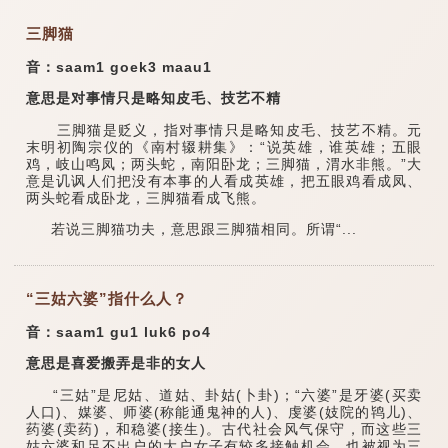
三脚猫
音：saam1 goek3 maau1
意思是对事情只是略知皮毛、技艺不精
三脚猫是贬义，指对事情只是略知皮毛、技艺不精。元
末明初陶宗仪的《南村辍耕集》：“说英雄，谁英雄；五眼
鸡，岐山鸣凤；两头蛇，南阳卧龙；三脚猫，渭水非熊。”大
意是讥讽人们把没有本事的人看成英雄，把五眼鸡看成凤、
两头蛇看成卧龙，三脚猫看成飞熊。
若说三脚猫功夫，意思跟三脚猫相同。所谓“...
“三姑六婆”指什么人？
音：saam1 gu1 luk6 po4
意思是喜爱搬弄是非的女人
“三姑”是尼姑、道姑、卦姑(卜卦)；“六婆”是牙婆(买卖
人口)、媒婆、师婆(称能通鬼神的人)、虔婆(妓院的鸨儿)、
药婆(卖药)，和稳婆(接生)。古代社会风气保守，而这些三
姑六婆和足不出户的大户女子有较多接触机会，也被视为三