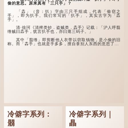
萤火虫出生，土地湿热，常
舟。
偷的意思。原来真有「三只手」？
有大雨出现。
五行当中“金”对应秋
「掱」（音：扒）字由三只手组成，代表「偷窃之
这段时期的雨水，对农
季，代表凉爽肃杀之
手」，即为扒手。我们常写的「扒手」，其实古字为「掱
作物尤其重要。三伏天酷热
气。“运”是“运行”，描写大
手」。
难耐，农作物不能缺水。若
暑的酷热阻碍了金气的流
连续几天降雨，泥土得以湿
转。
清·徐珂《清稗类钞．盗贼类．掱手》记载：「沪人呼翦
润；雨过天晴后，烈日高
绺贼曰掱手，犹言扒手也，亦曰瘪三码子。」
照...
“荆扬”指荆州（湖北）
和扬州（江苏），泛指长江
其中「翦绺」即剪断他人衣带以窃取钱物，是小偷的旧
中下游地区，“...
称。而「掱手」也就是手多多，擅自拿别人东西的意思了...
冷僻字系列：
冷僻字系列｜
朤
瞐