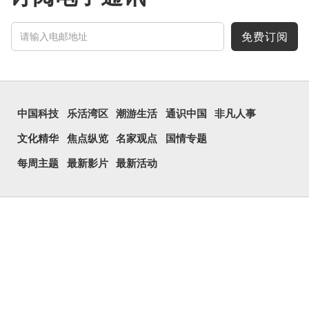
这个古字十分少用，直
至21世纪，网络上开始流
行表情符号，这个字也被网
民当做表情符号来用。
免费订阅
囧字的「八」像一对委
屈的八字眉模样，「口」像
惊讶、...
中国科技
乐活湾区
潮游生活
通识中国
非凡人事
文化精华
焦点纵览
名家观点
国情专题
每周主题
最新影片
最新活动