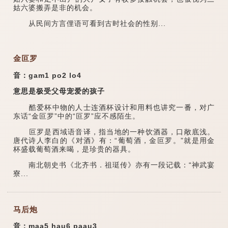
姑六婆搬弄是非的机会。
从民间方言俚语可看到古时社会的性别...
金叵罗
音：gam1 po2 lo4
意思是极受父母宠爱的孩子
酷爱杯中物的人士连酒杯设计和用料也讲究一番，对广
东话“金叵罗”中的“叵罗”应不感陌生。
叵罗是西域语音译，指当地的一种饮酒器，口敞底浅。
唐代诗人李白的《对酒》有：“葡萄酒，金叵罗。”就是用金
杯盛载葡萄酒来喝，是珍贵的器具。
南北朝史书《北齐书．祖珽传》亦有一段记载：“神武宴
寮...
马后炮
音：maa5 hau6 paau3