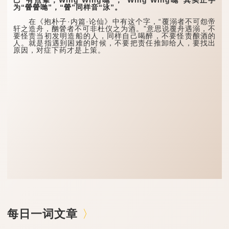
为“醟醟哋”，“醟”同样音“泳”。
在《抱朴子·内篇·论仙》中有这个字，“覆溺者不可怨帝
轩之造舟，酗醟者不可非杜仪之为酒。”意思说覆舟遇溺，不
要怪责当初发明造船的人，同样自己喝醉，不要怪责酿酒的
人。就是指遇到困难的时候，不要把责任推卸给人，要找出
原因，对症下药才是上策。
每日一词文章