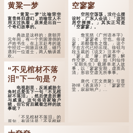
断能力，不会轻易为表象所
黄粱一梦
空寥寥
在古代，男子一般于二
迷惑。
十岁进行冠礼，冠礼完成后
便是成人，但由于未达壮
孔子在《论语·子罕》
“黄粱一梦”比喻荣华
空间空荡荡，没什么摆
年，所以又称「弱冠」。
也说：「知者不惑，仁者不
富贵终归虚幻，劝喻世人不
设时，广东人会说：「这间
《礼记·曲礼》明确记载：
忧，勇者不惧。」「知」与
用太过执着，原来是出自一
房空撩撩。」其实正写是
「人生十年曰幼，学；二十
智慧的「智」相通，四十岁
个奇幻故事的。
「空寥寥」。
曰弱，冠；三十曰壮，有
的男人应已累积足够智慧，
室。」这说明三十岁...
不再对自己的人生感到困
典故是这样的：唐朝开
詹宪慈《广州语本字》
惑、忧虑与恐惧。
元年间，有一个穷困潦倒的
云：「寥寥者，空也。俗读
卢姓书生，在上京赴考的途
寥，若醋馏鱼之馏。」这个
到了五十岁，...
中经过一间旅店休息，碰巧
字在古代已经出现。徐铉与
遇到一位道士，两人畅谈甚
段玉裁的《说文》注本中，
欢。
「寥」是「廫」的篆形，解
作空渺、空虚。如《列仙传
·安期先生》载琊阜老人故
言谈间，卢姓书生感慨
“不见棺材不落
事，以「寥寥安期，虚质高
自己虽贵为读书人，但一直
清」形容空虚无所事事。
未能考取功名，仍然贫困，
感到十分落泊。于是，道士
泪”下一句是？
拿出一个青瓷枕头，让卢姓
唐代《艺文类聚》引晋
书生睡一睡，便能满足他希
孙绰《表哀诗》：「寥寥空
电视剧里，反派威胁主
望得到荣华富贵的愿望。
堂，寂寂响户」...
角时总爱丢下一句「不见棺
材不落泪」，然后便是折磨
这时，...
与威逼。这句俗语家喻户
晓，但它背后藏着怎样的故
事呢？
「不见棺材不落泪」的
原句，有说法是「不见棺材
不下泪」或「不见亲棺不下
泪」，出自明朝兰陵笑笑生