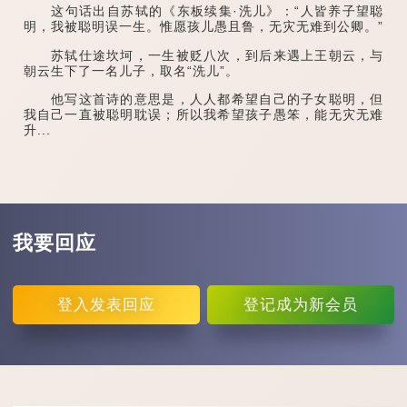
这句话出自苏轼的《东板续集·洗儿》：“人皆养子望聪
明，我被聪明误一生。惟愿孩儿愚且鲁，无灾无难到公卿。”
苏轼仕途坎坷，一生被贬八次，到后来遇上王朝云，与
朝云生下了一名儿子，取名“洗儿”。
他写这首诗的意思是，人人都希望自己的子女聪明，但
我自己一直被聪明耽误；所以我希望孩子愚笨，能无灾无难
升...
我要回应
登入
发表回应
登记
成为新会员