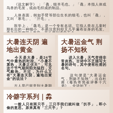
《说文解字》 ：「毳，细羊毛也。」「毳」本指人体或
鸟兽的毛发，或由毛织成的制品。
人体表面，例如手臂等部位生长的细毛，也叫「毳」，
又叫「寒毛」、「汗毛」。
医学上，「毳毛」是一个专有名词。它指人类在儿童时
期长出的一种细小、不易注意到却又几乎遍布全身的毛发。
毳毛的密度因人而异，其长度则通常不会...
大暑连天阴 遍
大暑运金气 荆
地出黄金
扬不知秋
今天是大暑，是24节
进入大暑，天气变得非
气中最热的时段。“小暑不
常炎热。古诗中不乏描写大
算热，大暑正伏天”，可见
暑的诗句，其中便有杜甫的
这个节气期间阳光猛烈，天
名句。
气酷热。不过，为什么又
有“大暑连天阴，遍地出黄
这句便是“大暑运金
金”的说法？
气，荆扬不知秋”，出自杜
甫《毒热寄简崔评事十六
古人早已留意到大暑期
弟》，全诗如下：
间的气候规律。 《逸周书·
时训解》记载：「大暑之
大暑运金气，荆扬不知
冷僻字系列｜掱
日，腐草化为萤。又五日，
秋。
土润溽暑。又五日，大雨时
行。」意思是说，大暑时节
林下有塌翼，水中无行
一般人只有两只手，三只手我们就叫做「扒手」，即小
萤火虫出生，土地湿热，常
舟。
偷的意思。原来真有「三只手」？
有大雨出现。