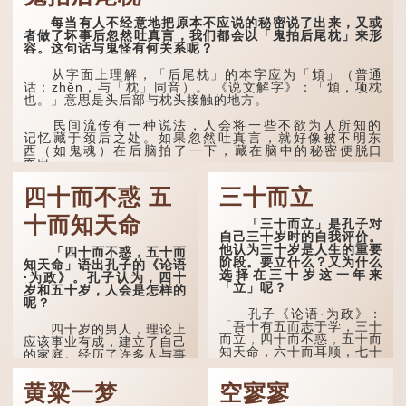
《清嘉录》里记录苏州风俗
每当有人不经意地把原本不应说的秘密说了出来，又或
时，也引用了这句谚语。不
者做了坏事后忽然吐真言，我们都会以「鬼拍后尾枕」来形
过当地百姓的口头说法
容。这句话与鬼怪有何关系呢？
是“朝立秋，渹飕飕；夜立
秋，热吽吽”。虽然用字略
有不同，但意思完全一致。
从字面上理解，「后尾枕」的本字应为「䪴」（普通
话：zhěn，与「枕」同音）。 《说文解字》：「䪴，项枕
也。」意思是头后部与枕头接触的地方。
那么，这句话到底准不
准呢？它反映了古人的一种
朴素观察：如果立秋的精
民间流传有一种说法，人会将一些不欲为人所知的
确...
记忆藏于颈后之处。如果忽然吐真言，就好像被不明东
西（如鬼魂）在后脑拍了一下，藏在脑中的秘密便脱口
而出。
因此...
四十而不惑 五
三十而立
十而知天命
「三十而立」是孔子对
自己三十岁时的自我评价。
他认为三十岁是人生的重要
「四十而不惑，五十而
阶段。要立什么？又为什么
知天命」语出孔子的《论语
选择在三十岁这一年来
·为政》。孔子认为，四十
「立」呢？
岁和五十岁，人会是怎样的
呢？
孔子《论语·为政》：
「吾十有五而志于学，三十
四十岁的男人，理论上
而立，四十而不惑，五十而
应该事业有成，建立了自己
知天命，六十而耳顺，七十
的家庭。经历了许多人与事
而从心所欲，不逾矩。」
之后，对事物有了自己的判
断能力，不会轻易为表象所
黄粱一梦
空寥寥
在古代，男子一般于二
迷惑。
十岁进行冠礼，冠礼完成后