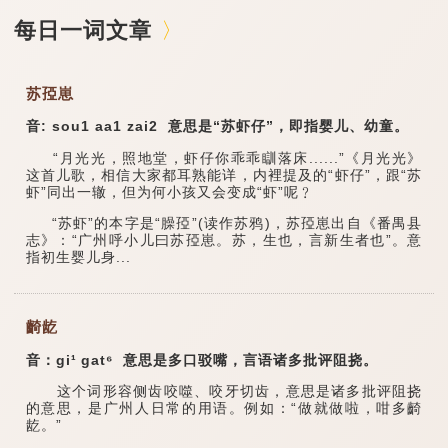
每日一词文章
苏孲崽
音: sou1 aa1 zai2 意思是“苏虾仔”，即指婴儿、幼童。
“月光光，照地堂，虾仔你乖乖瞓落床......”《月光光》
这首儿歌，相信大家都耳熟能详，内裡提及的“虾仔”，跟“苏
虾”同出一辙，但为何小孩又会变成“虾”呢﹖
“苏虾”的本字是“臊孲”(读作苏鸦)，苏孲崽出自《番禺县
志》：“广州呼小儿曰苏孲崽。苏，生也，言新生者也”。意
指初生婴儿身...
齮龁
音：gi¹ gat⁶ 意思是多口驳嘴，言语诸多批评阻挠。
这个词形容侧齿咬噬、咬牙切齿，意思是诸多批评阻挠
的意思，是广州人日常的用语。例如：“做就做啦，咁多齮
龁。”