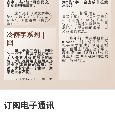
古字，与“朗”同音同义，
为“瞐”字，会变成什么意
本意是明亮晴朗。
思呢？
这个见于《说文解字》
瞐（普通话音：mò,
卷七，原文：“明也，从月
粤音：莫），《康熙字典》
良声”。今收录在《康熙字
引《玉篇》释为「美目
典》中。
也」，《类篇》则释为「目
深也」，即美丽的眼睛、目
光深邃的意思。
这个字，用法颇多。
冷僻字系列｜
多年前，苹果手机推出
“朤朤干坤，舍我其
囧
iPhone12时，曾宣传它的
谁。”干坤是《周易》中的
镜头有专业的计算摄影功
两个卦名，这里指天地、宇
能，便用上「瞐」这个字，
宙等，形容政治清明，天下
囧，是近年流行于网络
表达iPhone12有由8位提
太平！
的一个字，因其字型好像一
升至10位HDR视频拍摄功
个人失意时双眉弯下的表
能，能自动进...
“天空朤朤，任鸟儿高
情，所以在网络上被用来形
飞。”也是指天清气明，鸟
容失意或窘迫的状态。不
儿可高飞。
过，这其实是一个古字，意
思还大有不同。
“朤朤脆脆”就是形容办
事爽快干脆。我...
《说文解字》：囧，窻
牖丽廔闿明。象形。囧，本
义是透光通明的窗户，跟
「囱」一样都是「窗」的象
形字。甲骨文中又用作地
名，古书中的「黍于囧」表
示在囧地种黍。
订阅电子通讯
这个古字十分少用，直
至21世纪，网络上开始流