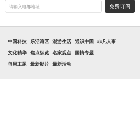
行表情符号，这个字也被网
民当做表情符号来用。
免费订阅
囧字的「八」像一对委
屈的八字眉模样，「口」像
惊讶、...
中国科技
乐活湾区
潮游生活
通识中国
非凡人事
文化精华
焦点纵览
名家观点
国情专题
每周主题
最新影片
最新活动