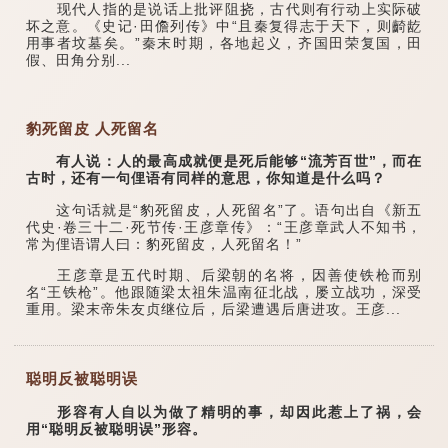
现代人指的是说话上批评阻挠，古代则有行动上实际破
坏之意。《史记·田儋列传》中“且秦复得志于天下，则齮龁
用事者坟墓矣。”秦末时期，各地起义，齐国田荣复国，田
假、田角分别...
豹死留皮 人死留名
有人说：人的最高成就便是死后能够“流芳百世”，而在
古时，还有一句俚语有同样的意思，你知道是什么吗？
这句话就是“豹死留皮，人死留名”了。语句出自《新五
代史·卷三十二·死节传·王彦章传》：“王彦章武人不知书，
常为俚语谓人曰：豹死留皮，人死留名！”
王彦章是五代时期、后梁朝的名将，因善使铁枪而别
名“王铁枪”。他跟随梁太祖朱温南征北战，屡立战功，深受
重用。梁末帝朱友贞继位后，后梁遭遇后唐进攻。王彦...
聪明反被聪明误
形容有人自以为做了精明的事，却因此惹上了祸，会
用“聪明反被聪明误”形容。