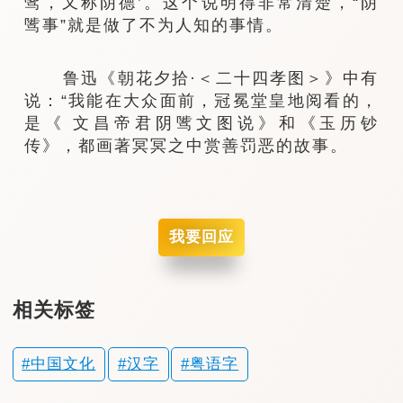
骘，又称阴德’。这个说明得非常清楚，“阴
骘事”就是做了不为人知的事情。
鲁迅《朝花夕拾·＜二十四孝图＞》中有
说：“我能在大众面前，冠冕堂皇地阅看的，
是《 文昌帝君阴骘文图说》和《玉历钞
传》，都画著冥冥之中赏善罚恶的故事。
我要回应
相关标签
中国文化
汉字
粤语字