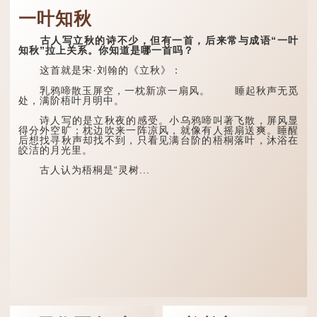
一叶知秋
古人写立秋的诗不少，但有一首，后来常与成语“一叶
知秋”拉上关系。你知道是哪一首吗？
这首就是宋·刘翰的《立秋》：
乳鸦啼散玉屏空，一枕新凉一扇风。 睡起秋声无觅
处，满阶梧叶月明中。
诗人写的是立秋夜的感受。小乌鸦啼叫著飞散，屏风显
得分外空旷；枕边吹来一阵凉风，就像有人摇扇送爽。睡醒
后想找寻秋声却找不到，只看见满台阶的梧桐落叶，沐浴在
皎洁的月光里。
古人认为梧桐是“灵树...