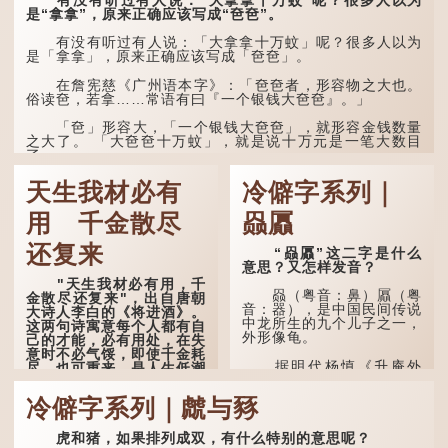
有没有听过有人说：“大拿拿十万蚊”呢？很多人以为
感到悲伤；后来引申为比喻
是“拿拿”，原来正确应该写成“夿夿”。
人执迷不悟，不到彻底失
败，便不肯罢休。
有没有听过有人说：「大拿拿十万蚊」呢？很多人以为
是「拿拿」，原来正确应该写成「夿夿」。
许多人对这上半句耳熟
能详，但它其实还有下半句
在詹宪慈《广州语本字》：「夿夿者，形容物之大也。
——「不到黄河心不死」...
俗读夿，若拿……常语有曰『一个银钱大夿夿』。」
「夿」形​​容大，「一个银钱大夿夿」，就形容金钱数量
之大了。 「大夿夿十万蚊」，就是说十万元是一笔大数目
了。...
天生我材必有
冷僻字系列｜
用 千金散尽
赑屭
还复来
“赑屭”这二字是什么
意思？又怎样发音？
"天生我材必有用，千
赑（粤音：鼻）屭（粤
金散尽还复来"，出自唐朝
音：器），是中国民间传说
大诗人李白的《将进酒》。
中龙所生的九个儿子之一，
这两句诗寓意每个人都有自
外形像龟。
己的才能，必有用处，在失
意时不必气馁，即使千金耗
据明代杨慎《升庵外
尽，也可重来，是人生低潮
集》记载，龙生九子的次序
时激励向上的名句。
排列为：赑屭、螭吻、蒲
冷僻字系列｜虤与豩
牢、狴犴、饕餮、蚣蝮、睚
原诗写道："人生得意
眦、狻猊、椒图（此为其中
须尽欢，莫使金樽空对月。
一种说法）。
虎和猪，如果排列成双，有什么特别的意思呢？
天生我材必有用，千金散尽