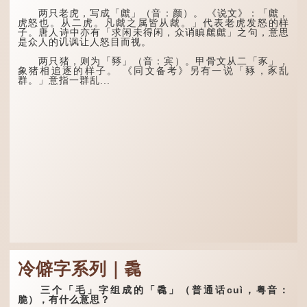
还复来。烹羊宰牛且为乐，
龙九子外形与能力各有
会须一饮三百杯。" 意思是
两只老虎，写成「虤」（音：颜）。 《说文》：「虤，
不同，其中，赑屭原形像
说：上天给了我才能，必然
虎怒也。从二虎。凡虤之属皆从虤。」代表老虎发怒的样
龟，因为能负重，多作为碑
有用到的地方；即使千金散
子。唐人诗中亦有「求闲未得闲，众诮瞋虤虤」之句，意思
座，有“碑下...
去，也终会重新得到。
是众人的讥讽让人怒目而视。
李白作此诗时，大约是
两只猪，则为「豩」（音：宾）。甲骨文从二「豕」，
天宝十一年。当时他已被唐
象猪相追逐的样子。 《同文备考》另有一说「豩，豕乱
玄宗赐金放还约八年，这期
群。」意指一群乱...
间经常与朋友游山玩水，部
分诗作显露出怀...
冷僻字系列｜毳
三个「毛」字组成的「毳」（普通话cuì，粤音：
脆），有什么意思？