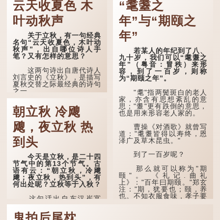
云天收夏色 木
“耄耋之
叶动秋声
年”与“期颐之
年”
关于立秋，有一句经典
名句“云天收夏色，木叶动
秋声”，出自哪位诗人手
若某人的年纪到了八、
笔？又有怎样的意思？
九十岁，我们可以“耄耋之
年”（粤音：冒秩）来形
这两句诗出自唐代诗人
容，到了一百岁，则称
刘言史的《立秋》，是描写
为“期颐之年”。
夏秋交替之际最经典的诗句
之一。
"耄"指两鬓斑白的老人
家，亦含有思想紊乱的意
《立秋》全诗如下：
思；"耋"更有跌倒的意思，
朝立秋 冷飕
也是用来形容老人家的。
兹晨戒流火，商飙早已
飕，夜立秋 热
惊。 云天收夏色，木
曹操《对酒歌》就曾写
叶动秋声。
道："耄耋皆得以寿终，恩
到头
泽广及草木昆虫。"
诗的前两句写的是：这
一天早安，天上的“流
到了一百岁呢？
今天是立秋，是二十四
火”（指大火星，象征暑
节气中的第13个节气。古
气）开始消退，凉爽的秋风
那么就可以称为"期
语有云：“朝立秋，冷飕
（商飙，即西风）已经悄然
颐"。 《礼记.曲礼
飕；夜立秋，热到头”，有
吹起。后两句，便是全诗的
上》："百年曰期颐。"郑玄
何出处呢？立秋等于入秋？
灵魂...
注："期，犹要也；颐，养
也。不知衣服食味，孝子要
这句话出自东汉崔寔
尽养...
《四民月令》：“朝立秋，
冷飕飕；夜立秋，热到
鬼拍后尾枕
头”。到了清代，顾禄在