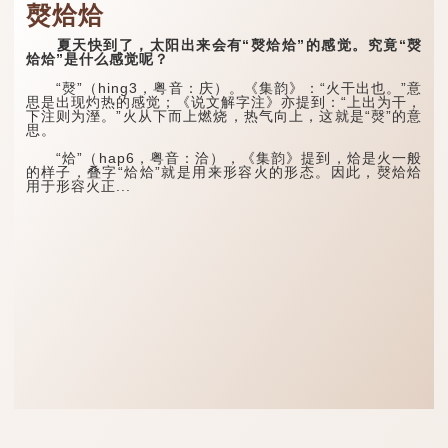
㷫烚烚
夏天快到了，太阳出来会有“㷫烚烚”的感觉。究竟“㷫
烚烚”是什么感觉呢？
“㷫”（hing3，粤音：庆）。《集韵》：“火干出也。”意
思是出现灼热的感觉；《说文解字注》亦提到：“上出为干，
下注则为溼。”火从下而上燃烧，热气向上，这就是“㷫”的意
思。
“烚”（hap6，粤音：洽），《集韵》提到，烚是火一般
的样子，叠字“烚烚”就是用来形容火的形态。因此，㷫烚烚
用于形容火正...