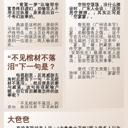
便是成人，但由于未达壮
孔子在《论语·子罕》
“黄粱一梦”比喻荣华
空间空荡荡，没什么摆
年，所以又称「弱冠」。
也说：「知者不惑，仁者不
富贵终归虚幻，劝喻世人不
设时，广东人会说：「这间
《礼记·曲礼》明确记载：
忧，勇者不惧。」「知」与
用太过执着，原来是出自一
房空撩撩。」其实正写是
「人生十年曰幼，学；二十
智慧的「智」相通，四十岁
个奇幻故事的。
「空寥寥」。
曰弱，冠；三十曰壮，有
的男人应已累积足够智慧，
室。」这说明三十岁...
不再对自己的人生感到困
典故是这样的：唐朝开
詹宪慈《广州语本字》
惑、忧虑与恐惧。
元年间，有一个穷困潦倒的
云：「寥寥者，空也。俗读
卢姓书生，在上京赴考的途
寥，若醋馏鱼之馏。」这个
到了五十岁，...
中经过一间旅店休息，碰巧
字在古代已经出现。徐铉与
遇到一位道士，两人畅谈甚
段玉裁的《说文》注本中，
欢。
「寥」是「廫」的篆形，解
作空渺、空虚。如《列仙传
·安期先生》载琊阜老人故
言谈间，卢姓书生感慨
“不见棺材不落
事，以「寥寥安期，虚质高
自己虽贵为读书人，但一直
清」形容空虚无所事事。
未能考取功名，仍然贫困，
感到十分落泊。于是，道士
泪”下一句是？
拿出一个青瓷枕头，让卢姓
唐代《艺文类聚》引晋
书生睡一睡，便能满足他希
孙绰《表哀诗》：「寥寥空
电视剧里，反派威胁主
望得到荣华富贵的愿望。
堂，寂寂响户」...
角时总爱丢下一句「不见棺
材不落泪」，然后便是折磨
这时，...
与威逼。这句俗语家喻户
晓，但它背后藏着怎样的故
事呢？
「不见棺材不落泪」的
原句，有说法是「不见棺材
不下泪」或「不见亲棺不下
泪」，出自明朝兰陵笑笑生
大夿夿
所著的《金瓶梅词话》第九
十八回。原意是指人未亲眼
见到亲人棺木，便不会真正