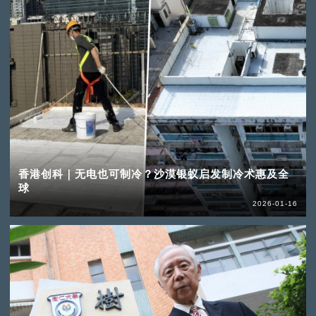
香港创科｜无电也可制冷？沙漠银蚁启发制冷术惠及全
球
2026-01-16