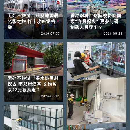
无处不旅游｜油麻地警署
香港创科｜这院校协助国
光影之旅 打卡攻略逐格
家“奔月探火” 更参与研
睇
制载人月球车？
2026-07-05
2026-06-23
无处不旅游｜深水埗屋村
探古 李郑屋汉墓 文物曾
以22元被卖走？
2026-06-14