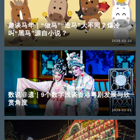
趣谈马年｜“做马”“造马”大不同？爆冷
叫“黑马”源自小说？
2026-02-10
数说非遗｜9个数字浅谈香港粤剧发展与欣
赏角度
2026-02-01