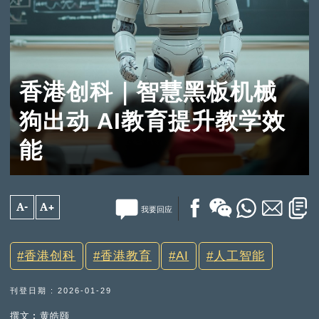
香港创科｜智慧黑板机械
狗出动 AI教育提升教学效
能
A-
A+
我要回应
香港创科
香港教育
AI
人工智能
刊登日期 : 2026-01-29
撰文︰黄皓颐