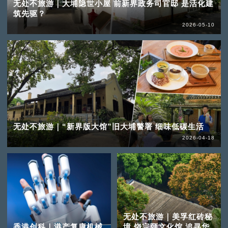
无处不旅游｜大埔隐世小屋 前新界政务司官邸 是活化建
筑先驱？
2026-05-10
无处不旅游｜“新界版大馆”旧大埔警署 细味低碳生活
2026-04-18
无处不旅游｜美孚红砖秘
香港创科｜港产复康机械
境 饶宗颐文化馆 追寻华