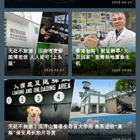
2026-03-13
无处不旅游｜旧街市变新
香港创科｜耐盐耐旱“大
闻博览馆 人人皆可“上头
豆回家” 贫瘠耕地重焕生
版”
机
2026-03-07
2026-03-03
无处不旅游｜流浮山警署变导盲犬学苑 兽医进驻“臭
格”保安局长拍片导赏
2026-02-28