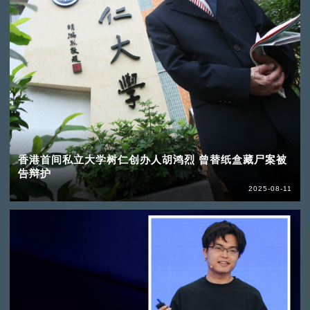
香港首间私立大学树仁创办人胡鸿烈 曾替纸盒藏尸案被
告辩护
2025-08-11