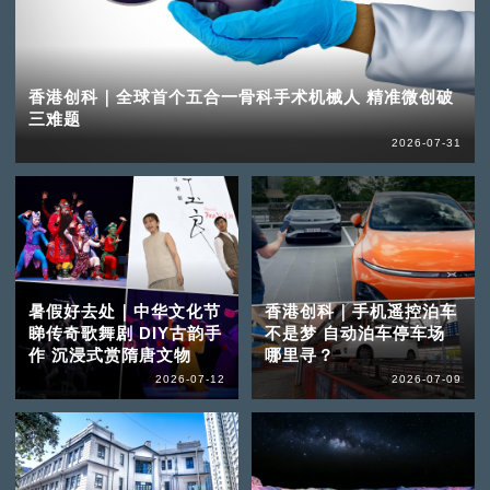
香港创科｜全球首个五合一骨科手术机械人 精准微创破
三难题
2026-07-31
暑假好去处｜中华文化节
香港创科｜手机遥控泊车
睇传奇歌舞剧 DIY古韵手
不是梦 自动泊车停车场
作 沉浸式赏隋唐文物
哪里寻？
2026-07-12
2026-07-09