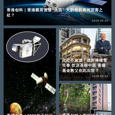
香港创科｜香港载荷首登“天宫” 天韵相机有何厉害之
处？
2026-05-20
无处不旅游｜战前骑楼雷
生春 饮凉茶睇中医 香港
基金教父在此出世？
2026-05-02