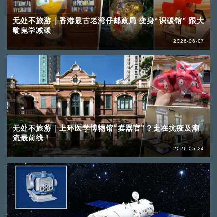
无处不旅游｜香港最古老湾仔邮政局 变身“识碳馆” 跟大
嘥鬼学减碳
2026-06-07
无处不旅游｜上环医学博物馆“卖器官”？走在抗疫及潮
流最前线！
2026-05-24