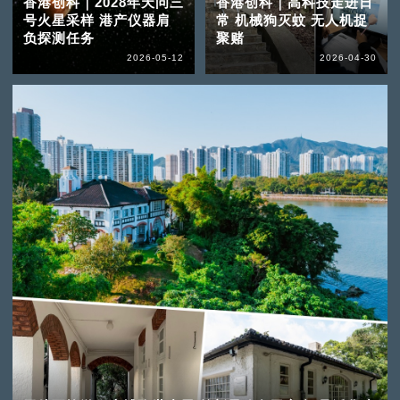
香港创科｜2028年天问三
香港创科｜高科技走进日
号火星采样 港产仪器肩
常 机械狗灭蚊 无人机捉
负探测任务
聚赌
2026-05-12
2026-04-30