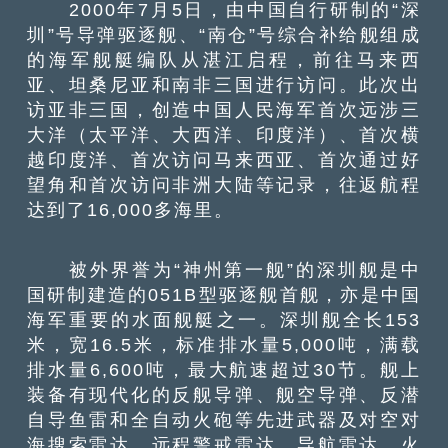
2000年7月5日，由中国自行研制的“深
圳”号导弹驱逐舰、“南仓”号综合补给舰组成
的海军舰艇编队从湛江启程，前往马来西
亚、坦桑尼亚和南非三国进行访问。此次出
访亚非三国，创造中国人民海军首次远涉三
大洋（太平洋、大西洋、印度洋）、首次横
越印度洋、首次访问马来西亚、首次通过好
望角和首次访问非洲大陆等记录，往返航程
达到了16,000多海里。
被外界誉为“神州第一舰”的深圳舰是中
国研制建造的051B型驱逐舰首舰，亦是中国
海军重要的水面舰艇之一。深圳舰全长153
米，宽16.5米，标准排水量5,000吨，满载
排水量6,600吨，最大航速超过30节。舰上
装备有现代化的反舰导弹、舰空导弹、反潜
自导鱼雷和全自动火砲等先进武器及对空对
海搜索雷达、远程警戒雷达、导航雷达、火