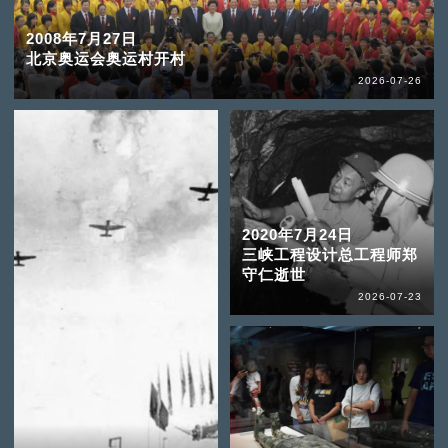
2008年7月27日
北京奥运会奥运村开村
2026-07-26
2020年7月24日
三峡工程设计总工程师郑
守仁逝世
2026-07-23