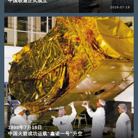
中国联通正式成立
2026-07-18
1998年7月18日
中国火箭成功运载“鑫诺一号”升空