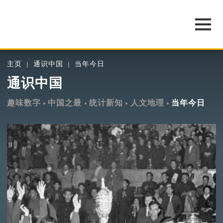
主页
通识中国
当年今日
通识中国
趣味数字
中国之最
统计新知
人文地理
当年今日