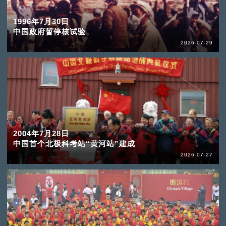
1996年7月30日
中国政府暂停核试验
2026-07-29
2004年7月28日
中国首个北极科考站“黄河站”建成
2026-07-27