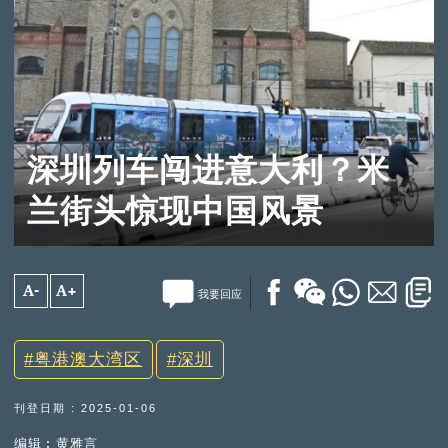
深圳列车闯进意大利？米
兰街头惊现中国风景
A-
A+
我要回应
粤港澳大湾区
深圳
刊登日期 : 2025-01-06
编辑︰黄雅言