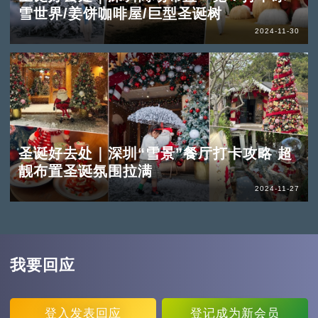
雪世界/姜饼咖啡屋/巨型圣诞树
2024-11-30
圣诞好去处｜深圳“雪景”餐厅打卡攻略 超
靓布置圣诞氛围拉满
2024-11-27
我要回应
登入
发表回应
登记
成为新会员