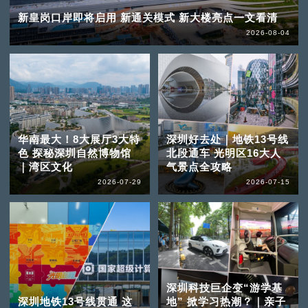
新皇岗口岸即将启用 新通关模式 新大楼亮点一文看清
2026-08-04
华南最大！8大展厅3大特
深圳好去处｜地铁13号线
色 探秘深圳自然博物馆
北段通车 光明区16大人
｜湾区文化
气景点全攻略
2026-07-29
2026-07-15
深圳科技巨企变“游学基
深圳地铁13号线贯通 这
地” 掀学习热潮？｜亲子