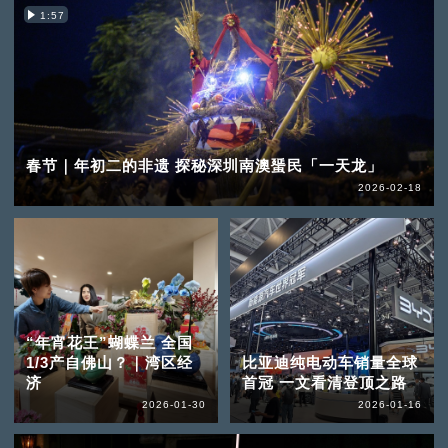
1:57
春节｜年初二的非遗 探秘深圳南澳蜑民「一天龙」
2026-02-18
“年宵花王”蝴蝶兰 全国
1/3产自佛山？｜湾区经
比亚迪纯电动车销量全球
济
首冠 一文看清登顶之路
2026-01-30
2026-01-16