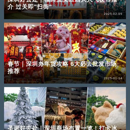
介 过关即"扫街"
2025-02-05
春节｜深圳办年货攻略 6大必去批发市场
推荐
2025-01-14
圣诞好去处｜深圳商场布置一览！打卡冰