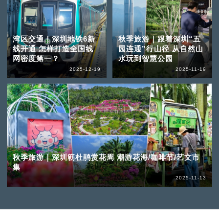
湾区交通｜深圳地铁6新
秋季旅游｜跟着深圳“五
线开通 怎样打造全国线
园连通”行山径 从自然山
网密度第一？
水玩到智慧公园
2025-12-19
2025-11-19
秋季旅游｜深圳簕杜鹃赏花周 潮游花海/咖啡节/艺文市
集
2025-11-13