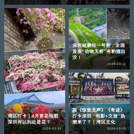
深圳鲲鹏径一号桥：全国
首座“动物天桥”有豹猫出
没！
2026-03-11
跟《惊蛰无声》《奇迹》
湾区打卡｜4月赏花地图
打卡深圳 “电影+文旅”热
深圳何以到处是花？
潮来了？｜湾区文化
2026-03-26
2026-03-05