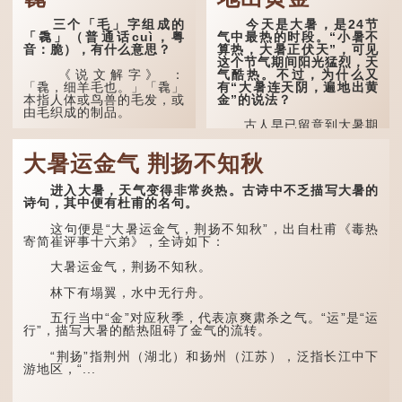
三个「毛」字组成的
今天是大暑，是24节
「毳」（普通话cuì，粤
气中最热的时段。“小暑不
音：脆），有什么意思？
算热，大暑正伏天”，可见
这个节气期间阳光猛烈，天
气酷热。不过，为什么又
《说文解字》 ：
有“大暑连天阴，遍地出黄
「毳，细羊毛也。」「毳」
金”的说法？
本指人体或鸟兽的毛发，或
由毛织成的制品。
古人早已留意到大暑期
间的气候规律。 《逸周书·
人体表面，例如手臂等
时训解》记载：「大暑之
部位生长的细毛，也叫
大暑运金气 荆扬不知秋
日，腐草化为萤。又五日，
「毳」，又叫「寒毛」、
土润溽暑。又五日，大雨时
「汗毛」。
行。」意思是说，大暑时节
进入大暑，天气变得非常炎热。古诗中不乏描写大暑的
萤火虫出生，土地湿热，常
医学上，「毳毛」是一
诗句，其中便有杜甫的名句。
有大雨出现。
个专有名词。它指人类在儿
童时期长出的一种细小、不
这句便是“大暑运金气，荆扬不知秋”，出自杜甫《毒热
这段时期的雨水，对农
易注意到却又几乎遍布全身
寄简崔评事十六弟》，全诗如下：
作物尤其重要。三伏天酷热
的毛发。毳毛的密度因人而
难耐，农作物不能缺水。若
异，其长度则通常不会...
大暑运金气，荆扬不知秋。
连续几天降雨，泥土得以湿
润；雨过天晴后，烈日高
林下有塌翼，水中无行舟。
照...
五行当中“金”对应秋季，代表凉爽肃杀之气。“运”是“运
行”，描写大暑的酷热阻碍了金气的流转。
“荆扬”指荆州（湖北）和扬州（江苏），泛指长江中下
游地区，“...