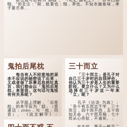
那么就可以称为"期颐"。 《礼记.曲礼上》："百年曰期
颐。"郑玄注："期，犹要也；颐，养也。不知衣服食味，孝
子要尽养...
鬼拍后尾枕
三十而立
每当有人不经意地把原
「三十而立」是孔子对
本不应说的秘密说了出来，
自己三十岁时的自我评价。
又或者做了坏事后忽然吐真
他认为三十岁是人生的重要
言，我们都会以「鬼拍后尾
阶段。要立什么？又为什么
枕」来形容。这句话与鬼怪
选择在三十岁这一年来
有何关系呢？
「立」呢？
从字面上理解，「后尾
孔子《论语·为政》：
枕」的本字应为「䪴」（普
「吾十有五而志于学，三十
通话：zhěn，与「枕」同
而立，四十而不惑，五十而
音）。 《说文解字》：
知天命，六十而耳顺，七十
「䪴，项枕也。」意思是头
而从心所欲，不逾矩。」
后部与枕头接触的地方。
在古代，男子一般于二