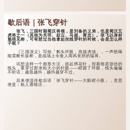
歇后语｜张飞穿针
张飞，三国时期蜀汉将领，是刘备的义弟，也是蜀汉五
虎将之一（其他为关羽、赵云、马超、黄忠）。张飞以身材
魁梧见称，可有想过当他拿起丝线穿针的时候，会是怎么样
子呢？
《三国演义》写他「豹头环眼，燕颔虎须」，一声怒喝
能震断长坂桥，是战场上令敌人闻风丧胆的猛将。
试想这样一个彪形大汉，抓起绣花针，捏着细若游丝的
线头，要穿过那米粒大小的针眼——瞪圆了环眼，线头偏偏
不听话；越急越抖，越抖越穿不过。
后来便流传歇后语「张飞穿针——大眼瞪小眼」，意思
便是：粗人遇细活...