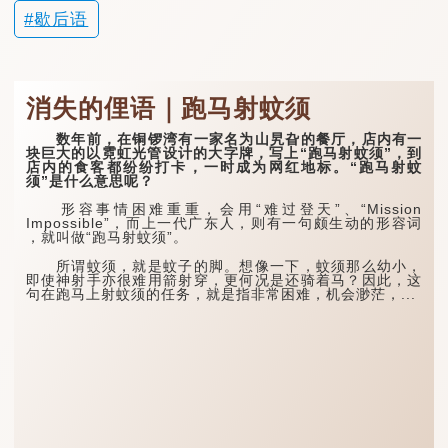
歇后语
消失的俚语｜跑马射蚊须
数年前，在铜锣湾有一家名为山旯旮的餐厅，店内有一
块巨大的以霓虹光管设计的大字牌，写上“跑马射蚊须”，到
店内的食客都纷纷打卡，一时成为网红地标。“跑马射蚊
须”是什么意思呢？
形容事情困难重重，会用“难过登天”、“Mission
Impossible”，而上一代广东人，则有一句颇生动的形容词
，就叫做“跑马射蚊须”。
所谓蚊须，就是蚊子的脚。想像一下，蚊须那么幼小，
即使神射手亦很难用箭射穿，更何况是还骑着马？因此，这
句在跑马上射蚊须的任务，就是指非常困难，机会渺茫，...