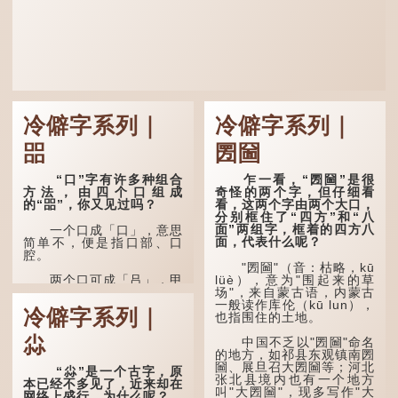
冷僻字系列｜
冷僻字系列｜
㗊
圐圙
“口”字有许多种组合
乍一看，“圐圙”是很
方法，由四个口组成
奇怪的两个字，但仔细看
的“㗊”，你又见过吗？
看，这两个字由两个大口，
分别框住了“四方”和“八
面”两组字，框着的四方八
一个口成「口」，意思
面，代表什么呢？
简单不，便是指口部、口
腔。
"圐圙"（音：枯略，kū
lüè），意为"围起来的草
两个口可成「吕」，甲
场"，来自蒙古语，内蒙古
骨文字形，象脊骨形，本义
一般读作库伦（kū lun），
是指脊椎骨，中间有一条竖
冷僻字系列｜
也指围住的土地。
线把脊椎段串联起来。现代
通用为姓氏。两个口也可以
尛
写成「吅」（音：喧），古
中国不乏以"圐圙"命名
同「喧」，大声呼叫的意
的地方，如祁县东观镇南圐
思。
圙、展旦召大圐圙等；河北
“尛”是一个古字，原
张北县境内也有一个地方
本已经不多见了，近来却在
叫"大圐圙"，现多写作"大
三个口为「品」，这个
网络上盛行，为什么呢？