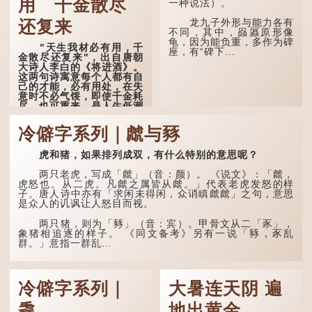
用 千金散尽
一种说法）。
「夿」形​​容大，「一个
银钱大夿夿」，就形容金钱
龙九子外形与能力各有
还复来
数量之大了。 「大夿夿十
不同，其中，赑屭原形像
万蚊」，就是说十万元是一
龟，因为能负重，多作为碑
"天生我材必有用，千
笔大数目了。...
座，有“碑下...
金散尽还复来"，出自唐朝
大诗人李白的《将进酒》。
这两句诗寓意每个人都有自
己的才能，必有用处，在失
意时不必气馁，即使千金耗
尽，也可重来，是人生低潮
时激励向上的名句。
冷僻字系列｜虤与豩
原诗写道："人生得意
须尽欢，莫使金樽空对月。
虎和猪，如果排列成双，有什么特别的意思呢？
天生我材必有用，千金散尽
还复来。烹羊宰牛且为乐，
会须一饮三百杯。" 意思是
两只老虎，写成「虤」（音：颜）。 《说文》：「虤，
说：上天给了我才能，必然
虎怒也。从二虎。凡虤之属皆从虤。」代表老虎发怒的样
有用到的地方；即使千金散
子。唐人诗中亦有「求闲未得闲，众诮瞋虤虤」之句，意思
去，也终会重新得到。
是众人的讥讽让人怒目而视。
李白作此诗时，大约是
两只猪，则为「豩」（音：宾）。甲骨文从二「豕」，
天宝十一年。当时他已被唐
象猪相追逐的样子。 《同文备考》另有一说「豩，豕乱
玄宗赐金放还约八年，这期
群。」意指一群乱...
间经常与朋友游山玩水，部
分诗作显露出怀...
冷僻字系列｜
大暑连天阴 遍
毳
地出黄金