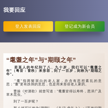
我要回应
登入
发表回应
登记
成为新会员
“耄耋之年”与“期颐之年”
若某人的年纪到了八、九十岁，我们可以“耄耋之
年”（粤音：冒秩）来形容，到了一百岁，则称为“期颐之
年”。
"耄"指两鬓斑白的老人家，亦含有思想紊乱的意
思；"耋"更有跌倒的意思，也是用来形容老人家的。
曹操《对酒歌》就曾写道："耄耋皆得以寿终，恩泽广及
草木昆虫。"
到了一百岁呢？