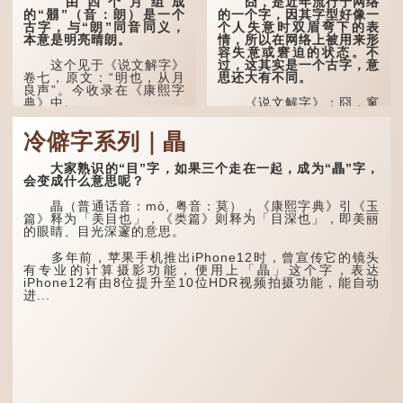
由四个月组成
囧，是近年流行于网络
的“朤”（音：朗）是一个
的一个字，因其字型好像一
古字，与“朗”同音同义，
个人失意时双眉弯下的表
本意是明亮晴朗。
情，所以在网络上被用来形
容失意或窘迫的状态。不
过，这其实是一个古字，意
这个见于《说文解字》
思还大有不同。
卷七，原文：“明也，从月
良声”。今收录在《康熙字
典》中。
《说文解字》：囧，窻
牖丽廔闿明。象形。囧，本
义是透光通明的窗户，跟
这个字，用法颇多。
冷僻字系列｜瞐
「囱」一样都是「窗」的象
形字。甲骨文中又用作地
“朤朤干坤，舍我其
名，古书中的「黍于囧」表
谁。”干坤是《周易》中的
大家熟识的“目”字，如果三个走在一起，成为“瞐”字，
示在囧地种黍。
两个卦名，这里指天地、宇
会变成什么意思呢？
宙等，形容政治清明，天下
这个古字十分少用，直
太平！
瞐（普通话音：mò, 粤音：莫），《康熙字典》引《玉
至21世纪，网络上开始流
篇》释为「美目也」，《类篇》则释为「目深也」，即美丽
行表情符号，这个字也被网
“天空朤朤，任鸟儿高
的眼睛、目光深邃的意思。
民当做表情符号来用。
飞。”也是指天清气明，鸟
儿可高飞。
多年前，苹果手机推出iPhone12时，曾宣传它的镜头
囧字的「八」像一对委
有专业的计算摄影功能，便用上「瞐」这个字，表达
屈的八字眉模样，「口」像
“朤朤脆脆”就是形容办
iPhone12有由8位提升至10位HDR视频拍摄功能，能自动
惊讶、...
事爽快干脆。我...
进...