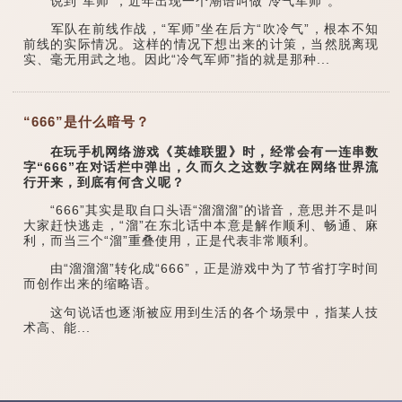
说到“军师”，近年出现一个潮语叫做“冷气军师”。
军队在前线作战，“军师”坐在后方“吹冷气”，根本不知
前线的实际情况。这样的情况下想出来的计策，当然脱离现
实、毫无用武之地。因此“冷气军师”指的就是那种...
“666”是什么暗号？
在玩手机网络游戏《英雄联盟》时，经常会有一连串数
字“666”在对话栏中弹出，久而久之这数字就在网络世界流
行开来，到底有何含义呢？
“666”其实是取自口头语“溜溜溜”的谐音，意思并不是叫
大家赶快逃走，“溜”在东北话中本意是解作顺利、畅通、麻
利，而当三个“溜”重叠使用，正是代表非常顺利。
由“溜溜溜”转化成“666”，正是游戏中为了节省打字时间
而创作出来的缩略语。
这句说话也逐渐被应用到生活的各个场景中，指某人技
术高、能...