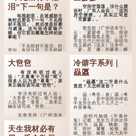
泪”下一句是？
空间空荡荡，没什么摆
设时，广东人会说：「这间
房空撩撩。」其实正写是
电视剧里，反派威胁主
「空寥寥」。
角时总爱丢下一句「不见棺
材不落泪」，然后便是折磨
詹宪慈《广州语本字》
与威逼。这句俗语家喻户
云：「寥寥者，空也。俗读
晓，但它背后藏着怎样的故
寥，若醋馏鱼之馏。」这个
事呢？
字在古代已经出现。徐铉与
段玉裁的《说文》注本中，
「不见棺材不落泪」的
「寥」是「廫」的篆形，解
原句，有说法是「不见棺材
作空渺、空虚。如《列仙传
不下泪」或「不见亲棺不下
·安期先生》载琊阜老人故
泪」，出自明朝兰陵笑笑生
大夿夿
冷僻字系列｜
事，以「寥寥安期，虚质高
所著的《金瓶梅词话》第九
清」形容空虚无所事事。
十八回。原意是指人未亲眼
赑屭
见到亲人棺木，便不会真正
有没有听过有人
唐代《艺文类聚》引晋
感到悲伤；后来引申为比喻
说：“大拿拿十万蚊”呢？
孙绰《表哀诗》：「寥寥空
人执迷不悟，不到彻底失
很多人以为是“拿拿”，原
“赑屭”这二字是什么
堂，寂寂响户」...
败，便不肯罢休。
来正确应该写成“夿夿”。
意思？又怎样发音？
许多人对这上半句耳熟
有没有听过有人说：
赑（粤音：鼻）屭（粤
能详，但它其实还有下半句
「大拿拿十万蚊」呢？很多
音：器），是中国民间传说
——「不到黄河心不死」...
人以为是「拿拿」，原来正
中龙所生的九个儿子之一，
确应该写成「夿夿」。
外形像龟。
在詹宪慈《广州语本
据明代杨慎《升庵外
字》：「夿夿者，形容物之
集》记载，龙生九子的次序
大也。俗读夿，若拿……常
排列为：赑屭、螭吻、蒲
天生我材必有
语有曰『一个银钱大夿
牢、狴犴、饕餮、蚣蝮、睚
夿』。」
眦、狻猊、椒图（此为其中