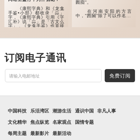
囫囵"。
字用法最为普遍。始见于商
代甲骨文，古字形从三口，
《康熙字典》和《龙龛
表示众多...
在河南安阳的方言
手鉴•小部》都收录「尛」
中，"圐圙"除了可以作名...
字，《康熙字典》引用《字
汇补》说「尛」是「古文么
字」，《龙龛手鉴》也直接
写道：「尛，同『么』。」
「么」在古文中常表示
「微小」的意思，也可用作
疑问词，如「干么」。既然
「尛」等同于「么」，那么
订阅电子通讯
它的意思也一样，也是「微
小、细小」的意思。
有台湾网友将「...
免费订阅
中国科技
乐活湾区
潮游生活
通识中国
非凡人事
文化精华
焦点纵览
名家观点
国情专题
每周主题
最新影片
最新活动