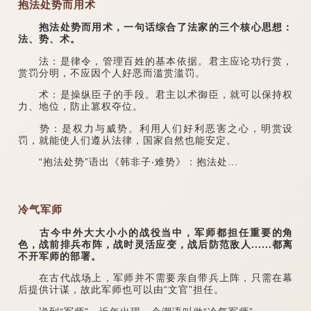
抱法处势而用术
抱法处势而用术，一句话综合了法家的三个核心思想：
法、势、术。
法：是律令，管理百姓的基本依据。君主应论功行赏，
赏罚分明，不应因个人好恶而滥赏滥罚。
术：是操纵臣子的手段。君主以术御臣，就可以保持权
力、地位，防止篡权夺位。
势：是权力与威势。利用人们好利恶害之心，明赏设
罚，就能使人们遵从法律，国家自然也能安定。
“抱法处势”语出《韩非子‧难势》：抱法处...
冷气军师
古今中外大大小小的战役当中，军师都担任重要的角
色，战前排兵布阵，战时灵活应变，战后防范敌人......都离
不开军师的部署。
在古代战场上，军师并不需要亲自带兵上阵，只需在幕
后提供计谋，故此军师也可以由“文官”担任。