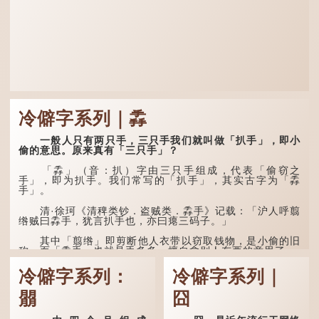
冷僻字系列｜掱
一般人只有两只手，三只手我们就叫做「扒手」，即小
偷的意思。原来真有「三只手」？
「掱」（音：扒）字由三只手组成，代表「偷窃之
手」，即为扒手。我们常写的「扒手」，其实古字为「掱
手」。
清·徐珂《清稗类钞．盗贼类．掱手》记载：「沪人呼翦
绺贼曰掱手，犹言扒手也，亦曰瘪三码子。」
其中「翦绺」即剪断他人衣带以窃取钱物，是小偷的旧
称。而「掱手」也就是手多多，擅自拿别人东西的意思了...
冷僻字系列：
冷僻字系列｜
朤
囧