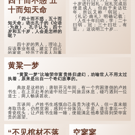
四十而不惑 五
民间流传有一种说法，
十岁进行冠礼，冠礼完成后
人会将一些不欲为人所知的
便是成人，但由于未达壮
十而知天命
记忆藏于颈后之处。如果忽
年，所以又称「弱冠」。
然吐真言，就好像被不明东
《礼记·曲礼》明确记载：
「四十而不惑，五十而
西（如鬼魂）在后脑拍了一
「人生十年曰幼，学；二十
知天命」语出孔子的《论语
下，藏在脑中的秘密便脱口
曰弱，冠；三十曰壮，有
·为政》。孔子认为，四十
而出。
室。」这说明三十岁...
岁和五十岁，人会是怎样的
呢？
因此...
四十岁的男人，理论上
应该事业有成，建立了自己
的家庭。经历了许多人与事
之后，对事物有了自己的判
断能力，不会轻易为表象所
黄粱一梦
迷惑。
孔子在《论语·子罕》
“黄粱一梦”比喻荣华富贵终归虚幻，劝喻世人不用太过
也说：「知者不惑，仁者不
执着，原来是出自一个奇幻故事的。
忧，勇者不惧。」「知」与
智慧的「智」相通，四十岁
典故是这样的：唐朝开元年间，有一个穷困潦倒的卢姓
的男人应已累积足够智慧，
书生，在上京赴考的途中经过一间旅店休息，碰巧遇到一位
不再对自己的人生感到困
道士，两人畅谈甚欢。
惑、忧虑与恐惧。
言谈间，卢姓书生感慨自己虽贵为读书人，但一直未能
到了五十岁，...
考取功名，仍然贫困，感到十分落泊。于是，道士拿出一个
青瓷枕头，让卢姓书生睡一睡，便能满足他希望得到荣华富
贵的愿望。
这时，...
“不见棺材不落
空寥寥