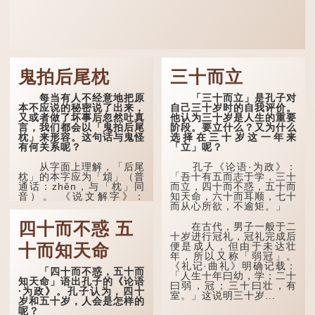
鬼拍后尾枕
三十而立
每当有人不经意地把原
「三十而立」是孔子对
本不应说的秘密说了出来，
自己三十岁时的自我评价。
又或者做了坏事后忽然吐真
他认为三十岁是人生的重要
言，我们都会以「鬼拍后尾
阶段。要立什么？又为什么
枕」来形容。这句话与鬼怪
选择在三十岁这一年来
有何关系呢？
「立」呢？
从字面上理解，「后尾
孔子《论语·为政》：
枕」的本字应为「䪴」（普
「吾十有五而志于学，三十
通话：zhěn，与「枕」同
而立，四十而不惑，五十而
音）。 《说文解字》：
知天命，六十而耳顺，七十
「䪴，项枕也。」意思是头
而从心所欲，不逾矩。」
后部与枕头接触的地方。
四十而不惑 五
在古代，男子一般于二
民间流传有一种说法，
十岁进行冠礼，冠礼完成后
人会将一些不欲为人所知的
便是成人，但由于未达壮
十而知天命
记忆藏于颈后之处。如果忽
年，所以又称「弱冠」。
然吐真言，就好像被不明东
《礼记·曲礼》明确记载：
「四十而不惑，五十而
西（如鬼魂）在后脑拍了一
「人生十年曰幼，学；二十
知天命」语出孔子的《论语
下，藏在脑中的秘密便脱口
曰弱，冠；三十曰壮，有
·为政》。孔子认为，四十
而出。
室。」这说明三十岁...
岁和五十岁，人会是怎样的
呢？