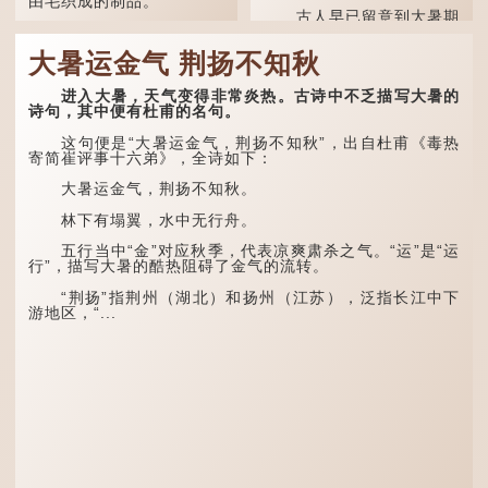
由毛织成的制品。
古人早已留意到大暑期
间的气候规律。 《逸周书·
人体表面，例如手臂等
时训解》记载：「大暑之
部位生长的细毛，也叫
大暑运金气 荆扬不知秋
日，腐草化为萤。又五日，
「毳」，又叫「寒毛」、
土润溽暑。又五日，大雨时
「汗毛」。
行。」意思是说，大暑时节
进入大暑，天气变得非常炎热。古诗中不乏描写大暑的
萤火虫出生，土地湿热，常
医学上，「毳毛」是一
诗句，其中便有杜甫的名句。
有大雨出现。
个专有名词。它指人类在儿
童时期长出的一种细小、不
这句便是“大暑运金气，荆扬不知秋”，出自杜甫《毒热
这段时期的雨水，对农
易注意到却又几乎遍布全身
寄简崔评事十六弟》，全诗如下：
作物尤其重要。三伏天酷热
的毛发。毳毛的密度因人而
难耐，农作物不能缺水。若
异，其长度则通常不会...
大暑运金气，荆扬不知秋。
连续几天降雨，泥土得以湿
润；雨过天晴后，烈日高
林下有塌翼，水中无行舟。
照...
五行当中“金”对应秋季，代表凉爽肃杀之气。“运”是“运
行”，描写大暑的酷热阻碍了金气的流转。
“荆扬”指荆州（湖北）和扬州（江苏），泛指长江中下
游地区，“...