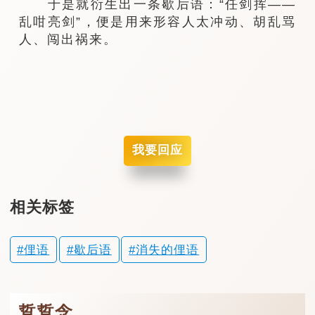
于是就衍生出一条歇后语：“任剑挥——
乱咁亮剑”，便是用来形容人太冲动、胡乱骂
人、闯出祸来。
我要回应
相关标签
俚语
歇后语
消失的俚语
踅踅念