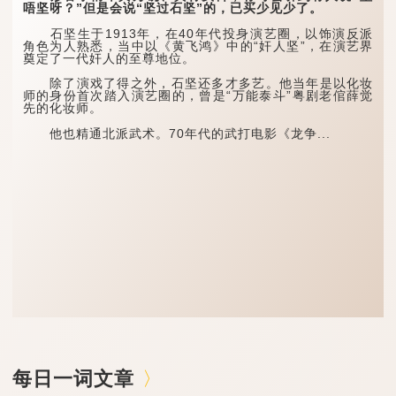
唔坚呀？”但是会说“坚过石坚”的，已买少见少了。
石坚生于1913年，在40年代投身演艺圈，以饰演反派
角色为人熟悉，当中以《黄飞鸿》中的“奸人坚”，在演艺界
奠定了一代奸人的至尊地位。
除了演戏了得之外，石坚还多才多艺。他当年是以化妆
师的身份首次踏入演艺圈的，曾是“万能泰斗”粤剧老倌薛觉
先的化妆师。
他也精通北派武术。70年代的武打电影《龙争...
每日一词文章