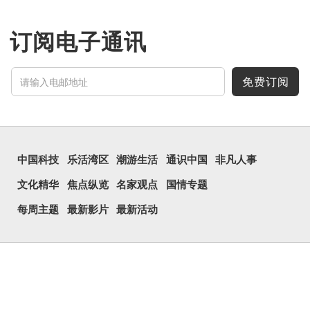
「么」在古文中常表示
「微小」的意思，也可用作
疑问词，如「干么」。既然
「尛」等同于「么」，那么
订阅电子通讯
它的意思也一样，也是「微
小、细小」的意思。
有台湾网友将「...
免费订阅
中国科技
乐活湾区
潮游生活
通识中国
非凡人事
文化精华
焦点纵览
名家观点
国情专题
每周主题
最新影片
最新活动