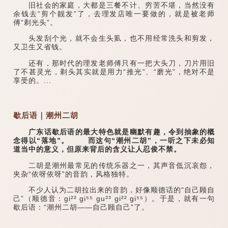
旧社会的家庭，大都是三餐不计、穷苦不堪，当然没有
余钱去“剪个靓发”了，去理发店唯一要做的，就是被老师
傅“剃光头”。
头发刮个光，就不会生头虱，也不用经常洗头和剪发，
又卫生又省钱。
还有，那时代的理发老师傅只有一把大头刀，刀片用旧
了不甚灵光，剃头其实就是用力“推光”、“磨光”，绝对不是
享受的。...
歇后语｜潮州二胡
广东话歇后语的最大特色就是幽默有趣，令到抽象的概
念得以“落地”。 而这句“潮州二胡”，一听之下未必知
道当中的意义，但原来背后的含义让人忍俊不禁。
二胡是潮州最常见的传统乐器之一，其声音低沉哀怨，
夹杂“依呀依呀”的音韵，风格独特。
不少人认为二胡拉出来的音韵，好像顺德话的“自己顾自
己”（顺德音：gi²² gi⁵⁵ gu³³ gi²² gi⁵⁵）。于是，就有一句
歇后语：“潮州二胡——自己顾自己”了。