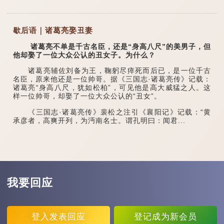
歇后语｜诸葛亮娶丑妻
诸葛亮不单是千古名臣，还是“身高八尺”的美男子，但
他却娶了一位大众公认的丑女子。为什么？
诸葛亮辅佐刘备为王，鞠躬尽瘁死而后已，是一位千古
名臣，原来他还是一位帅哥。据《三国志·诸葛亮传》记载：
诸葛亮“身高八尺，犹如松柏”，可见他是高大威猛之人。这
样一位帅哥，却娶了一位大众公认的“丑女”。
《三国志·诸葛亮传》裴松之注引《襄阳记》记载：“黄
承彦者，高爽开列，为沔南名士。谓孔明曰：闻君...
我要回应
登入
发表回应
登记
成为新会员