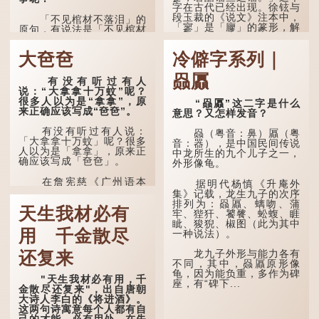
字在古代已经出现。徐铉与
段玉裁的《说文》注本中，
「不见棺材不落泪」的
「寥」是「廫」的篆形，解
原句，有说法是「不见棺材
作空渺、空虚。如《列仙传
不下泪」或「不见亲棺不下
·安期先生》载琊阜老人故
泪」，出自明朝兰陵笑笑生
大夿夿
冷僻字系列｜
事，以「寥寥安期，虚质高
所著的《金瓶梅词话》第九
清」形容空虚无所事事。
十八回。原意是指人未亲眼
赑屭
见到亲人棺木，便不会真正
有没有听过有人
唐代《艺文类聚》引晋
感到悲伤；后来引申为比喻
说：“大拿拿十万蚊”呢？
孙绰《表哀诗》：「寥寥空
人执迷不悟，不到彻底失
很多人以为是“拿拿”，原
“赑屭”这二字是什么
堂，寂寂响户」...
败，便不肯罢休。
来正确应该写成“夿夿”。
意思？又怎样发音？
许多人对这上半句耳熟
有没有听过有人说：
赑（粤音：鼻）屭（粤
能详，但它其实还有下半句
「大拿拿十万蚊」呢？很多
音：器），是中国民间传说
——「不到黄河心不死」...
人以为是「拿拿」，原来正
中龙所生的九个儿子之一，
确应该写成「夿夿」。
外形像龟。
在詹宪慈《广州语本
据明代杨慎《升庵外
字》：「夿夿者，形容物之
集》记载，龙生九子的次序
大也。俗读夿，若拿……常
排列为：赑屭、螭吻、蒲
天生我材必有
语有曰『一个银钱大夿
牢、狴犴、饕餮、蚣蝮、睚
夿』。」
眦、狻猊、椒图（此为其中
用 千金散尽
一种说法）。
「夿」形​​容大，「一个
银钱大夿夿」，就形容金钱
龙九子外形与能力各有
还复来
数量之大了。 「大夿夿十
不同，其中，赑屭原形像
万蚊」，就是说十万元是一
龟，因为能负重，多作为碑
"天生我材必有用，千
笔大数目了。...
座，有“碑下...
金散尽还复来"，出自唐朝
大诗人李白的《将进酒》。
这两句诗寓意每个人都有自
己的才能，必有用处，在失