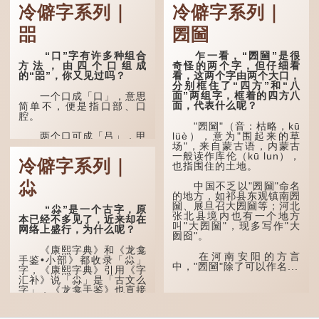
冷僻字系列｜
冷僻字系列｜
㗊
圐圙
“口”字有许多种组合
乍一看，“圐圙”是很
方法，由四个口组成
奇怪的两个字，但仔细看
的“㗊”，你又见过吗？
看，这两个字由两个大口，
分别框住了“四方”和“八
面”两组字，框着的四方八
一个口成「口」，意思
面，代表什么呢？
简单不，便是指口部、口
腔。
"圐圙"（音：枯略，kū
lüè），意为"围起来的草
两个口可成「吕」，甲
场"，来自蒙古语，内蒙古
骨文字形，象脊骨形，本义
一般读作库伦（kū lun），
是指脊椎骨，中间有一条竖
冷僻字系列｜
也指围住的土地。
线把脊椎段串联起来。现代
通用为姓氏。两个口也可以
尛
写成「吅」（音：喧），古
中国不乏以"圐圙"命名
同「喧」，大声呼叫的意
的地方，如祁县东观镇南圐
思。
圙、展旦召大圐圙等；河北
“尛”是一个古字，原
张北县境内也有一个地方
本已经不多见了，近来却在
叫"大圐圙"，现多写作"大
三个口为「品」，这个
网络上盛行，为什么呢？
囫囵"。
字用法最为普遍。始见于商
代甲骨文，古字形从三口，
《康熙字典》和《龙龛
表示众多...
在河南安阳的方言
手鉴•小部》都收录「尛」
中，"圐圙"除了可以作名...
字，《康熙字典》引用《字
汇补》说「尛」是「古文么
字」，《龙龛手鉴》也直接
写道：「尛，同『么』。」