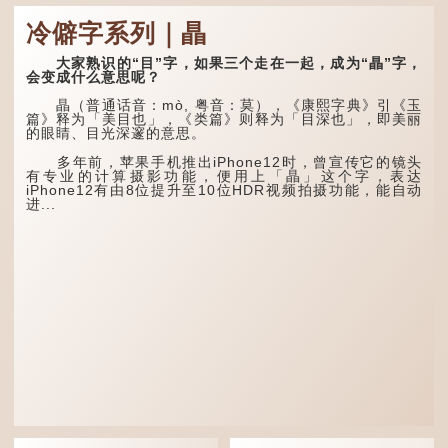
牖丽廔闿明。象形。囧，本
义是透光通明的窗户，跟
这个字，用法颇多。
冷僻字系列｜瞐
「囱」一样都是「窗」的象
形字。甲骨文中又用作地
“朤朤干坤，舍我其
名，古书中的「黍于囧」表
谁。”干坤是《周易》中的
大家熟识的“目”字，如果三个走在一起，成为“瞐”字，
示在囧地种黍。
两个卦名，这里指天地、宇
会变成什么意思呢？
宙等，形容政治清明，天下
这个古字十分少用，直
太平！
瞐（普通话音：mò, 粤音：莫），《康熙字典》引《玉
至21世纪，网络上开始流
篇》释为「美目也」，《类篇》则释为「目深也」，即美丽
行表情符号，这个字也被网
“天空朤朤，任鸟儿高
的眼睛、目光深邃的意思。
民当做表情符号来用。
飞。”也是指天清气明，鸟
儿可高飞。
多年前，苹果手机推出iPhone12时，曾宣传它的镜头
囧字的「八」像一对委
有专业的计算摄影功能，便用上「瞐」这个字，表达
屈的八字眉模样，「口」像
“朤朤脆脆”就是形容办
iPhone12有由8位提升至10位HDR视频拍摄功能，能自动
惊讶、...
事爽快干脆。我...
进...