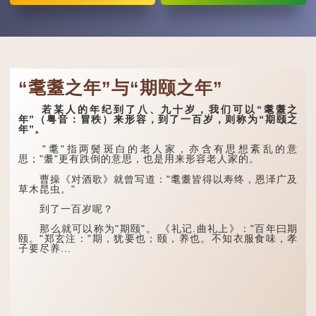
“耄耋之年”与“期颐之年”
若某人的年纪到了八、九十岁，我们可以“耄耋之
年”（粤音：冒秩）来形容，到了一百岁，则称为“期颐之
年”。
"耄"指两鬓斑白的老人家，亦含有思想紊乱的意
思；"耋"更有跌倒的意思，也是用来形容老人家的。
曹操《对酒歌》就曾写道："耄耋皆得以寿终，恩泽广及
草木昆虫。"
到了一百岁呢？
那么就可以称为"期颐"。 《礼记.曲礼上》："百年曰期
颐。"郑玄注："期，犹要也；颐，养也。不知衣服食味，孝
子要尽养...