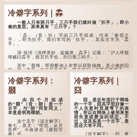
冷僻字系列｜掱
一般人只有两只手，三只手我们就叫做「扒手」，即小
偷的意思。原来真有「三只手」？
「掱」（音：扒）字由三只手组成，代表「偷窃之
手」，即为扒手。我们常写的「扒手」，其实古字为「掱
手」。
清·徐珂《清稗类钞．盗贼类．掱手》记载：「沪人呼翦
绺贼曰掱手，犹言扒手也，亦曰瘪三码子。」
其中「翦绺」即剪断他人衣带以窃取钱物，是小偷的旧
称。而「掱手」也就是手多多，擅自拿别人东西的意思了...
冷僻字系列：
冷僻字系列｜
朤
囧
由四个月组成
囧，是近年流行于网络
的“朤”（音：朗）是一个
的一个字，因其字型好像一
古字，与“朗”同音同义，
个人失意时双眉弯下的表
本意是明亮晴朗。
情，所以在网络上被用来形
容失意或窘迫的状态。不
过，这其实是一个古字，意
这个见于《说文解字》
思还大有不同。
卷七，原文：“明也，从月
良声”。今收录在《康熙字
典》中。
《说文解字》：囧，窻