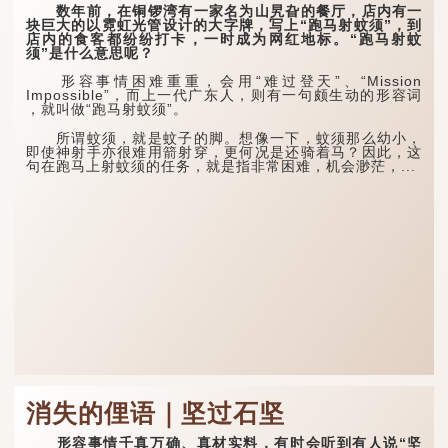
数年前，在铜锣湾有一家名为山旯旮的餐厅，店内有一
块巨大的以霓虹光管设计的大字牌，写上“跑马射蚊须”，到
店内的食客都纷纷打卡，一时成为网红地标。“跑马射蚊
须”是什么意思呢？
形容事情困难重重，会用“难过登天”、“Mission
Impossible”，而上一代广东人，则有一句颇生动的形容词
，就叫做“跑马射蚊须”。
所谓蚊须，就是蚊子的脚。想像一下，蚊须那么幼小，
即使神射手亦很难用箭射穿，更何况是还骑着马？因此，这
句在跑马上射蚊须的任务，就是指非常困难，机会渺茫，...
消失的俚语｜坚过石坚
形容事情千真万确、真材实料，有时会听到有人说“坚