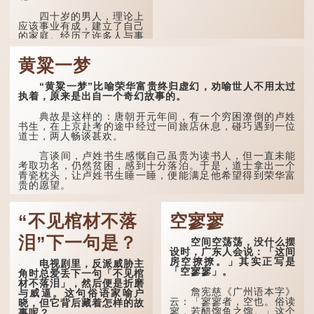
因此...
四十岁的男人，理论上
应该事业有成，建立了自己
的家庭。经历了许多人与事
之后，对事物有了自己的判
断能力，不会轻易为表象所
黄粱一梦
迷惑。
孔子在《论语·子罕》
“黄粱一梦”比喻荣华富贵终归虚幻，劝喻世人不用太过
也说：「知者不惑，仁者不
执着，原来是出自一个奇幻故事的。
忧，勇者不惧。」「知」与
智慧的「智」相通，四十岁
典故是这样的：唐朝开元年间，有一个穷困潦倒的卢姓
的男人应已累积足够智慧，
书生，在上京赴考的途中经过一间旅店休息，碰巧遇到一位
不再对自己的人生感到困
道士，两人畅谈甚欢。
惑、忧虑与恐惧。
言谈间，卢姓书生感慨自己虽贵为读书人，但一直未能
到了五十岁，...
考取功名，仍然贫困，感到十分落泊。于是，道士拿出一个
青瓷枕头，让卢姓书生睡一睡，便能满足他希望得到荣华富
贵的愿望。
这时，...
“不见棺材不落
空寥寥
泪”下一句是？
空间空荡荡，没什么摆
设时，广东人会说：「这间
房空撩撩。」其实正写是
电视剧里，反派威胁主
「空寥寥」。
角时总爱丢下一句「不见棺
材不落泪」，然后便是折磨
詹宪慈《广州语本字》
与威逼。这句俗语家喻户
云：「寥寥者，空也。俗读
晓，但它背后藏着怎样的故
寥，若醋馏鱼之馏。」这个
事呢？