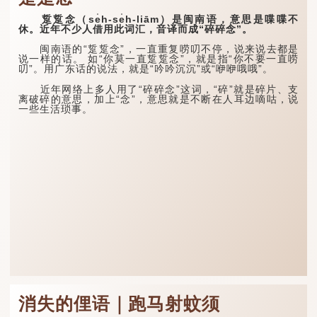
踅踅念（se̍h-se̍h-liām）是闽南语，意思是喋喋不
休。近年不少人借用此词汇，音译而成“碎碎念”。
闽南语的“踅踅念”，一直重复唠叨不停，说来说去都是
说一样的话。 如“你莫一直踅踅念”，就是指“你不要一直唠
叨”。用广东话的说法，就是“吟吟沉沉”或“咿咿哦哦”。
近年网络上多人用了“碎碎念”这词，“碎”就是碎片、支
离破碎的意思，加上“念”，意思就是不断在人耳边嘀咕，说
一些生活琐事。
消失的俚语｜跑马射蚊须