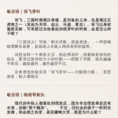
歇后语｜张飞穿针
张飞，三国时期蜀汉将领，是刘备的义弟，也是蜀汉五
虎将之一（其他为关羽、赵云、马超、黄忠）。张飞以身材
魁梧见称，可有想过当他拿起丝线穿针的时候，会是怎么样
子呢？
《三国演义》写他「豹头环眼，燕颔虎须」，一声怒喝
能震断长坂桥，是战场上令敌人闻风丧胆的猛将。
试想这样一个彪形大汉，抓起绣花针，捏着细若游丝的
线头，要穿过那米粒大小的针眼——瞪圆了环眼，线头偏偏
不听话；越急越抖，越抖越穿不过。
后来便流传歇后语「张飞穿针——大眼瞪小眼」，意思
便是：粗人遇细活...
歇后语｜细佬哥剃头
现代的年轻人都喜欢到理发店，因为专业理发师必定有
水准，必能“剪个靓发”。 不过，旧社会的孩子一听到去
发廊，则会闻之色变，甚至嚎啕大哭，那是为什么呢？