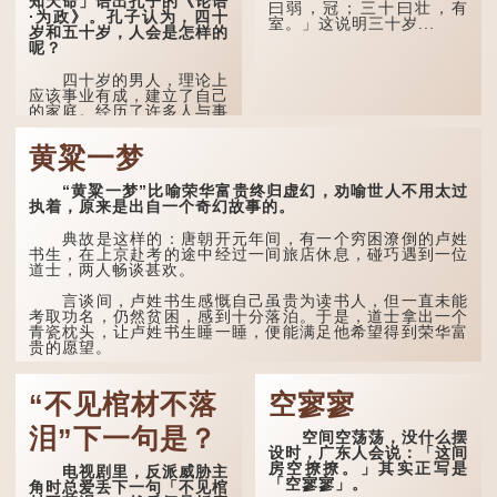
知天命」语出孔子的《论语
下，藏在脑中的秘密便脱口
曰弱，冠；三十曰壮，有
·为政》。孔子认为，四十
而出。
室。」这说明三十岁...
岁和五十岁，人会是怎样的
呢？
因此...
四十岁的男人，理论上
应该事业有成，建立了自己
的家庭。经历了许多人与事
之后，对事物有了自己的判
断能力，不会轻易为表象所
黄粱一梦
迷惑。
孔子在《论语·子罕》
“黄粱一梦”比喻荣华富贵终归虚幻，劝喻世人不用太过
也说：「知者不惑，仁者不
执着，原来是出自一个奇幻故事的。
忧，勇者不惧。」「知」与
智慧的「智」相通，四十岁
典故是这样的：唐朝开元年间，有一个穷困潦倒的卢姓
的男人应已累积足够智慧，
书生，在上京赴考的途中经过一间旅店休息，碰巧遇到一位
不再对自己的人生感到困
道士，两人畅谈甚欢。
惑、忧虑与恐惧。
言谈间，卢姓书生感慨自己虽贵为读书人，但一直未能
到了五十岁，...
考取功名，仍然贫困，感到十分落泊。于是，道士拿出一个
青瓷枕头，让卢姓书生睡一睡，便能满足他希望得到荣华富
贵的愿望。
这时，...
“不见棺材不落
空寥寥
泪”下一句是？
空间空荡荡，没什么摆
设时，广东人会说：「这间
房空撩撩。」其实正写是
电视剧里，反派威胁主
「空寥寥」。
角时总爱丢下一句「不见棺