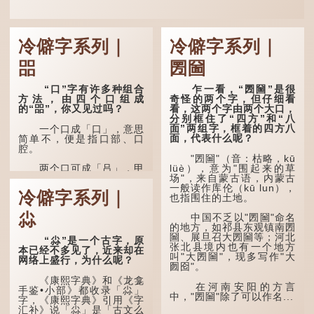
冷僻字系列｜
冷僻字系列｜
㗊
圐圙
“口”字有许多种组合
乍一看，“圐圙”是很
方法，由四个口组成
奇怪的两个字，但仔细看
的“㗊”，你又见过吗？
看，这两个字由两个大口，
分别框住了“四方”和“八
面”两组字，框着的四方八
一个口成「口」，意思
面，代表什么呢？
简单不，便是指口部、口
腔。
"圐圙"（音：枯略，kū
lüè），意为"围起来的草
两个口可成「吕」，甲
场"，来自蒙古语，内蒙古
骨文字形，象脊骨形，本义
一般读作库伦（kū lun），
是指脊椎骨，中间有一条竖
冷僻字系列｜
也指围住的土地。
线把脊椎段串联起来。现代
通用为姓氏。两个口也可以
尛
写成「吅」（音：喧），古
中国不乏以"圐圙"命名
同「喧」，大声呼叫的意
的地方，如祁县东观镇南圐
思。
圙、展旦召大圐圙等；河北
“尛”是一个古字，原
张北县境内也有一个地方
本已经不多见了，近来却在
叫"大圐圙"，现多写作"大
三个口为「品」，这个
网络上盛行，为什么呢？
囫囵"。
字用法最为普遍。始见于商
代甲骨文，古字形从三口，
《康熙字典》和《龙龛
表示众多...
在河南安阳的方言
手鉴•小部》都收录「尛」
中，"圐圙"除了可以作名...
字，《康熙字典》引用《字
汇补》说「尛」是「古文么