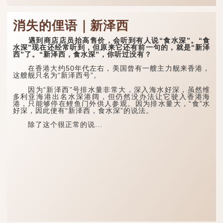
消失的俚语｜新泽西
遇到商店店员抬高售价，会听到有人说“食水深”。“食
水深”现在还经常听到，但原来它还有前一句的，就是“新泽
西”了。“新泽西，食水深”，你听过没有？
在香港大约50年代左右，美国曾有一艘主力舰来香港，
这艘舰只名为“新泽西号”。
因为“新泽西”号排水量非常大，深入海水好深，虽然维
多利亚海港出名水深港阔，但仍然没办法让它驶入香港海
港，只能够停在鲤鱼门外供人参观。因为排水量大，“食”水
好深，因此便有“新泽西，食水深”的说法。
除了这个很正常的说...