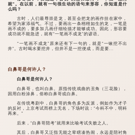
就”。在以前，就有一句很生动的语句来形容，你知道是什
么吗？
古时，人们最尊崇是龙，甚至会把龙的画作挂在家中，
希望为家添福气。不过，要画出一条栩栩如生的龙，一笔是
画不成的，要多加几画仔细绘描才能够成功。因此，形容要
成功就不能急进，就有“一笔画不成龙”的谚语。
“一笔画不成龙”原来还有下一句的，就是“一锹挖不出
井”。古时喝水要挖井，但井不是一挖便成，而是要...
白鼻哥是何许人？
白鼻哥是何许人？
白鼻哥，也叫白鼻。原指传统戏曲的丑角（三花脸），
因用白粉涂鼻，俗称白鼻哥或白鼻。
在传统粤剧中，白鼻哥的角色多为反派，例如作为才子
的反衬，上京考试而榜上无名，下场时说：“今科不中，明科
再来。”
后来，“白鼻哥陪考”就用来比喻考试失败之人。
其后，白鼻哥又泛指无能之辈瞎凑热闹，永远是陪衬角