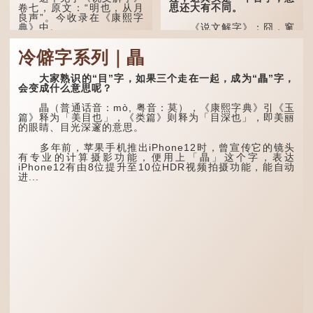
思还大有不同。
卷七，原文：“明也，从月
良声”。今收录在《康熙字
典》中。
《说文解字》：囧，窻
牖丽廔闿明。象形。囧，本
义是透光通明的窗户，跟
这个字，用法颇多。
冷僻字系列｜瞐
「囱」一样都是「窗」的象
形字。甲骨文中又用作地
“朤朤干坤，舍我其
名，古书中的「黍于囧」表
谁。”干坤是《周易》中的
大家熟识的“目”字，如果三个走在一起，成为“瞐”字，
示在囧地种黍。
两个卦名，这里指天地、宇
会变成什么意思呢？
宙等，形容政治清明，天下
这个古字十分少用，直
太平！
瞐（普通话音：mò, 粤音：莫），《康熙字典》引《玉
至21世纪，网络上开始流
篇》释为「美目也」，《类篇》则释为「目深也」，即美丽
行表情符号，这个字也被网
“天空朤朤，任鸟儿高
的眼睛、目光深邃的意思。
民当做表情符号来用。
飞。”也是指天清气明，鸟
儿可高飞。
多年前，苹果手机推出iPhone12时，曾宣传它的镜头
囧字的「八」像一对委
有专业的计算摄影功能，便用上「瞐」这个字，表达
屈的八字眉模样，「口」像
“朤朤脆脆”就是形容办
iPhone12有由8位提升至10位HDR视频拍摄功能，能自动
惊讶、...
事爽快干脆。我...
进...