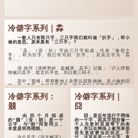
冷僻字系列｜掱
一般人只有两只手，三只手我们就叫做「扒手」，即小
偷的意思。原来真有「三只手」？
「掱」（音：扒）字由三只手组成，代表「偷窃之
手」，即为扒手。我们常写的「扒手」，其实古字为「掱
手」。
清·徐珂《清稗类钞．盗贼类．掱手》记载：「沪人呼翦
绺贼曰掱手，犹言扒手也，亦曰瘪三码子。」
其中「翦绺」即剪断他人衣带以窃取钱物，是小偷的旧
称。而「掱手」也就是手多多，擅自拿别人东西的意思了...
冷僻字系列：
冷僻字系列｜
朤
囧
由四个月组成
囧，是近年流行于网络
的“朤”（音：朗）是一个
的一个字，因其字型好像一
古字，与“朗”同音同义，
个人失意时双眉弯下的表
本意是明亮晴朗。
情，所以在网络上被用来形
容失意或窘迫的状态。不
过，这其实是一个古字，意
这个见于《说文解字》