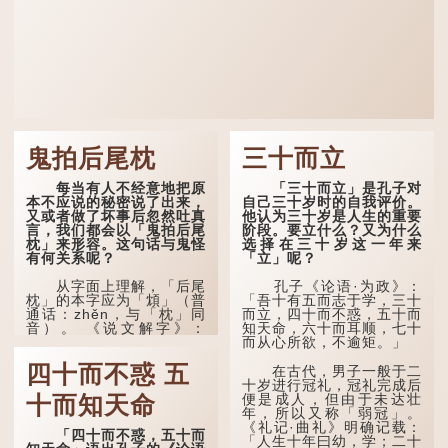
鬼拍后尾枕
三十而立
每当有人不经意地把原
「三十而立」是孔子对
本不应说的秘密说了出来，
自己三十岁时的自我评价。
又或者做了坏事后忽然吐真
他认为三十岁是人生的重要
言，我们都会以「鬼拍后尾
阶段。要立什么？又为什么
枕」来形容。这句话与鬼怪
选择在三十岁这一年来
有何关系呢？
「立」呢？
从字面上理解，「后尾
孔子《论语·为政》：
枕」的本字应为「䪴」（普
「吾十有五而志于学，三十
通话：zhěn，与「枕」同
而立，四十而不惑，五十而
音）。 《说文解字》：
知天命，六十而耳顺，七十
「䪴，项枕也。」意思是头
而从心所欲，不逾矩。」
后部与枕头接触的地方。
四十而不惑 五
在古代，男子一般于二
民间流传有一种说法，
十岁进行冠礼，冠礼完成后
人会将一些不欲为人所知的
便是成人，但由于未达壮
十而知天命
记忆藏于颈后之处。如果忽
年，所以又称「弱冠」。
然吐真言，就好像被不明东
《礼记·曲礼》明确记载：
「四十而不惑，五十而
西（如鬼魂）在后脑拍了一
「人生十年曰幼，学；二十