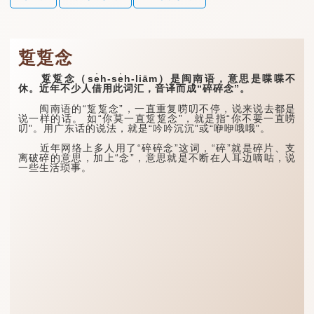
踅踅念
踅踅念（se̍h-se̍h-liām）是闽南语，意思是喋喋不
休。近年不少人借用此词汇，音译而成“碎碎念”。
闽南语的“踅踅念”，一直重复唠叨不停，说来说去都是
说一样的话。 如“你莫一直踅踅念”，就是指“你不要一直唠
叨”。用广东话的说法，就是“吟吟沉沉”或“咿咿哦哦”。
近年网络上多人用了“碎碎念”这词，“碎”就是碎片、支
离破碎的意思，加上“念”，意思就是不断在人耳边嘀咕，说
一些生活琐事。