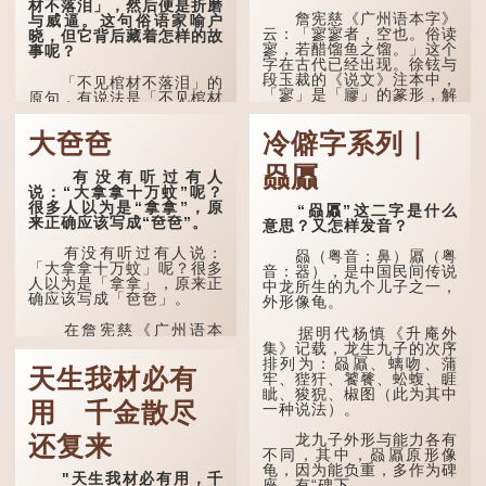
材不落泪」，然后便是折磨
詹宪慈《广州语本字》
与威逼。这句俗语家喻户
云：「寥寥者，空也。俗读
晓，但它背后藏着怎样的故
寥，若醋馏鱼之馏。」这个
事呢？
字在古代已经出现。徐铉与
段玉裁的《说文》注本中，
「不见棺材不落泪」的
「寥」是「廫」的篆形，解
原句，有说法是「不见棺材
作空渺、空虚。如《列仙传
不下泪」或「不见亲棺不下
·安期先生》载琊阜老人故
泪」，出自明朝兰陵笑笑生
大夿夿
冷僻字系列｜
事，以「寥寥安期，虚质高
所著的《金瓶梅词话》第九
清」形容空虚无所事事。
十八回。原意是指人未亲眼
赑屭
见到亲人棺木，便不会真正
有没有听过有人
唐代《艺文类聚》引晋
感到悲伤；后来引申为比喻
说：“大拿拿十万蚊”呢？
孙绰《表哀诗》：「寥寥空
人执迷不悟，不到彻底失
很多人以为是“拿拿”，原
“赑屭”这二字是什么
堂，寂寂响户」...
败，便不肯罢休。
来正确应该写成“夿夿”。
意思？又怎样发音？
许多人对这上半句耳熟
有没有听过有人说：
赑（粤音：鼻）屭（粤
能详，但它其实还有下半句
「大拿拿十万蚊」呢？很多
音：器），是中国民间传说
——「不到黄河心不死」...
人以为是「拿拿」，原来正
中龙所生的九个儿子之一，
确应该写成「夿夿」。
外形像龟。
在詹宪慈《广州语本
据明代杨慎《升庵外
字》：「夿夿者，形容物之
集》记载，龙生九子的次序
大也。俗读夿，若拿……常
排列为：赑屭、螭吻、蒲
天生我材必有
语有曰『一个银钱大夿
牢、狴犴、饕餮、蚣蝮、睚
夿』。」
眦、狻猊、椒图（此为其中
用 千金散尽
一种说法）。
「夿」形​​容大，「一个
银钱大夿夿」，就形容金钱
龙九子外形与能力各有
还复来
数量之大了。 「大夿夿十
不同，其中，赑屭原形像
万蚊」，就是说十万元是一
龟，因为能负重，多作为碑
"天生我材必有用，千
笔大数目了。...
座，有“碑下...