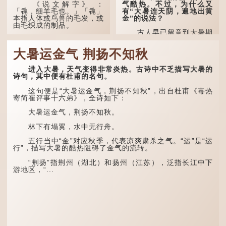
气酷热。不过，为什么又
《说文解字》 ：
有“大暑连天阴，遍地出黄
「毳，细羊毛也。」「毳」
金”的说法？
本指人体或鸟兽的毛发，或
由毛织成的制品。
古人早已留意到大暑期
间的气候规律。 《逸周书·
人体表面，例如手臂等
时训解》记载：「大暑之
部位生长的细毛，也叫
大暑运金气 荆扬不知秋
日，腐草化为萤。又五日，
「毳」，又叫「寒毛」、
土润溽暑。又五日，大雨时
「汗毛」。
行。」意思是说，大暑时节
进入大暑，天气变得非常炎热。古诗中不乏描写大暑的
萤火虫出生，土地湿热，常
医学上，「毳毛」是一
诗句，其中便有杜甫的名句。
有大雨出现。
个专有名词。它指人类在儿
童时期长出的一种细小、不
这句便是“大暑运金气，荆扬不知秋”，出自杜甫《毒热
这段时期的雨水，对农
易注意到却又几乎遍布全身
寄简崔评事十六弟》，全诗如下：
作物尤其重要。三伏天酷热
的毛发。毳毛的密度因人而
难耐，农作物不能缺水。若
异，其长度则通常不会...
大暑运金气，荆扬不知秋。
连续几天降雨，泥土得以湿
润；雨过天晴后，烈日高
林下有塌翼，水中无行舟。
照...
五行当中“金”对应秋季，代表凉爽肃杀之气。“运”是“运
行”，描写大暑的酷热阻碍了金气的流转。
“荆扬”指荆州（湖北）和扬州（江苏），泛指长江中下
游地区，“...