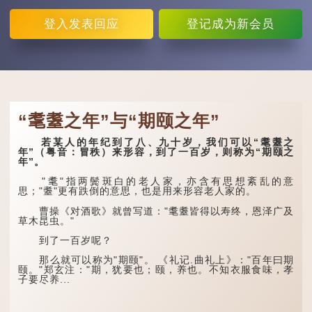
登入
发表回应
登记
成为新会员
“耄耋之年”与“期颐之年”
若某人的年纪到了八、九十岁，我们可以“耄耋之
年”（粤音：冒秩）来形容，到了一百岁，则称为“期颐之
年”。
"耄"指两鬓斑白的老人家，亦含有思想紊乱的意
思；"耋"更有跌倒的意思，也是用来形容老人家的。
曹操《对酒歌》就曾写道："耄耋皆得以寿终，恩泽广及
草木昆虫。"
到了一百岁呢？
那么就可以称为"期颐"。 《礼记.曲礼上》："百年曰期
颐。"郑玄注："期，犹要也；颐，养也。不知衣服食味，孝
子要尽养...