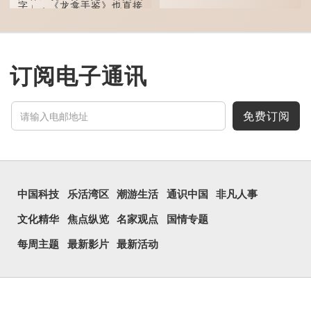
字」，《龙龛手鉴》也直接
写道：「尛，同『么』。」
「么」在古文中常表示
「微小」的意思，也可用作
疑问词，如「干么」。既然
「尛」等同于「么」，那么
订阅电子通讯
它的意思也一样，也是「微
小、细小」的意思。
有台湾网友将「...
免费订阅
中国科技
乐活湾区
潮游生活
通识中国
非凡人事
文化精华
焦点纵览
名家观点
国情专题
每周主题
最新影片
最新活动