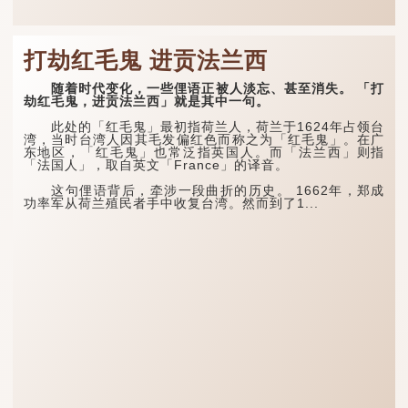
打劫红毛鬼 进贡法兰西
随着时代变化，一些俚语正被人淡忘、甚至消失。 「打
劫红毛鬼，进贡法兰西」就是其中一句。
此处的「红毛鬼」最初指荷兰人，荷兰于1624年占领台
湾，当时台湾人因其毛发偏红色而称之为「红毛鬼」。在广
东地区，「红毛鬼」也常泛指英国人。而「法兰西」则指
「法国人」，取自英文「France」的译音。
这句俚语背后，牵涉一段曲折的历史。 1662年，郑成
功率军从荷兰殖民者手中收复台湾。然而到了1...