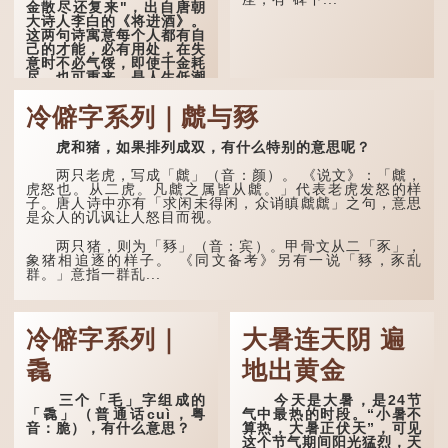
金散尽还复来"，出自唐朝
大诗人李白的《将进酒》。
这两句诗寓意每个人都有自
己的才能，必有用处，在失
意时不必气馁，即使千金耗
尽，也可重来，是人生低潮
时激励向上的名句。
冷僻字系列｜虤与豩
原诗写道："人生得意
须尽欢，莫使金樽空对月。
虎和猪，如果排列成双，有什么特别的意思呢？
天生我材必有用，千金散尽
还复来。烹羊宰牛且为乐，
会须一饮三百杯。" 意思是
两只老虎，写成「虤」（音：颜）。 《说文》：「虤，
说：上天给了我才能，必然
虎怒也。从二虎。凡虤之属皆从虤。」代表老虎发怒的样
有用到的地方；即使千金散
子。唐人诗中亦有「求闲未得闲，众诮瞋虤虤」之句，意思
去，也终会重新得到。
是众人的讥讽让人怒目而视。
李白作此诗时，大约是
两只猪，则为「豩」（音：宾）。甲骨文从二「豕」，
天宝十一年。当时他已被唐
象猪相追逐的样子。 《同文备考》另有一说「豩，豕乱
玄宗赐金放还约八年，这期
群。」意指一群乱...
间经常与朋友游山玩水，部
分诗作显露出怀...
冷僻字系列｜
大暑连天阴 遍
毳
地出黄金
三个「毛」字组成的
今天是大暑，是24节
「毳」（普通话cuì，粤
气中最热的时段。“小暑不
音：脆），有什么意思？
算热，大暑正伏天”，可见
这个节气期间阳光猛烈，天