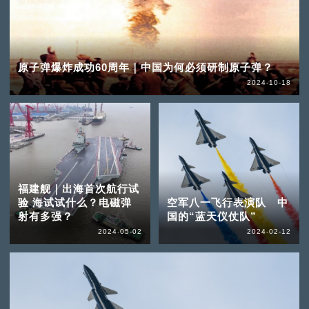
原子弹爆炸成功60周年｜中国为何必须研制原子弹？
2024-10-18
福建舰｜出海首次航行试
验 海试试什么？电磁弹
空军八一飞行表演队 中
射有多强？
国的“蓝天仪仗队”
2024-05-02
2024-02-12