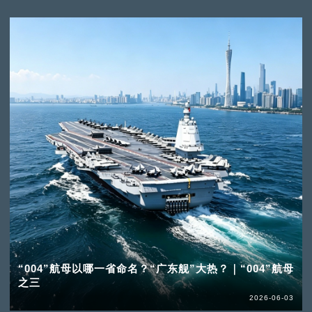
“004”航母以哪一省命名？“广东舰”大热？｜“004”航母
之三
2026-06-03