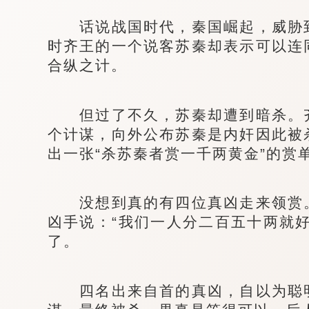
话说战国时代，秦国崛起，威胁到
时齐王的一个说客苏秦却表示可以连
合纵之计。
但过了不久，苏秦却遭到暗杀。齐
个计谋，向外公布苏秦是内奸因此被
出一张“杀苏秦者赏一千两黄金”的赏
没想到真的有四位真凶走来领赏。
凶手说：“我们一人分二百五十两就
了。
四名出来自首的真凶，自以为聪明