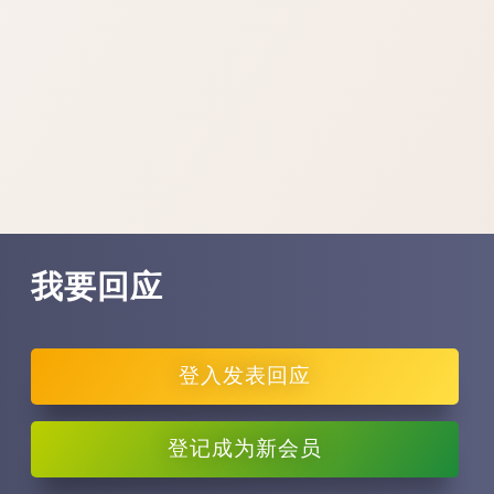
难，机会渺茫，...
我要回应
登入
发表回应
登记
成为新会员