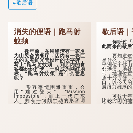
歇后语
消失的俚语｜跑马射
歇后语｜
蚊须
你听过「平
此而来的歇后
数年前，在铜锣湾有一家名
要知道这个
为山旯旮的餐厅，店内有一块巨
是什么，先要
大的以霓虹光管设计的大字牌，
平洲位于佛山
写上“跑马射蚊须”，到店内的食
邻港澳，地处
客都纷纷打卡，一时成为网红地
带，地理位置
标。“跑马射蚊须”是什么意思
通十分方便，
呢？
口，以今天的
展潜力雄厚的
形容事情困难重重，会
用“难过登天”、“Mission
可数十年前
Impossible”，而上一代广东
比较穷困的地
人，则有一句颇生动的形容词
作做，多到邻
，就叫做“跑马射蚊须”。
家...
所谓蚊须，就是蚊子的脚。
想像一下，蚊须那么幼小，即使
神射手亦很难用箭射穿，更何况
是还骑着马？因此，这句在跑马
上射蚊须的任务，就是指非常困