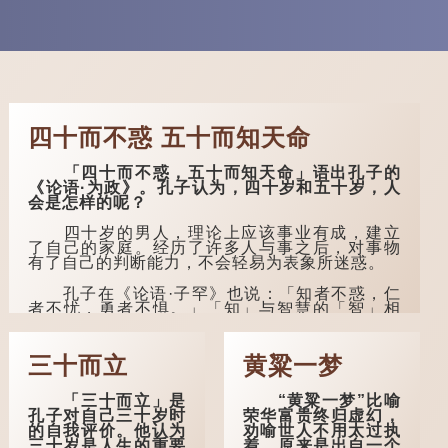
四十而不惑 五十而知天命
「四十而不惑，五十而知天命」语出孔子的
《论语·为政》。孔子认为，四十岁和五十岁，人
会是怎样的呢？
四十岁的男人，理论上应该事业有成，建立
了自己的家庭。经历了许多人与事之后，对事物
有了自己的判断能力，不会轻易为表象所迷惑。
孔子在《论语·子罕》也说：「知者不惑，仁
者不忧，勇者不惧。」「知」与智慧的「智」相
通，四十岁的男人应已累积足够智慧，不再对自
己的人生感到困惑、忧虑与恐惧。
三十而立
黄粱一梦
到了五十岁，...
「三十而立」是
“黄粱一梦”比喻
孔子对自己三十岁时
荣华富贵终归虚幻，
的自我评价。他认为
劝喻世人不用太过执
三十岁是人生的重要
着，原来是出自一个