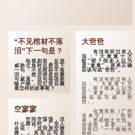
“不见棺材不落
大夿夿
泪”下一句是？
有没有听过有人
说：“大拿拿十万
蚊”呢？很多人以为
电视剧里，反派
是“拿拿”，原来正确
威胁主角时总爱丢下
应该写成“夿夿”。
一句「不见棺材不落
泪」，然后便是折磨
有没有听过有人
与威逼。这句俗语家
说：「大拿拿十万
喻户晓，但它背后藏
蚊」呢？很多人以为
着怎样的故事呢？
是「拿拿」，原来正
确应该写成「夿
「不见棺材不落
夿」。
泪」的原句，有说法
是「不见棺材不下
空寥寥
在詹宪慈《广州
泪」或「不见亲棺不
语本字》：「夿夿
下泪」，出自明朝兰
空间空荡荡，没
者，形容物之大也。
陵笑笑生所著的《金
什么摆设时，广东人
俗读夿，若拿……常
瓶梅词话》第九十八
会说：「这间房空撩
语有曰『一个银钱大
回。原意是指人未亲
撩。」其实正写是
夿夿』。」
眼见到亲人棺木，便