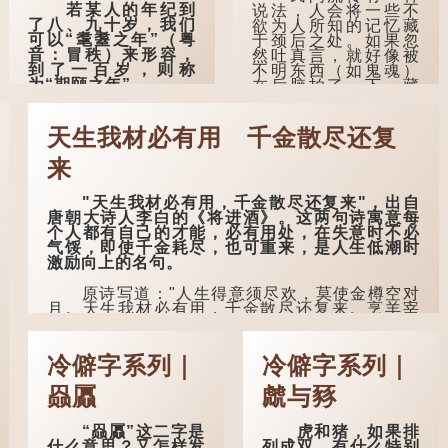
若某人的年纪到
说法，人会将一些不
了这句谚语。不过当
了八、九十岁，我们
欲为人所知的记忆藏
地百姓的口头说法
可以“耄耋之年”（粤
于颈后之处。如果忽
是“朝立秋，渹飕飕；
音：冒秩）来形容，
然吐真言，就好像被
夜立秋，热吽吽”。虽
到了一百岁，则称
不明东西（如鬼魂）
然用字略有不同，但
为“期颐之年”。
在后脑拍了一下，藏
意思完全一致。
在脑中的秘密便脱口
"耄"指两鬓斑白的
而出。
那么，这句话到
老人家，亦含有思想
天生我材必有用 千金散尽还复
底准不准呢？它反映
紊乱的意思；"耋"更有
因此...
了古人的一种朴素观
跌倒的意思，也是用
察：如果立秋的精
来
来形容老人家的。
确...
"天生我材必有用，千金散尽还复来"，出自
曹操《对酒歌》
唐朝大诗人李白的《将进酒》。这两句诗寓意每
就曾写道："耄耋皆得
个人都有自己的才能，必有用处，在失意时不必
以寿终，恩泽广及草
气馁，即使千金耗尽，也可重来，是人生低潮时
木昆虫。"
激励向上的名句。
到了一百岁呢？
原诗写道："人生得意须尽欢，莫使金樽空对
月。天生我材必有用，千金散尽还复来。烹羊宰
那么就可以称
牛且为乐，会须一饮三百杯。" 意思是说：上天给
为"期颐"。 《礼记.曲
了我才能，必然有用到的地方；即使千金散去，
礼上》："百年曰期
也终会重新得到。
颐。"郑玄注："期，犹
冷僻字系列｜
冷僻字系列｜
要也；颐，养也。不
李白作此诗时，大约是天宝十一年。当时他
知衣服食味，孝子要
赑屭
虤与豩
已被唐玄宗赐金放还约八年，这期间经常与朋友
尽养...
游山玩水，部分诗作显露出怀...
“赑屭”这二字是
虎和猪，如果排
什么意思？又怎样发
列成双，有什么特别