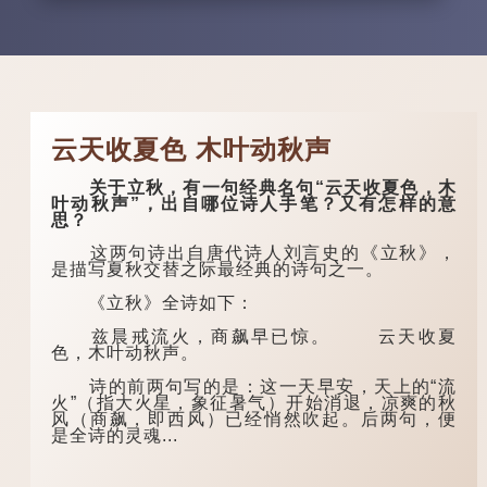
云天收夏色 木叶动秋声
关于立秋，有一句经典名句“云天收夏色，木
叶动秋声”，出自哪位诗人手笔？又有怎样的意
思？
这两句诗出自唐代诗人刘言史的《立秋》，
是描写夏秋交替之际最经典的诗句之一。
《立秋》全诗如下：
兹晨戒流火，商飙早已惊。 云天收夏
色，木叶动秋声。
诗的前两句写的是：这一天早安，天上的“流
火”（指大火星，象征暑气）开始消退，凉爽的秋
风（商飙，即西风）已经悄然吹起。后两句，便
是全诗的灵魂...