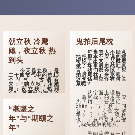
朝立秋 冷飕
鬼拍后尾枕
飕，夜立秋 热
每当有人不经意
地把原本不应说的秘
到头
密说了出来，又或者
做了坏事后忽然吐真
言，我们都会以「鬼
今天是立秋，是
拍后尾枕」来形容。
二十四节气中的第13
这句话与鬼怪有何关
个节气。古语有
系呢？
云：“朝立秋，冷飕
飕；夜立秋，热到
从字面上理解，
头”，有何出处呢？立
「后尾枕」的本字应
秋等于入秋？
为「䪴」（普通话：
zhěn，与「枕」同
这句话出自东汉
“耄耋之
音）。 《说文解
崔寔《四民月
字》：「䪴，项枕
令》：“朝立秋，冷飕
年”与“期颐之
也。」意思是头后部
飕；夜立秋，热到
与枕头接触的地方。
头”。到了清代，顾禄
年”
在《清嘉录》里记录
民间流传有一种
苏州风俗时，也引用