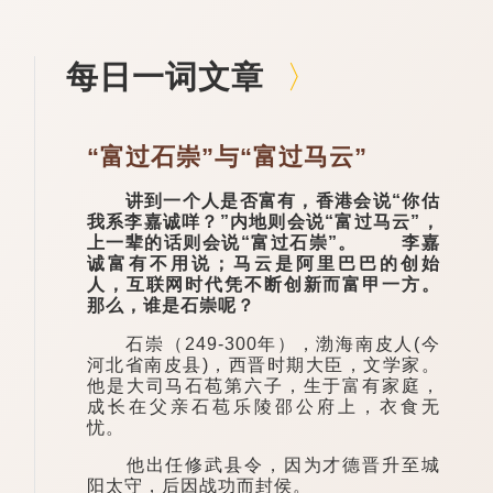
每日一词文章
“富过石崇”与“富过马云”
讲到一个人是否富有，香港会说“你估
我系李嘉诚咩？”内地则会说“富过马云”，
上一辈的话则会说“富过石崇”。 李嘉
诚富有不用说；马云是阿里巴巴的创始
人，互联网时代凭不断创新而富甲一方。
那么，谁是石崇呢？
石崇（249-300年），渤海南皮人(今
河北省南皮县)，西晋时期大臣，文学家。
他是大司马石苞第六子，生于富有家庭，
成长在父亲石苞乐陵邵公府上，衣食无
忧。
他出任修武县令，因为才德晋升至城
阳太守，后因战功而封侯。