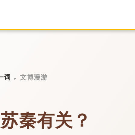
一词
文博漫游
和苏秦有关？