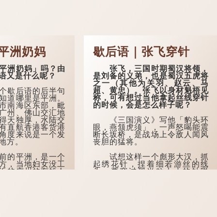
平洲奶妈
歇后语｜张飞穿针
洲奶妈」吗？由
张飞，三国时期蜀汉将领，
语又是什么呢？
是刘备的义弟，也是蜀汉五虎将
之一（其他为关羽、赵云、马
超、黄忠）。张飞以身材魁梧见
歇后语的后半句
称，可有想过当他拿起丝线穿针
知道哪里是平洲。
的时候，会是怎么样子呢？
市南海区东部，毗
广州、佛山交汇地
得天独厚，水陆交
《三国演义》写他「豹头环
有直航香港客货港
眼，燕颔虎须」，一声怒喝能震
角度来说是一个发
断长坂桥，是战场上令敌人闻风
地方。
丧胆的猛将。
的平洲，是一个
试想这样一个彪形大汉，抓
方，当地妇女没工
起绣花针，捏着细若游丝的线
近的广州的有钱人
头，要穿过那米粒大小的针眼
——瞪圆了环眼，线头偏偏不听
话；越急越抖，越抖越穿不过。
后来便流传歇后语「张飞穿
针——大眼瞪小眼」，意思便
是：粗人遇细活...