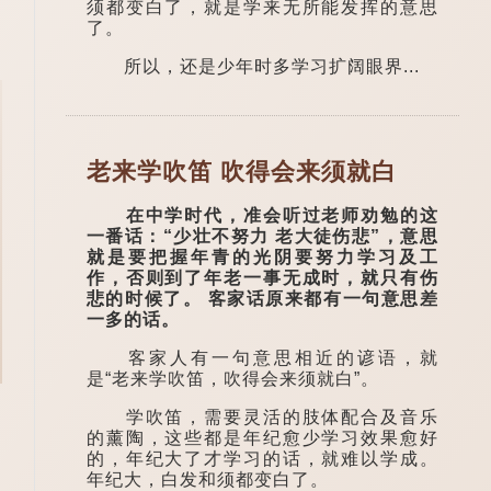
须都变白了，就是学来无所能发挥的意思
了。
所以，还是少年时多学习扩阔眼界...
老来学吹笛 吹得会来须就白
在中学时代，准会听过老师劝勉的这
一番话：“少壮不努力 老大徒伤悲”，意思
就是要把握年青的光阴要努力学习及工
作，否则到了年老一事无成时，就只有伤
悲的时候了。 客家话原来都有一句意思差
一多的话。
客家人有一句意思相近的谚语，就
是“老来学吹笛，吹得会来须就白”。
学吹笛，需要灵活的肢体配合及音乐
的薰陶，这些都是年纪愈少学习效果愈好
的，年纪大了才学习的话，就难以学成。
年纪大，白发和须都变白了。