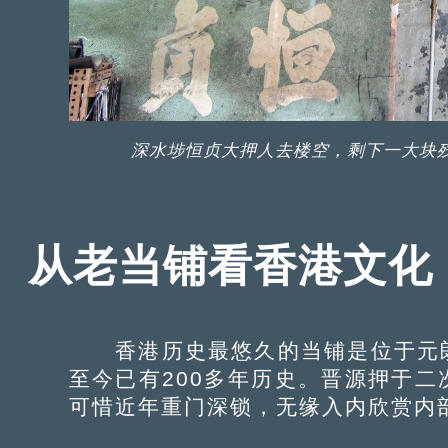
深水埗恒贞大押人去楼空，剩下一大块残破的
从老当铺看香港文化
香港历史最悠久的当铺是位于元朗
至今已有200多年历史。晋源押于
可惜近年重门深锁，无缘入内欣赏内