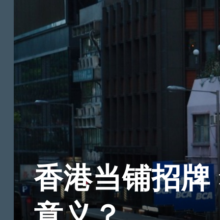
香港当铺招牌
意义？