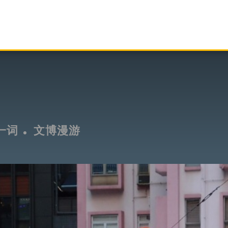
一词
文博漫游