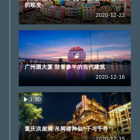
的蜕变
2020-12-22
广州圆大厦 毁誉参半的当代建筑
2020-12-16
1:30
重庆洪崖洞 吊脚楼神似“千与千寻”
2020-12-15