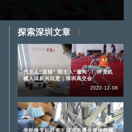
探索深圳文章
代主人“逗猫” 陪主人“遛狗”！ 伴宠机
械人成新兴玩意｜深圳高交会
2022-12-08
坐轮椅变站起来！深圳医博会首设机械