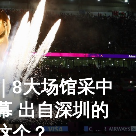
｜8大场馆采中
幕 出自深圳的
这个？