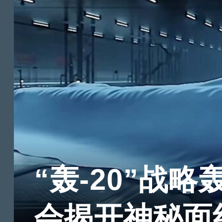
“轰-20”战略
会揭开神秘面