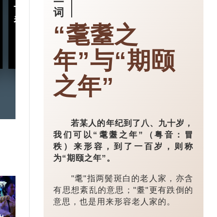
一
十五五规划｜五年规划 藏
小城大业｜浙
词
着什么中国“治”慧？
镇：一粒珍珠如
“耄耋之
亿璀璨王国？
年”与“期颐
2026-03-18
之年”
若某人的年纪到了八、九十岁，
我们可以“耄耋之年”（粤音：冒
秩）来形容，到了一百岁，则称
为“期颐之年”。
"耄"指两鬓斑白的老人家，亦含
有思想紊乱的意思；"耋"更有跌倒的
意思，也是用来形容老人家的。