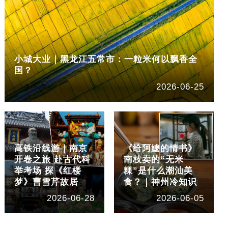
小城大业｜黑龙江五常市：一粒米何以飘香全
国？
2026-06-25
高铁沿线游｜南京
《给阿嬷的情书》
开卷之旅 赴古代科
南枝卖的“无米
举考场 探《红楼
粿”是什么潮汕美
梦》曹雪芹故居
食？｜神州冷知识
2026-06-28
2026-06-05