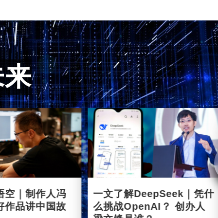
未来
悟空｜制作人冯
一文了解DeepSeek｜凭什
好作品讲中国故
么挑战OpenAI？ 创办人