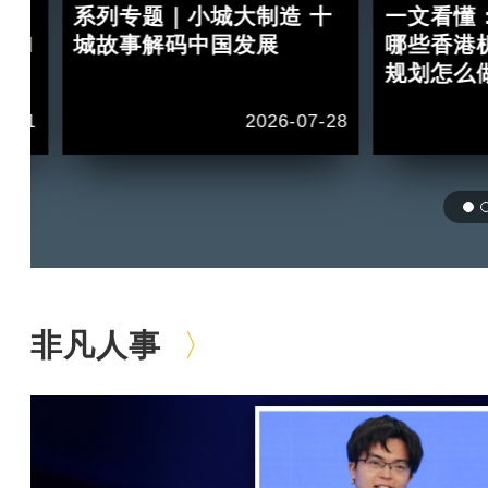
：
系列专题｜小城大制造 十
一文看懂
 II
城故事解码中国发展
哪些香港
规划怎么
1-11
2026-07-28
非凡人事