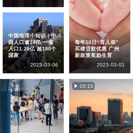
中国地理小知识｜中
国人口逾14亿 一省
每年10日“育儿假”
人口1.26亿 超180个
买楼贷款优惠 广州
国家
新政策奖励生育
2023-03-06
2023-03-01
10:15