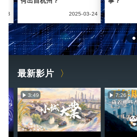
何出自杭州？
事？
6-03
2025-03-24
最新影片
3:49
7:26