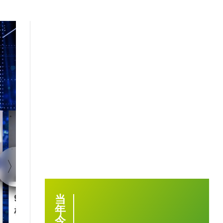
1:40
90后王兴兴 “英语学渣”是
智慧城市｜杭
当
年
机械人天才
大脑” 有何神
今