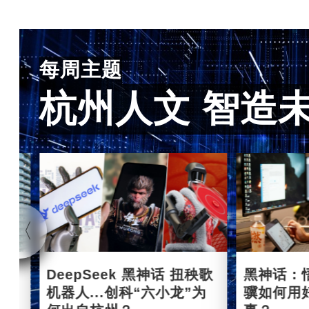
每周主题
杭州人文 智造
杭州
DeepSeek 黑神话 扭秧歌
黑神话：
机器人...创科“六小龙”为
骥如何用