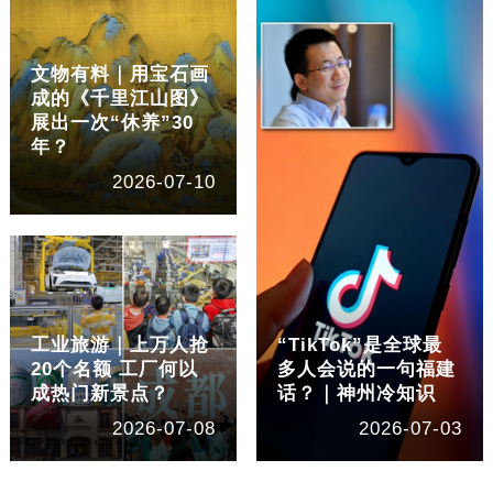
文物有料｜用宝石画
成的《千里江山图》
展出一次“休养”30
年？
2026-07-10
工业旅游｜上万人抢
“TikTok”是全球最
20个名额 工厂何以
多人会说的一句福建
成热门新景点？
话？｜神州冷知识
2026-07-08
2026-07-03