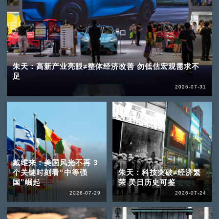
朱天：高新产业亮眼≠整体经济改善 勿低估宏观需求不
足
2026-07-31
戴维来：美国风光不再 3
个关键时刻看“中等强
朱天：科技突破≠经济繁
国”崛起
荣 美日历史可鉴
2026-07-29
2026-07-24