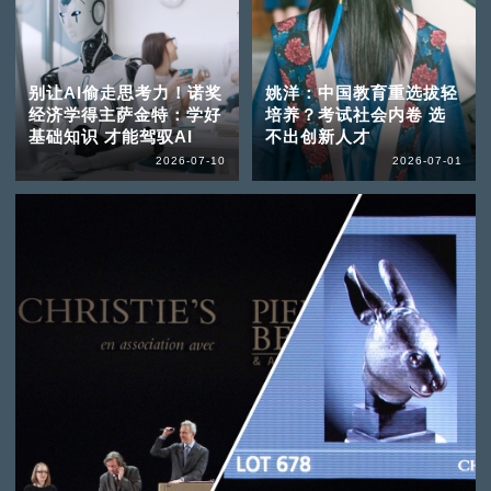
别让AI偷走思考力！诺奖
姚洋：中国教育重选拔轻
经济学得主萨金特：学好
培养？考试社会内卷 选
基础知识 才能驾驭AI
不出创新人才
2026-07-10
2026-07-01