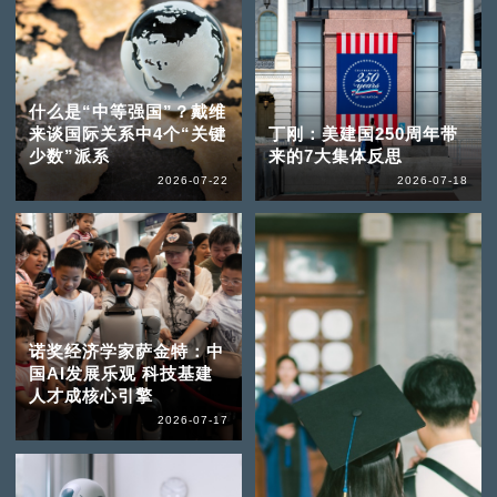
什么是“中等强国”？戴维
来谈国际关系中4个“关键
丁刚：美建国250周年带
少数”派系
来的7大集体反思
2026-07-22
2026-07-18
诺奖经济学家萨金特：中
国AI发展乐观 科技基建
人才成核心引擎
2026-07-17