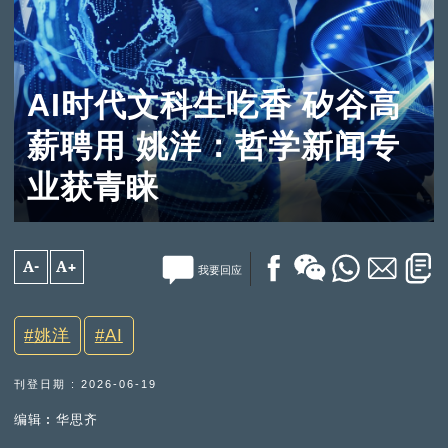
AI时代文科生吃香 矽谷高
薪聘用 姚洋：哲学新闻专
业获青睐
A-
A+
我要回应
姚洋
AI
刊登日期 : 2026-06-19
编辑︰华思齐