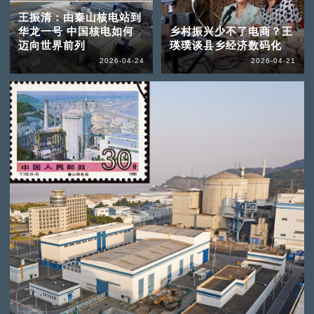
王振清：由秦山核电站到
华龙一号 中国核电如何
乡村振兴少不了电商？王
迈向世界前列
瑛璞谈县乡经济数码化
2026-04-24
2026-04-21