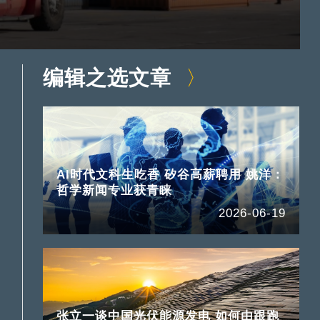
编辑之选文章
AI时代文科生吃香 矽谷高薪聘用 姚洋：
哲学新闻专业获青睐
2026-06-19
张立一谈中国光伏能源发电 如何由跟跑