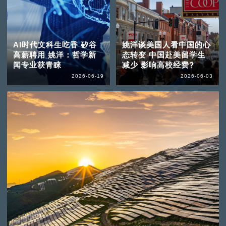
AI时代文科生吃香 矽谷
姚洋谈美国人看中国的心
高薪聘用 姚洋：哲学新
态转变 中国赴美留学生
闻专业获青睐
减少 影响高校经费?
2026-06-19
2026-06-03