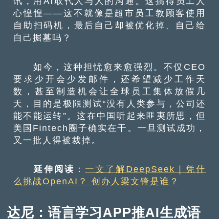
讯，用AI取代人与人的沟通。这搞得员工人
心惶惶——这不就像是超市员工教顾客使用
自助扫码机，最后自己却被优化掉、自己给
自己掘墓吗？
如今，这种担忧愈来愈强烈。不仅CEO
要求少开会少发邮件，还希望减少工作天
数，甚至制造机会让全球员工集体放假几
天，目的是极限测试“没有人类参与，公司还
能不能运转”。这在中国听起来匪夷所思，但
美国Fintech圈子确实在干。一旦测试成功，
又一批人得被裁掉。
延伸阅读
：
一文了解DeepSeek｜凭什
么挑战OpenAI？ 创办人梁文锋是谁？
达尼：语言学习APP推AI生成语