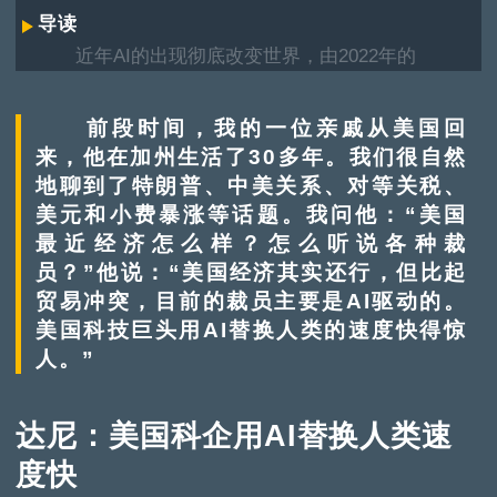
导读
近年AI的出现彻底改变世界，由2022年的
ChatGPT到2025年的DeepSeek，亲民的使用平台
与多元化的操作，大大改变人们的生活，甚至开始
前段时间，我的一位亲戚从美国回
威胁人类的就业空间。华为前海外业务负责人达尼
来，他在加州生活了30多年。我们很自然
认为，AI 热潮暴露了很多深层次问题，除了由AI而
地聊到了特朗普、中美关系、对等关税、
起的裁员潮，在商业落地和具体应用都衍生复杂难
美元和小费暴涨等话题。我问他：“美国
题，就此他分享与各行各业人士交流的意见，以及
自身对AI的看法和分析。
最近经济怎么样？怎么听说各种裁
员？”他说：“美国经济其实还行，但比起
贸易冲突，目前的裁员主要是AI驱动的。
美国科技巨头用AI替换人类的速度快得惊
人。”
达尼：美国科企用AI替换人类速
度快