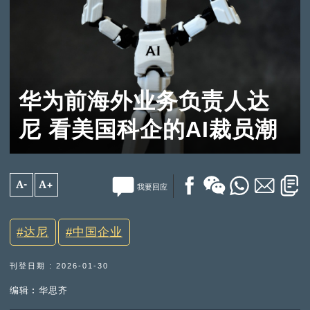
华为前海外业务负责人达
尼 看美国科企的AI裁员潮
A-
A+
我要回应
达尼
中国企业
刊登日期 : 2026-01-30
编辑︰华思齐