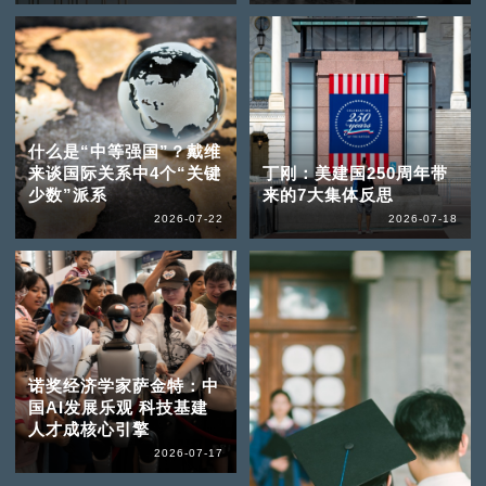
什么是“中等强国”？戴维
来谈国际关系中4个“关键
丁刚：美建国250周年带
少数”派系
来的7大集体反思
2026-07-22
2026-07-18
诺奖经济学家萨金特：中
国AI发展乐观 科技基建
人才成核心引擎
2026-07-17