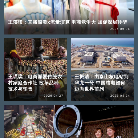
王瑛璞：直播浪潮x流量演算 电商竞争大 加促深层转型
2026-05-04
王瑛璞：电商巅覆传统农
王振清：由秦山核电站到
村家庭合作社 改革品种
华龙一号 中国核电如何
技术与销售
迈向世界前列
2026-04-27
2026-04-24