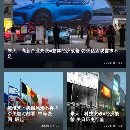
朱天：高新产业亮眼≠整体经济改善 勿低估宏观需求不
足
2026-07-31
戴维来：美国风光不再 3
个关键时刻看“中等强
朱天：科技突破≠经济繁
国”崛起
荣 美日历史可鉴
2026-07-29
2026-07-24