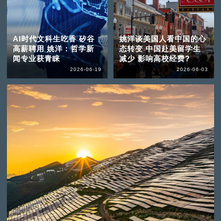
AI时代文科生吃香 矽谷
姚洋谈美国人看中国的心
高薪聘用 姚洋：哲学新
态转变 中国赴美留学生
闻专业获青睐
减少 影响高校经费?
2026-06-19
2026-06-03