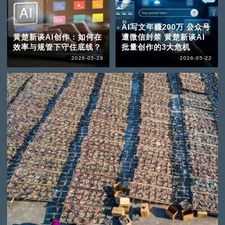
AI写文年赚200万 公众号
黄楚新谈AI创作：如何在
遭微信封禁 黄楚新谈AI
效率与规管下守住底线？
批量创作的3大危机
2026-05-29
2026-05-22