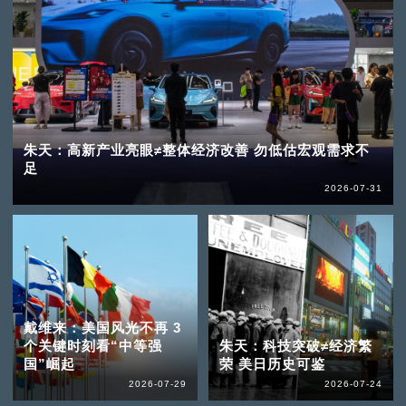
朱天：高新产业亮眼≠整体经济改善 勿低估宏观需求不
足
2026-07-31
戴维来：美国风光不再 3
个关键时刻看“中等强
朱天：科技突破≠经济繁
国”崛起
荣 美日历史可鉴
2026-07-29
2026-07-24