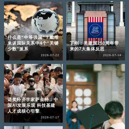
什么是“中等强国”？戴维
来谈国际关系中4个“关键
丁刚：美建国250周年带
少数”派系
来的7大集体反思
2026-07-22
2026-07-18
诺奖经济学家萨金特：中
国AI发展乐观 科技基建
人才成核心引擎
2026-07-17