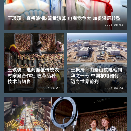
王瑛璞：直播浪潮x流量演算 电商竞争大 加促深层转型
2026-05-04
王瑛璞：电商巅覆传统农
王振清：由秦山核电站到
村家庭合作社 改革品种
华龙一号 中国核电如何
技术与销售
迈向世界前列
2026-04-27
2026-04-24