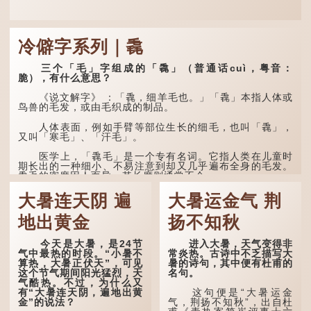
冷僻字系列｜毳
三个「毛」字组成的「毳」（普通话cuì，粤音：
脆），有什么意思？
《说文解字》 ：「毳，细羊毛也。」「毳」本指人体或
鸟兽的毛发，或由毛织成的制品。
人体表面，例如手臂等部位生长的细毛，也叫「毳」，
又叫「寒毛」、「汗毛」。
医学上，「毳毛」是一个专有名词。它指人类在儿童时
期长出的一种细小、不易注意到却又几乎遍布全身的毛发。
毳毛的密度因人而异，其长度则通常不会...
大暑连天阴 遍
大暑运金气 荆
地出黄金
扬不知秋
今天是大暑，是24节
进入大暑，天气变得非
气中最热的时段。“小暑不
常炎热。古诗中不乏描写大
算热，大暑正伏天”，可见
暑的诗句，其中便有杜甫的
这个节气期间阳光猛烈，天
名句。
气酷热。不过，为什么又
有“大暑连天阴，遍地出黄
这句便是“大暑运金
金”的说法？
气，荆扬不知秋”，出自杜