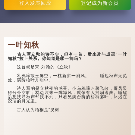
登入
发表回应
登记
成为新会员
一叶知秋
古人写立秋的诗不少，但有一首，后来常与成语“一叶
知秋”拉上关系。你知道是哪一首吗？
这首就是宋·刘翰的《立秋》：
乳鸦啼散玉屏空，一枕新凉一扇风。 睡起秋声无觅
处，满阶梧叶月明中。
诗人写的是立秋夜的感受。小乌鸦啼叫著飞散，屏风显
得分外空旷；枕边吹来一阵凉风，就像有人摇扇送爽。睡醒
后想找寻秋声却找不到，只看见满台阶的梧桐落叶，沐浴在
皎洁的月光里。
古人认为梧桐是“灵树...