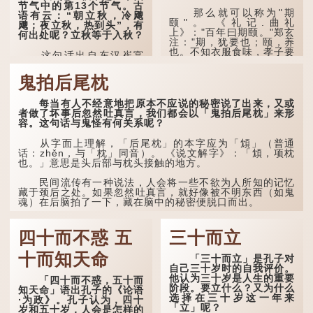
火”（指大火星，象征暑
节气中的第13个节气。古
气）开始消退，凉爽的秋风
那么就可以称为"期
语有云：“朝立秋，冷飕
（商飙，即西风）已经悄然
颐"。 《礼记.曲礼
飕；夜立秋，热到头”，有
吹起。后两句，便是全诗的
上》："百年曰期颐。"郑玄
何出处呢？立秋等于入秋？
灵魂...
注："期，犹要也；颐，养
也。不知衣服食味，孝子要
这句话出自东汉崔寔
尽养...
《四民月令》：“朝立秋，
冷飕飕；夜立秋，热到
鬼拍后尾枕
头”。到了清代，顾禄在
《清嘉录》里记录苏州风俗
每当有人不经意地把原本不应说的秘密说了出来，又或
时，也引用了这句谚语。不
者做了坏事后忽然吐真言，我们都会以「鬼拍后尾枕」来形
过当地百姓的口头说法
容。这句话与鬼怪有何关系呢？
是“朝立秋，渹飕飕；夜立
秋，热吽吽”。虽然用字略
有不同，但意思完全一致。
从字面上理解，「后尾枕」的本字应为「䪴」（普通
话：zhěn，与「枕」同音）。 《说文解字》：「䪴，项枕
也。」意思是头后部与枕头接触的地方。
那么，这句话到底准不
准呢？它反映了古人的一种
朴素观察：如果立秋的精
民间流传有一种说法，人会将一些不欲为人所知的记忆
确...
藏于颈后之处。如果忽然吐真言，就好像被不明东西（如鬼
魂）在后脑拍了一下，藏在脑中的秘密便脱口而出。
因此...
四十而不惑 五
三十而立
十而知天命
「三十而立」是孔子对
自己三十岁时的自我评价。
他认为三十岁是人生的重要
「四十而不惑，五十而
阶段。要立什么？又为什么
知天命」语出孔子的《论语
选择在三十岁这一年来
·为政》。孔子认为，四十
「立」呢？
岁和五十岁，人会是怎样的