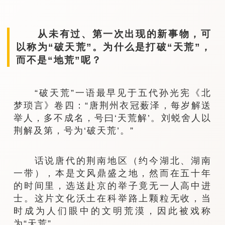
从未有过、第一次出现的新事物，可
以称为“破天荒”。为什么是打破“天荒”，
而不是“地荒”呢？
“破天荒”一语最早见于五代孙光宪《北
梦琐言》卷四：“唐荆州衣冠薮泽，每岁解送
举人，多不成名，号曰‘天荒解’。刘蜕舍人以
荆解及第，号为‘破天荒’。”
话说唐代的荆南地区（约今湖北、湖南
一带），本是文风鼎盛之地，然而在五十年
的时间里，选送赴京的举子竟无一人高中进
士。这片文化沃土在科举路上颗粒无收，当
时成为人们眼中的文明荒漠，因此被戏称
为“天荒”。