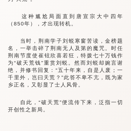
这种尴尬局面直到唐宣宗大中四年
（850年），才出现转机。
当时，荆南学子刘蜕寒窗苦读，金榜题
名，一举击碎了荆南无人及第的魔咒。时任
荆南节度使崔铉欣喜若狂，特拨七十万钱作
为“破天荒钱”重赏刘蜕。然而刘蜕却婉言谢
绝，并修书回复：“五十年来，自是人废；一
千​​里外，岂曰天荒？”此答不卑不亢，既为家
乡正名，又彰显了士人风骨。
自此，“破天荒”便流传下来，泛指一切
开创性之新局。