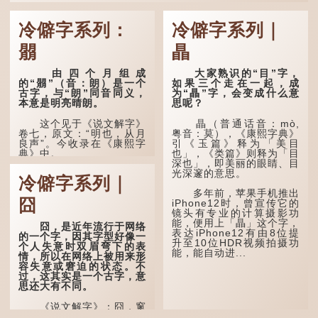
冷僻字系列：
冷僻字系列｜
朤
瞐
由四个月组成
大家熟识的“目”字，
的“朤”（音：朗）是一个
如果三个走在一起，成
古字，与“朗”同音同义，
为“瞐”字，会变成什么意
本意是明亮晴朗。
思呢？
这个见于《说文解字》
瞐（普通话音：mò,
卷七，原文：“明也，从月
粤音：莫），《康熙字典》
良声”。今收录在《康熙字
引《玉篇》释为「美目
典》中。
也」，《类篇》则释为「目
深也」，即美丽的眼睛、目
光深邃的意思。
这个字，用法颇多。
冷僻字系列｜
多年前，苹果手机推出
“朤朤干坤，舍我其
囧
iPhone12时，曾宣传它的
谁。”干坤是《周易》中的
镜头有专业的计算摄影功
两个卦名，这里指天地、宇
能，便用上「瞐」这个字，
宙等，形容政治清明，天下
囧，是近年流行于网络
表达iPhone12有由8位提
太平！
的一个字，因其字型好像一
升至10位HDR视频拍摄功
个人失意时双眉弯下的表
能，能自动进...
“天空朤朤，任鸟儿高
情，所以在网络上被用来形
飞。”也是指天清气明，鸟
容失意或窘迫的状态。不
儿可高飞。
过，这其实是一个古字，意
思还大有不同。
“朤朤脆脆”就是形容办
事爽快干脆。我...
《说文解字》：囧，窻
牖丽廔闿明。象形。囧，本