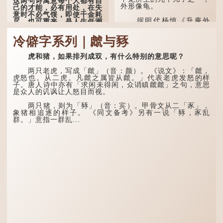
这两句诗寓意每个人都有自
外形像龟。
己的才能，必有用处，在失
意时不必气馁，即使千金耗
据明代杨慎《升庵外
尽，也可重来，是人生低潮
集》记载，龙生九子的次序
时激励向上的名句。
排列为：赑屭、螭吻、蒲
冷僻字系列｜虤与豩
牢、狴犴、饕餮、蚣蝮、睚
原诗写道："人生得意
眦、狻猊、椒图（此为其中
须尽欢，莫使金樽空对月。
一种说法）。
虎和猪，如果排列成双，有什么特别的意思呢？
天生我材必有用，千金散尽
还复来。烹羊宰牛且为乐，
龙九子外形与能力各有
会须一饮三百杯。" 意思是
两只老虎，写成「虤」（音：颜）。 《说文》：「虤，
不同，其中，赑屭原形像
说：上天给了我才能，必然
虎怒也。从二虎。凡虤之属皆从虤。」代表老虎发怒的样
龟，因为能负重，多作为碑
有用到的地方；即使千金散
子。唐人诗中亦有「求闲未得闲，众诮瞋虤虤」之句，意思
座，有“碑下...
去，也终会重新得到。
是众人的讥讽让人怒目而视。
李白作此诗时，大约是
两只猪，则为「豩」（音：宾）。甲骨文从二「豕」，
天宝十一年。当时他已被唐
象猪相追逐的样子。 《同文备考》另有一说「豩，豕乱
玄宗赐金放还约八年，这期
群。」意指一群乱...
间经常与朋友游山玩水，部
分诗作显露出怀...