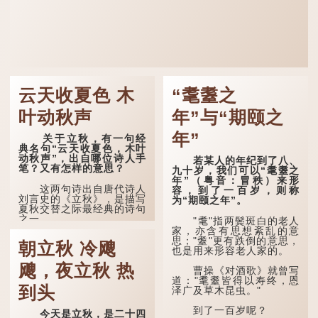
云天收夏色 木
“耄耋之
叶动秋声
年”与“期颐之
年”
关于立秋，有一句经
典名句“云天收夏色，木叶
动秋声”，出自哪位诗人手
若某人的年纪到了八、
笔？又有怎样的意思？
九十岁，我们可以“耄耋之
年”（粤音：冒秩）来形
这两句诗出自唐代诗人
容，到了一百岁，则称
刘言史的《立秋》，是描写
为“期颐之年”。
夏秋交替之际最经典的诗句
之一。
"耄"指两鬓斑白的老人
家，亦含有思想紊乱的意
《立秋》全诗如下：
思；"耋"更有跌倒的意思，
朝立秋 冷飕
也是用来形容老人家的。
兹晨戒流火，商飙早已
飕，夜立秋 热
惊。 云天收夏色，木
曹操《对酒歌》就曾写
叶动秋声。
道："耄耋皆得以寿终，恩
到头
泽广及草木昆虫。"
诗的前两句写的是：这
一天早安，天上的“流
到了一百岁呢？
今天是立秋，是二十四