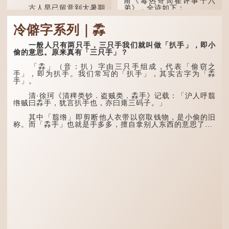
甫《毒热寄简崔评事十六
古人早已留意到大暑期
弟》，全诗如下：
间的气候规律。 《逸周书·
时训解》记载：「大暑之
大暑运金气，荆扬不知
冷僻字系列｜掱
日，腐草化为萤。又五日，
秋。
土润溽暑。又五日，大雨时
行。」意思是说，大暑时节
林下有塌翼，水中无行
一般人只有两只手，三只手我们就叫做「扒手」，即小
萤火虫出生，土地湿热，常
舟。
偷的意思。原来真有「三只手」？
有大雨出现。
五行当中“金”对应秋
「掱」（音：扒）字由三只手组成，代表「偷窃之
这段时期的雨水，对农
季，代表凉爽肃杀之
手」，即为扒手。我们常写的「扒手」，其实古字为「掱
作物尤其重要。三伏天酷热
气。“运”是“运行”，描写大
手」。
难耐，农作物不能缺水。若
暑的酷热阻碍了金气的流
连续几天降雨，泥土得以湿
转。
清·徐珂《清稗类钞．盗贼类．掱手》记载：「沪人呼翦
润；雨过天晴后，烈日高
绺贼曰掱手，犹言扒手也，亦曰瘪三码子。」
照...
“荆扬”指荆州（湖北）
和扬州（江苏），泛指长江
其中「翦绺」即剪断他人衣带以窃取钱物，是小偷的旧
中下游地区，“...
称。而「掱手」也就是手多多，擅自拿别人东西的意思了...