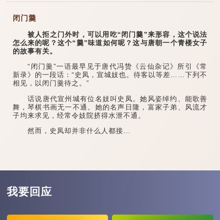
闭门羹
被人拒之门外时，可以用吃“闭门羹”来形容，这个说法
怎么来的呢？这个“羹”味道如何呢？这与唐朝一个青楼女子
的故事有关。
“闭门羹”一语最早见于唐代冯贽《云仙杂记》所引《常
新录》的一段话：“史凤，宣城妓也。待客以等差……下列不
相见，以闭门羹待之。”
话说唐代宣州城有位名妓叫史凤。她风姿绰约、能歌善
舞，琴棋书画无一不通。她的名声日隆，富家子弟、风流才
子均来求见，经常令妓院挤得水泄不通。
然而，史凤却并非什么人都接...
我要回应