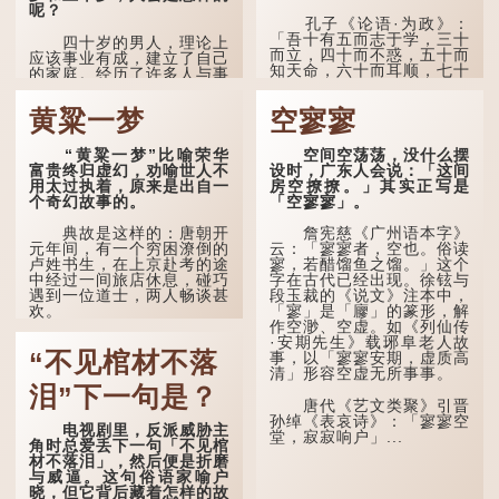
呢？
孔子《论语·为政》：
「吾十有五而志于学，三十
四十岁的男人，理论上
而立，四十而不惑，五十而
应该事业有成，建立了自己
知天命，六十而耳顺，七十
的家庭。经历了许多人与事
而从心所欲，不逾矩。」
之后，对事物有了自己的判
断能力，不会轻易为表象所
黄粱一梦
空寥寥
在古代，男子一般于二
迷惑。
十岁进行冠礼，冠礼完成后
便是成人，但由于未达壮
孔子在《论语·子罕》
“黄粱一梦”比喻荣华
空间空荡荡，没什么摆
年，所以又称「弱冠」。
也说：「知者不惑，仁者不
富贵终归虚幻，劝喻世人不
设时，广东人会说：「这间
《礼记·曲礼》明确记载：
忧，勇者不惧。」「知」与
用太过执着，原来是出自一
房空撩撩。」其实正写是
「人生十年曰幼，学；二十
智慧的「智」相通，四十岁
个奇幻故事的。
「空寥寥」。
曰弱，冠；三十曰壮，有
的男人应已累积足够智慧，
室。」这说明三十岁...
不再对自己的人生感到困
典故是这样的：唐朝开
詹宪慈《广州语本字》
惑、忧虑与恐惧。
元年间，有一个穷困潦倒的
云：「寥寥者，空也。俗读
卢姓书生，在上京赴考的途
寥，若醋馏鱼之馏。」这个
到了五十岁，...
中经过一间旅店休息，碰巧
字在古代已经出现。徐铉与
遇到一位道士，两人畅谈甚
段玉裁的《说文》注本中，
欢。
「寥」是「廫」的篆形，解
作空渺、空虚。如《列仙传
·安期先生》载琊阜老人故
言谈间，卢姓书生感慨
“不见棺材不落
事，以「寥寥安期，虚质高
自己虽贵为读书人，但一直
清」形容空虚无所事事。
未能考取功名，仍然贫困，
感到十分落泊。于是，道士
泪”下一句是？
拿出一个青瓷枕头，让卢姓
唐代《艺文类聚》引晋
书生睡一睡，便能满足他希
孙绰《表哀诗》：「寥寥空
电视剧里，反派威胁主
望得到荣华富贵的愿望。
堂，寂寂响户」...
角时总爱丢下一句「不见棺
材不落泪」，然后便是折磨
这时，...
与威逼。这句俗语家喻户
晓，但它背后藏着怎样的故