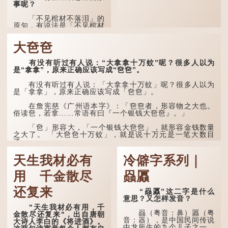
事呢？
「不见棺材不落泪」的
原句，有说法是「不见棺材
不下泪」或「不见亲棺不下
泪」，出自明朝兰陵笑笑生
大夿夿
所著的《金瓶梅词话》第九
十八回。原意是指人未亲眼
见到亲人棺木，便不会真正
有没有听过有人说：“大拿拿十万蚊”呢？很多人以为
感到悲伤；后来引申为比喻
是“拿拿”，原来正确应该写成“夿夿”。
人执迷不悟，不到彻底失
败，便不肯罢休。
有没有听过有人说：「大拿拿十万蚊」呢？很多人以为
是「拿拿」，原来正确应该写成「夿夿」。
许多人对这上半句耳熟
能详，但它其实还有下半句
在詹宪慈《广州语本字》：「夿夿者，形容物之大也。
——「不到黄河心不死」...
俗读夿，若拿……常语有曰『一个银钱大夿夿』。」
「夿」形​​容大，「一个银钱大夿夿」，就形容金钱数量
之大了。 「大夿夿十万蚊」，就是说十万元是一笔大数目
了。...
天生我材必有
冷僻字系列｜
用 千金散尽
赑屭
还复来
“赑屭”这二字是什么
意思？又怎样发音？
"天生我材必有用，千
赑（粤音：鼻）屭（粤
金散尽还复来"，出自唐朝
音：器），是中国民间传说
大诗人李白的《将进酒》。
中龙所生的九个儿子之一，