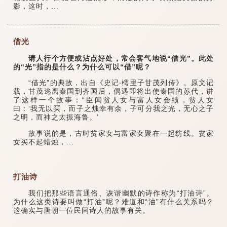
影，这时，...
借光
请人行个方便或沾点好处，常会客气地说“借光”。此处
的“光”指的是什么？为什么可以“借”呢？
“借光”的典故，出自《史记‧樗里子甘茂列传》。原文记
载，甘茂逃离秦国到齐国后，偶遇即将出使秦国的苏代，讲
了这样一个故事：“臣闻贫人女与富人女会绩，贫人女
曰：‘我无以买，而子之烛幸有余，子可分我之光，无心之子
之明，而神之太振海鲁。’
故事说的是，古时贫家女与富家女聚在一起纺线。贫家
女买不起蜡烛，...
打油诗
我们把那些语言通俗、诙谐幽默的诗作称为“打油诗”。
为什么这类诗要叫做“打油”呢？难道和“油”有什么关系吗？
这确实与唐朝一位民间诗人的故事有关。