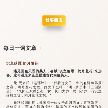
我要回应
每日一词文章
沉鱼落雁 闭月羞花
遇见国色天香的美人，会以“沉鱼落雁，闭月羞花”来形
容。这句话原来正是描述古代四位美人。
元·无名氏《连环计》：“我看这女子，生的有沉鱼落雁
之容，闭月羞花之貌。好女子也呵！”明 ·罗贯中《三国演
义》：“久闻江东乔公有二女，长曰大乔，次曰小乔，有沉鱼
落雁之容，闭月羞花之貌。”
春秋战国时期，越国有一位女子名叫西施，五官端正，
相貌宜人。西施在河边浣纱，清澈的河水映照她美丽的身