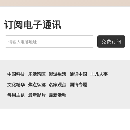
义是透光通明的窗户，跟
「囱」一样都是「窗」的象
形字。甲骨文中又用作地
名，古书中的「黍于囧」表
示在囧地种黍。
订阅电子通讯
这个古字十分少用，直
至21世纪，网络上开始流
行表情符号，这个字也被网
民当做表情符号来用。
免费订阅
囧字的「八」像一对委
屈的八字眉模样，「口」像
惊讶、...
中国科技
乐活湾区
潮游生活
通识中国
非凡人事
文化精华
焦点纵览
名家观点
国情专题
每周主题
最新影片
最新活动