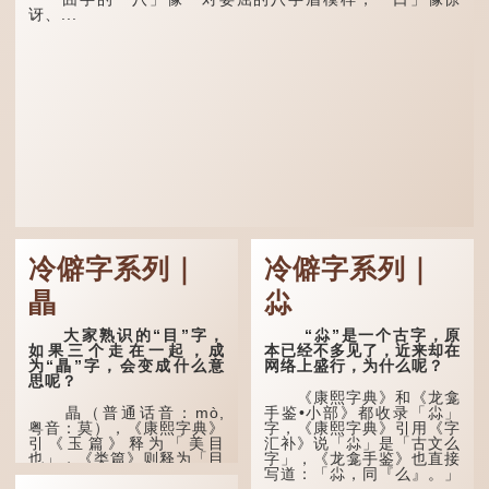
讶、...
冷僻字系列｜
冷僻字系列｜
瞐
尛
大家熟识的“目”字，
“尛”是一个古字，原
如果三个走在一起，成
本已经不多见了，近来却在
为“瞐”字，会变成什么意
网络上盛行，为什么呢？
思呢？
《康熙字典》和《龙龛
瞐（普通话音：mò,
手鉴•小部》都收录「尛」
粤音：莫），《康熙字典》
字，《康熙字典》引用《字
引《玉篇》释为「美目
汇补》说「尛」是「古文么
也」，《类篇》则释为「目
字」，《龙龛手鉴》也直接
深也」，即美丽的眼睛、目
写道：「尛，同『么』。」
光深邃的意思。