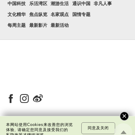
中国科技
乐活湾区
潮游生活
通识中国
非凡人事
文化精华
焦点纵览
名家观点
国情专题
每周主题
最新影片
最新活动
本网站使用Cookies来改善您的浏览
关于我们
版权告示
私隐政策声明
免责声明
同意及关闭
体验, 请确定您同意及接受我们的
私隐政策
才继续浏览。