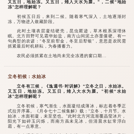
又五日，地始冻。又五日，雉入大水为蜃。”，二候“地始
冻”怎样理解呢？
初候五日后，来到二候。随着寒气深入，土地逐渐封
冻，万物进入敛藏阶段。
此时土壤表层凝结硬壳，昆虫匿迹，草木根系深埋休
眠。北方田野可见霜华如盐，南方山间泥土亦显僵硬。有一
句典型的农谚：“冬至前犁金，冬至后犁银”，意思是农民需
抓紧最后时机耕耘，为春播蓄力。
农民必须抓紧在土地尚未完全冻透的窗口期...
立冬初候：水始冰
立冬有三候，《逸週书·时训解》“立冬之日，水始冰。
又五日，地始冻。又五日，雉入大水为蜃。”初候“水始
冰”怎样理解呢？
立冬初候，寒气渐生，水面凝结成薄冰，标志着冬季正
式拉开序幕。《月令七十二候集解》载：“立冬，十月节。水
始冰，水面初凝，未至坚也。”此时北方河流渐覆晶莹冰片，
阳光下如碎玉闪烁，而南方虽未见冰，但清晨水缸常浮白
霜，有一点寒意。