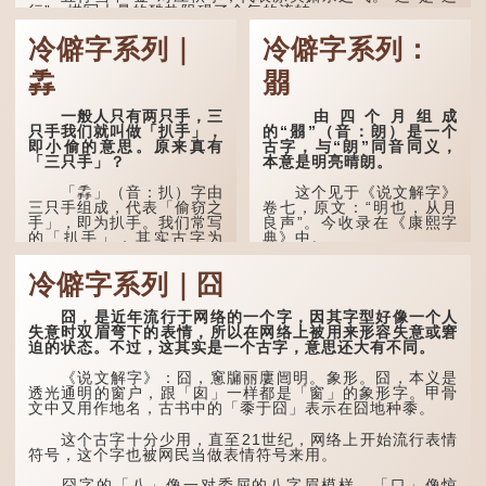
行”，描写大暑的酷热阻碍了金气的流转。
“荆扬”指荆州（湖北）和扬州（江苏），泛指长江中下
冷僻字系列｜
冷僻字系列：
游地区，“...
掱
朤
一般人只有两只手，三
由四个月组成
只手我们就叫做「扒手」，
的“朤”（音：朗）是一个
即小偷的意思。原来真有
古字，与“朗”同音同义，
「三只手」？
本意是明亮晴朗。
「掱」（音：扒）字由
这个见于《说文解字》
三只手组成，代表「偷窃之
卷七，原文：“明也，从月
手」，即为扒手。我们常写
良声”。今收录在《康熙字
的「扒手」，其实古字为
典》中。
「掱手」。
这个字，用法颇多。
冷僻字系列｜囧
清·徐珂《清稗类钞．
盗贼类．掱手》记载：「沪
“朤朤干坤，舍我其
人呼翦绺贼曰掱手，犹言扒
谁。”干坤是《周易》中的
囧，是近年流行于网络的一个字，因其字型好像一个人
手也，亦曰瘪三码子。」
两个卦名，这里指天地、宇
失意时双眉弯下的表情，所以在网络上被用来形容失意或窘
宙等，形容政治清明，天下
迫的状态。不过，这其实是一个古字，意思还大有不同。
其中「翦绺」即剪断他
太平！
人衣带以窃取钱物，是小偷
《说文解字》：囧，窻牖丽廔闿明。象形。囧，本义是
的旧称。而「掱手」也就是
“天空朤朤，任鸟儿高
透光通明的窗户，跟「囱」一样都是「窗」的象形字。甲骨
手多多，擅自拿别人东西的
飞。”也是指天清气明，鸟
文中又用作地名，古书中的「黍于囧」表示在囧地种黍。
意思了...
儿可高飞。
这个古字十分少用，直至21世纪，网络上开始流行表情
“朤朤脆脆”就是形容办
符号，这个字也被网民当做表情符号来用。
事爽快干脆。我...
囧字的「八」像一对委屈的八字眉模样，「口」像惊