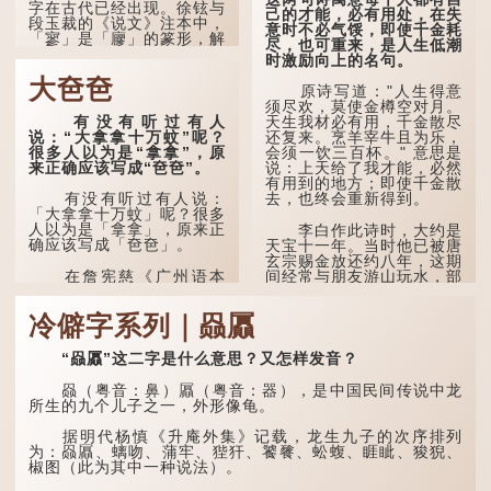
字在古代已经出现。徐铉与
己的才能，必有用处，在失
段玉裁的《说文》注本中，
意时不必气馁，即使千金耗
「寥」是「廫」的篆形，解
尽，也可重来，是人生低潮
作空渺、空虚。如《列仙传
时激励向上的名句。
·安期先生》载琊阜老人故
大夿夿
事，以「寥寥安期，虚质高
原诗写道："人生得意
清」形容空虚无所事事。
须尽欢，莫使金樽空对月。
有没有听过有人
天生我材必有用，千金散尽
唐代《艺文类聚》引晋
说：“大拿拿十万蚊”呢？
还复来。烹羊宰牛且为乐，
孙绰《表哀诗》：「寥寥空
很多人以为是“拿拿”，原
会须一饮三百杯。" 意思是
堂，寂寂响户」...
来正确应该写成“夿夿”。
说：上天给了我才能，必然
有用到的地方；即使千金散
去，也终会重新得到。
有没有听过有人说：
「大拿拿十万蚊」呢？很多
人以为是「拿拿」，原来正
李白作此诗时，大约是
确应该写成「夿夿」。
天宝十一年。当时他已被唐
玄宗赐金放还约八年，这期
间经常与朋友游山玩水，部
在詹宪慈《广州语本
分诗作显露出怀...
字》：「夿夿者，形容物之
大也。俗读夿，若拿……常
冷僻字系列｜赑屭
语有曰『一个银钱大夿
夿』。」
“赑屭”这二字是什么意思？又怎样发音？
「夿」形​​容大，「一个
银钱大夿夿」，就形容金钱
赑（粤音：鼻）屭（粤音：器），是中国民间传说中龙
数量之大了。 「大夿夿十
所生的九个儿子之一，外形像龟。
万蚊」，就是说十万元是一
笔大数目了。...
据明代杨慎《升庵外集》记载，龙生九子的次序排列
为：赑屭、螭吻、蒲牢、狴犴、饕餮、蚣蝮、睚眦、狻猊、
椒图（此为其中一种说法）。