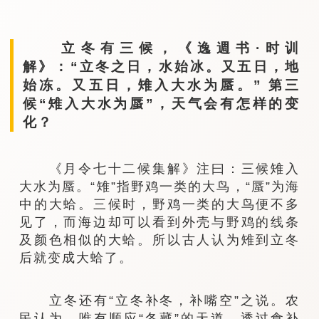
立冬有三候，《逸週书·时训
解》：“立冬之日，水始冰。又五日，地
始冻。又五日，雉入大水为蜃。” 第三
候“雉入大水为蜃”，天气会有怎样的变
化？
《月令七十二候集解》注曰：三候雉入
大水为蜃。“雉”指野鸡一类的大鸟，“蜃”为海
中的大蛤。三候时，野鸡一类的大鸟便不多
见了，而海边却可以看到外壳与野鸡的线条
及颜色相似的大蛤。所以古人认为雉到立冬
后就变成大蛤了。
立冬还有“立冬补冬，补嘴空”之说。农
民认为，唯有顺应“冬藏”的天道，透过食补