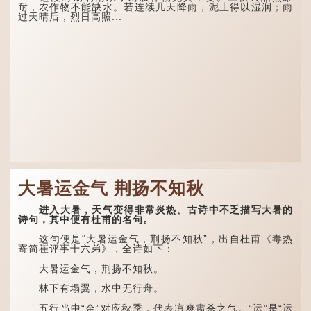
耐，农作物不能缺水。若连续几天降雨，泥土得以湿润；雨
过天晴后，烈日高照...
大暑运金气 荆扬不知秋
进入大暑，天气变得非常炎热。古诗中不乏描写大暑的
诗句，其中便有杜甫的名句。
这句便是“大暑运金气，荆扬不知秋”，出自杜甫《毒热
寄简崔评事十六弟》，全诗如下：
大暑运金气，荆扬不知秋。
林下有塌翼，水中无行舟。
五行当中“金”对应秋季，代表凉爽肃杀之气。“运”是“运