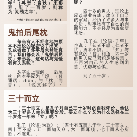
呢？
年”（粤音：冒秩）来形
容，到了一百岁，则称
四十岁的男人，理论上
为“期颐之年”。
应该事业有成，建立了自己
的家庭。经历了许多人与事
"耄"指两鬓斑白的老人
之后，对事物有了自己的判
家，亦含有思想紊乱的意
断能力，不会轻易为表象所
思；"耋"更有跌倒的意思，
鬼拍后尾枕
迷惑。
也是用来形容老人家的。
孔子在《论语·子罕》
每当有人不经意地把原
曹操《对酒歌》就曾写
也说：「知者不惑，仁者不
本不应说的秘密说了出来，
道："耄耋皆得以寿终，恩
忧，勇者不惧。」「知」与
又或者做了坏事后忽然吐真
泽广及草木昆虫。"
智慧的「智」相通，四十岁
言，我们都会以「鬼拍后尾
的男人应已累积足够智慧，
枕」来形容。这句话与鬼怪
到了一百岁呢？
不再对自己的人生感到困
有何关系呢？
惑、忧虑与恐惧。
那么就可以称为"期
从字面上理解，「后尾
颐"。 《礼记.曲礼
到了五十岁，...
枕」的本字应为「䪴」（普
上》："百年曰期颐。"郑玄
通话：zhěn，与「枕」同
注："期，犹要也；颐，养
音）。 《说文解字》：
也。不知衣服食味，孝子要
「䪴，项枕也。」意思是头
尽养...
后部与枕头接触的地方。
三十而立
民间流传有一种说法，
人会将一些不欲为人所知的
「三十而立」是孔子对自己三十岁时的自我评价。他认
记忆藏于颈后之处。如果忽
为三十岁是人生的重要阶段。要立什么？又为什么选择在三
然吐真言，就好像被不明东
十岁这一年来「立」呢？
西（如鬼魂）在后脑拍了一
下，藏在脑中的秘密便脱口
孔子《论语·为政》：「吾十有五而志于学，三十而立，
而出。
四十而不惑，五十而知天命，六十而耳顺，七十而从心所
欲，不逾矩。」
因此...