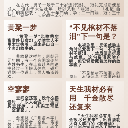
在古代，男子一般于二十岁进行冠礼，冠礼完成后便是
成人，但由于未达壮年，所以又称「弱冠」。 《礼记·曲
礼》明确记载：「人生十年曰幼，学；二十曰弱，冠；三十
曰壮，有室。」这说明三十岁...
黄粱一梦
“不见棺材不落
泪”下一句是？
“黄粱一梦”比喻荣华
富贵终归虚幻，劝喻世人不
用太过执着，原来是出自一
电视剧里，反派威胁主
个奇幻故事的。
角时总爱丢下一句「不见棺
材不落泪」，然后便是折磨
典故是这样的：唐朝开
与威逼。这句俗语家喻户
元年间，有一个穷困潦倒的
晓，但它背后藏着怎样的故
卢姓书生，在上京赴考的途
事呢？
中经过一间旅店休息，碰巧
遇到一位道士，两人畅谈甚
「不见棺材不落泪」的
欢。
原句，有说法是「不见棺材
不下泪」或「不见亲棺不下
言谈间，卢姓书生感慨
泪」，出自明朝兰陵笑笑生
空寥寥
天生我材必有
自己虽贵为读书人，但一直
所著的《金瓶梅词话》第九
未能考取功名，仍然贫困，
十八回。原意是指人未亲眼
感到十分落泊。于是，道士
用 千金散尽
见到亲人棺木，便不会真正
空间空荡荡，没什么摆
拿出一个青瓷枕头，让卢姓
感到悲伤；后来引申为比喻
设时，广东人会说：「这间
书生睡一睡，便能满足他希
人执迷不悟，不到彻底失
还复来
房空撩撩。」其实正写是
望得到荣华富贵的愿望。
败，便不肯罢休。
「空寥寥」。
"天生我材必有用，千
这时，...
许多人对这上半句耳熟
詹宪慈《广州语本字》
金散尽还复来"，出自唐朝
能详，但它其实还有下半句
云：「寥寥者，空也。俗读
大诗人李白的《将进酒》。
——「不到黄河心不死」...
寥，若醋馏鱼之馏。」这个
这两句诗寓意每个人都有自