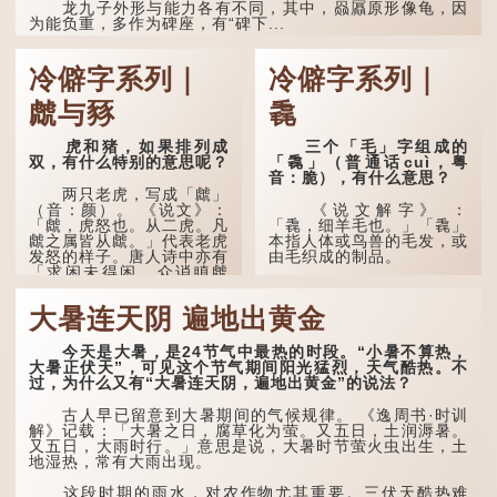
龙九子外形与能力各有不同，其中，赑屭原形像龟，因
为能负重，多作为碑座，有“碑下...
冷僻字系列｜
冷僻字系列｜
虤与豩
毳
虎和猪，如果排列成
三个「毛」字组成的
双，有什么特别的意思呢？
「毳」（普通话cuì，粤
音：脆），有什么意思？
两只老虎，写成「虤」
（音：颜）。 《说文》：
《说文解字》 ：
「虤，虎怒也。从二虎。凡
「毳，细羊毛也。」「毳」
虤之属皆从虤。」代表老虎
本指人体或鸟兽的毛发，或
发怒的样子。唐人诗中亦有
由毛织成的制品。
「求闲未得闲，众诮瞋虤
虤」之句，意思是众人的讥
人体表面，例如手臂等
讽让人怒目而视。
部位生长的细毛，也叫
大暑连天阴 遍地出黄金
「毳」，又叫「寒毛」、
两只猪，则为「豩」
「汗毛」。
（音：宾）。甲骨文从二
今天是大暑，是24节气中最热的时段。“小暑不算热，
「豕」，象猪相追逐的样
医学上，「毳毛」是一
大暑正伏天”，可见这个节气期间阳光猛烈，天气酷热。不
子。 《同文备考》另有一
个专有名词。它指人类在儿
过，为什么又有“大暑连天阴，遍地出黄金”的说法？
说「豩，豕乱群。」意指一
童时期长出的一种细小、不
群乱...
易注意到却又几乎遍布全身
古人早已留意到大暑期间的气候规律。 《逸周书·时训
的毛发。毳毛的密度因人而
解》记载：「大暑之日，腐草化为萤。又五日，土润溽暑。
异，其长度则通常不会...
又五日，大雨时行。」意思是说，大暑时节萤火虫出生，土
地湿热，常有大雨出现。
这段时期的雨水，对农作物尤其重要。三伏天酷热难