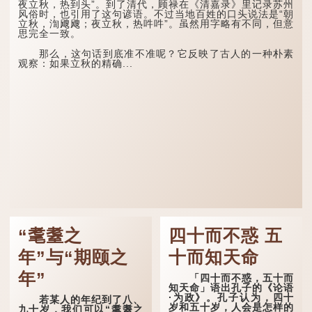
夜立秋，热到头”。到了清代，顾禄在《清嘉录》里记录苏州
风俗时，也引用了这句谚语。不过当地百姓的口头说法是“朝
立秋，渹飕飕；夜立秋，热吽吽”。虽然用字略有不同，但意
思完全一致。
那么，这句话到底准不准呢？它反映了古人的一种朴素
观察：如果立秋的精确...
“耄耋之
四十而不惑 五
年”与“期颐之
十而知天命
年”
「四十而不惑，五十而
知天命」语出孔子的《论语
·为政》。孔子认为，四十
若某人的年纪到了八、
岁和五十岁，人会是怎样的
九十岁，我们可以“耄耋之