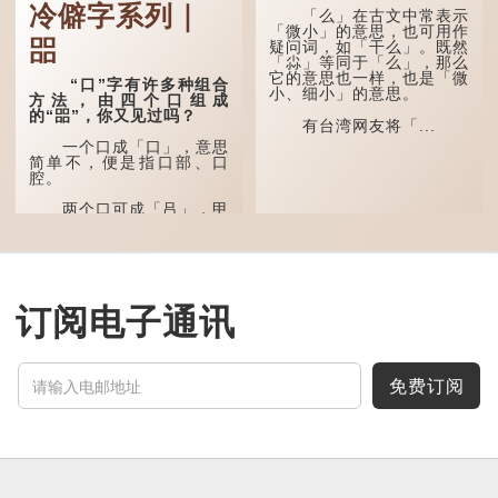
冷僻字系列｜
「么」在古文中常表示
多年前，苹果手机推出
「微小」的意思，也可用作
㗊
iPhone12时，曾宣传它的
疑问词，如「干么」。既然
镜头有专业的计算摄影功
「尛」等同于「么」，那么
能，便用上「瞐」这个字，
它的意思也一样，也是「微
“口”字有许多种组合
表达iPhone12有由8位提
小、细小」的意思。
方法，由四个口组成
升至10位HDR视频拍摄功
的“㗊”，你又见过吗？
能，能自动进...
有台湾网友将「...
一个口成「口」，意思
简单不，便是指口部、口
腔。
两个口可成「吕」，甲
骨文字形，象脊骨形，本义
是指脊椎骨，中间有一条竖
线把脊椎段串联起来。现代
通用为姓氏。两个口也可以
写成「吅」（音：喧），古
同「喧」，大声呼叫的意
订阅电子通讯
思。
三个口为「品」，这个
字用法最为普遍。始见于商
代甲骨文，古字形从三口，
免费订阅
表示众多...