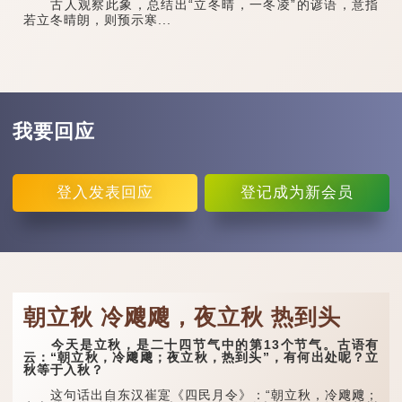
古人观察此象，总结出“立冬晴，一冬凌”的谚语，意指
若立冬晴朗，则预示寒...
我要回应
登入
发表回应
登记
成为新会员
朝立秋 冷飕飕，夜立秋 热到头
今天是立秋，是二十四节气中的第13个节气。古语有
云：“朝立秋，冷飕飕；夜立秋，热到头”，有何出处呢？立
秋等于入秋？
这句话出自东汉崔寔《四民月令》：“朝立秋，冷飕飕；