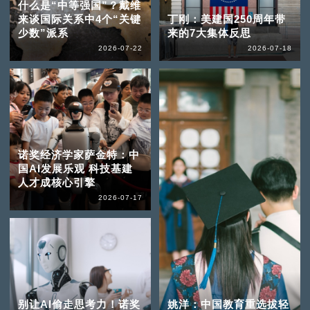
什么是“中等强国”？戴维
来谈国际关系中4个“关键
丁刚：美建国250周年带
少数”派系
来的7大集体反思
2026-07-22
2026-07-18
诺奖经济学家萨金特：中
国AI发展乐观 科技基建
人才成核心引擎
2026-07-17
别让AI偷走思考力！诺奖
姚洋：中国教育重选拔轻