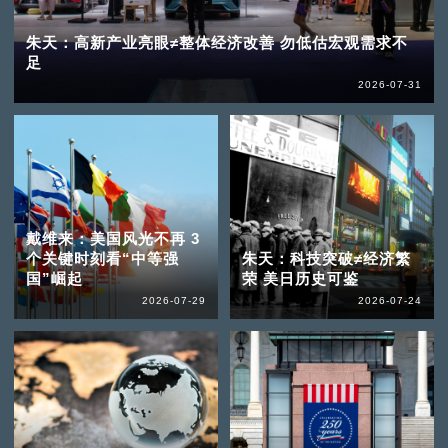
朱天：高新产业亮眼≠整体经济改善 勿低估宏观需求不
足
2026-07-31
戴维来：美国风光不再 3
个关键时刻看“中等强
朱天：科技突破≠经济繁
国”崛起
荣 美日历史可鉴
2026-07-29
2026-07-24