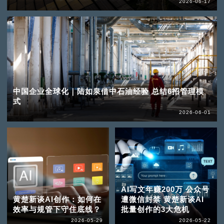
2026-06-17
中国企业全球化｜陆如泉借中石油经验 总结6招管理模
式
2026-06-01
AI写文年赚200万 公众号
黄楚新谈AI创作：如何在
遭微信封禁 黄楚新谈AI
效率与规管下守住底线？
批量创作的3大危机
2026-05-29
2026-05-22