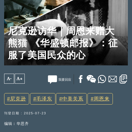
尼克逊访华｜周恩来赠大
熊猫 《华盛顿邮报》：征
服了美国民众的心
A-
A+
我要回应
尼克逊
毛泽东
中美关系
周恩来
刊登日期 : 2025-07-23
编辑︰华思齐