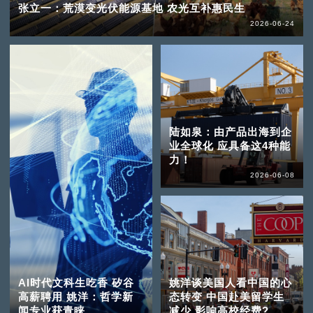
张立一：荒漠变光伏能源基地 农光互补惠民生
2026-06-24
陆如泉：由产品出海到企
业全球化 应具备这4种能
力！
2026-06-08
AI时代文科生吃香 矽谷
姚洋谈美国人看中国的心
高薪聘用 姚洋：哲学新
态转变 中国赴美留学生
闻专业获青睐
减少 影响高校经费?