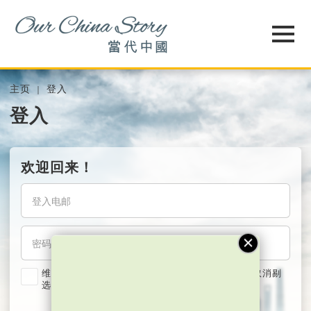
主页
登入
登入
欢迎回来！
维持我的登入状态两星期 (若使用共用电脑，紧记取消剔
选)