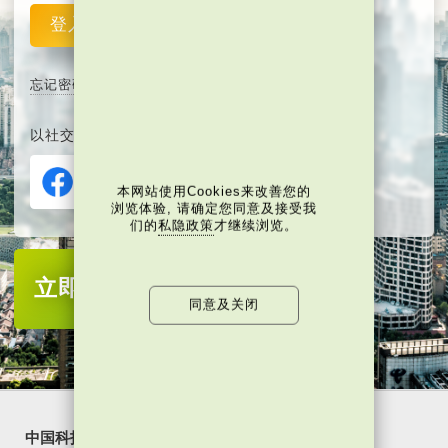
登入
重设
忘记密码
以社交媒体平台注册或登入∶
本网站使用Cookies来改善您的
浏览体验, 请确定您同意及接受我
们的
私隐政策
才继续浏览。
立即注册
成为当代中国会员
同意及关闭
中国科技
乐活湾区
潮游生活
通识中国
非凡人事