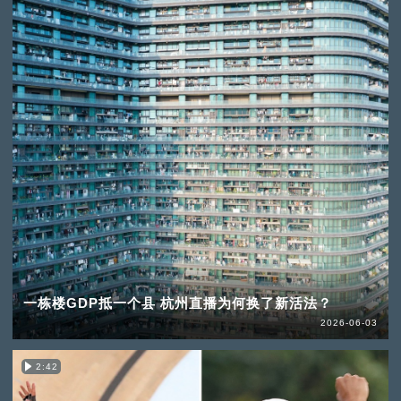
一栋楼GDP抵一个县 杭州直播为何换了新活法？
2026-06-03
2:42