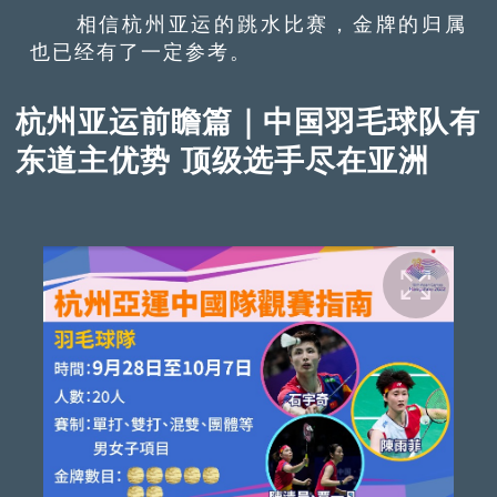
相信杭州亚运的跳水比赛，金牌的归属
也已经有了一定参考。
杭州亚运前瞻篇｜中国羽毛球队有
东道主优势 顶级选手尽在亚洲