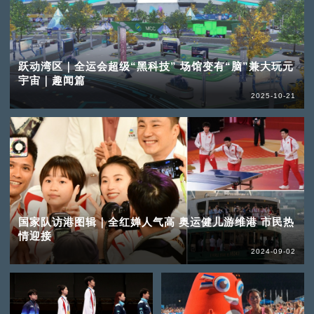
跃动湾区｜全运会超级“黑科技” 场馆变有“脑”兼大玩元
宇宙｜趣闻篇
2025-10-21
国家队访港图辑｜全红婵人气高 奥运健儿游维港 市民热
情迎接
2024-09-02