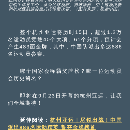
杭州亚运即将开幕，图为杭州亚运首批启用的改扩建亚运场
馆临平体育中心，承办足球预赛、排球预赛、空手道预决赛
和杭州亚残运会坐式排球预决赛。（图片来源：视觉中国）
整个杭州亚运将历时15日，超过1.2万
名运动员竞逐40个大项、61个分项，预计会
产生483面金牌，其中，中国队派出多达886
名运动员参赛。
哪个国家会称霸奖牌榜？哪一位运动员
会历史留名？
即将在9月23日开幕的杭州亚运，让我
们全城期待！
延伸阅读：
杭州亚运｜尽锐出战！中国
派出886名运动精英 誓夺金牌榜首