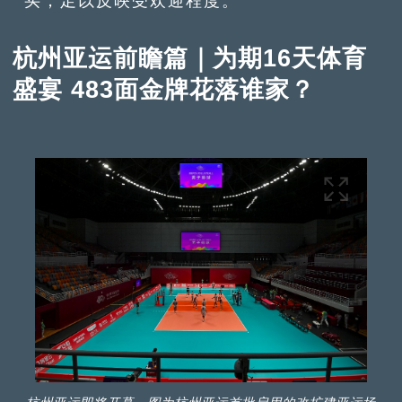
买，足以反映受欢迎程度。
杭州亚运前瞻篇｜为期16天体育
盛宴 483面金牌花落谁家？