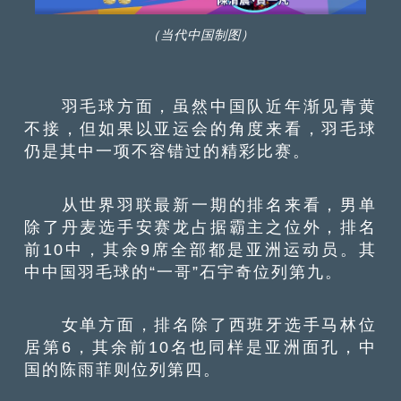
（当代中国制图）
羽毛球方面，虽然中国队近年渐见青黄
不接，但如果以亚运会的角度来看，羽毛球
仍是其中一项不容错过的精彩比赛。
从世界羽联最新一期的排名来看，男单
除了丹麦选手安赛龙占据霸主之位外，排名
前10中，其余9席全部都是亚洲运动员。其
中中国羽毛球的“一哥”石宇奇位列第九。
女单方面，排名除了西班牙选手马林位
居第6，其余前10名也同样是亚洲面孔，中
国的陈雨菲则位列第四。