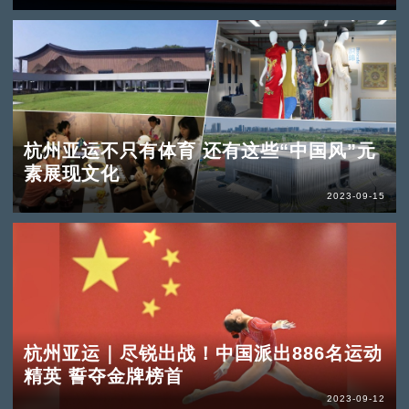
杭州亚运不只有体育 还有这些“中国风”元
素展现文化
2023-09-15
杭州亚运｜尽锐出战！中国派出886名运动
精英 誓夺金牌榜首
2023-09-12