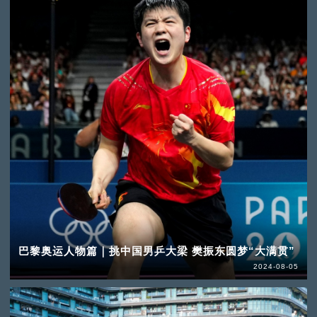
巴黎奥运人物篇｜挑中国男乒大梁 樊振东圆梦“大满贯”
2024-08-05