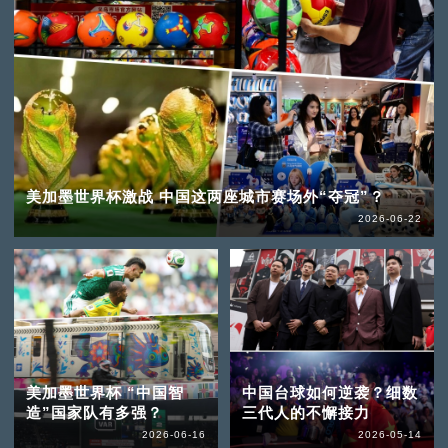
美加墨世界杯激战 中国这两座城市赛场外“夺冠”？
2026-06-22
美加墨世界杯 “中国智
中国台球如何逆袭？细数
造”国家队有多强？
三代人的不懈接力
2026-06-16
2026-05-14