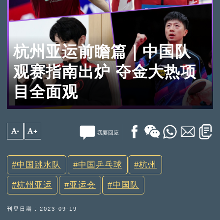
杭州亚运前瞻篇｜中国队
观赛指南出炉 夺金大热项
目全面观
A-
A+
我要回应
中国跳水队
中国乒乓球
杭州
杭州亚运
亚运会
中国队
刊登日期 : 2023-09-19