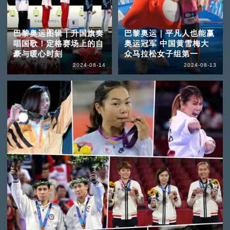
巴黎奥运图辑｜升国旗奏
巴黎奥运｜平凡人也能赢
唱国歌！定格赛场上的自
奥运冠军 中国黄雪梅大
豪与暖心时刻
众马拉松女子组第一
2024-08-14
2024-08-13