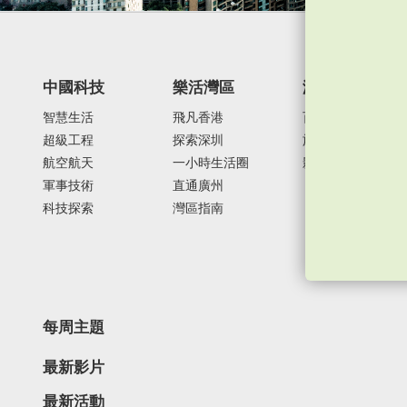
中國科技
樂活灣區
潮遊生活
智慧生活
飛凡香港
百味中國
超級工程
探索深圳
旅遊風物
航空航天
一小時生活圈
影視時尚
軍事技術
直通廣州
科技探索
灣區指南
每周主題
最新影片
最新活動