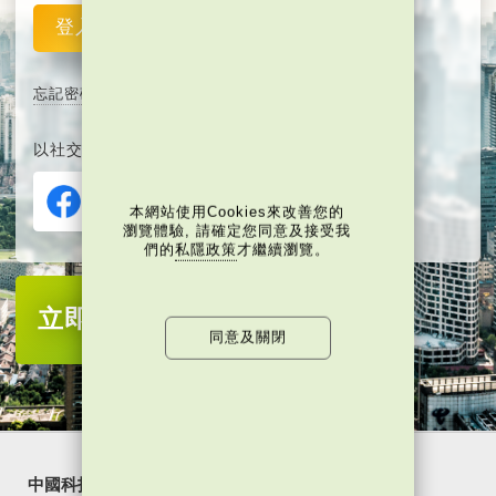
登入
重設
忘記密碼
以社交媒體平台註冊或登入︰
本網站使用Cookies來改善您的
瀏覽體驗, 請確定您同意及接受我
們的
私隱政策
才繼續瀏覽。
立即註冊
成為當代中國會員
同意及關閉
中國科技
樂活灣區
潮遊生活
通識中國
非凡人事