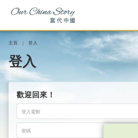
主頁
登入
登入
歡迎回來！