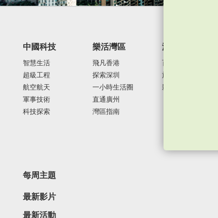
中國科技
樂活灣區
潮遊生活
智慧生活
飛凡香港
百味中國
超級工程
探索深圳
旅遊風物
航空航天
一小時生活圈
影視時尚
軍事技術
直通廣州
科技探索
灣區指南
每周主題
最新影片
最新活動