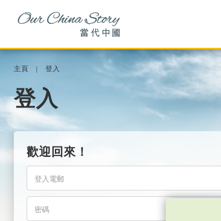
主頁
登入
登入
歡迎回來！