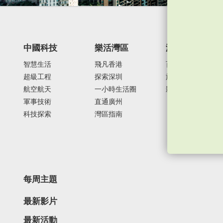
中國科技
樂活灣區
潮遊生活
智慧生活
飛凡香港
百味中國
超級工程
探索深圳
旅遊風物
航空航天
一小時生活圈
影視時尚
軍事技術
直通廣州
科技探索
灣區指南
每周主題
最新影片
最新活動