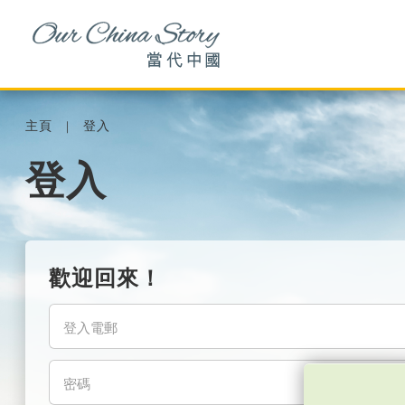
主頁
登入
登入
歡迎回來！