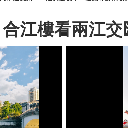
 合江樓看兩江交