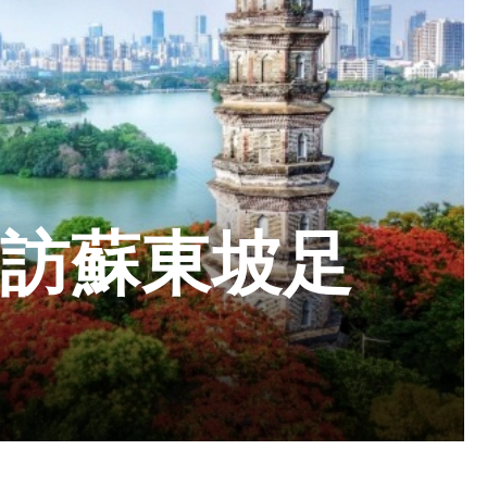
尋訪蘇東坡足