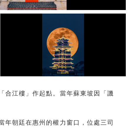
「合江樓」作起點。當年蘇東坡因「譏
當年朝廷在惠州的權力窗口，位處三司