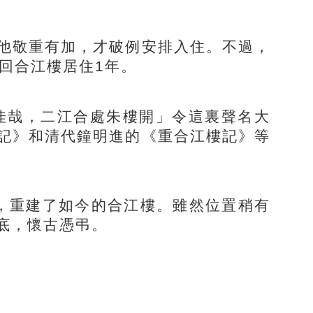
他敬重有加，才破例安排入住。不過，
回合江樓居住1年。
哉，二江合處朱樓開」令這裏聲名大
記》和清代鐘明進的《重合江樓記》等
，重建了如今的合江樓。雖然位置稍有
底，懷古憑弔。