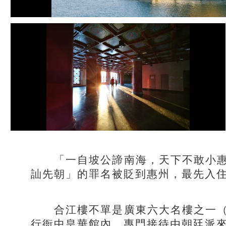
「一自坡公諦南海，天下不敢小惠州
訕先朝」的罪名被貶到惠州，最先入
合江樓不單是廣東六大名樓之一（與
行衙中皇華館內，專門接待由朝廷派