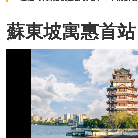
蘇東坡寓惠首站