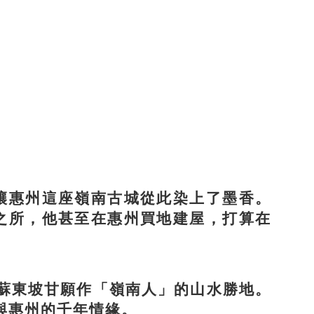
惠州這座嶺南古城從此染上了墨香。
之所，他甚至在惠州買地建屋，打算在
蘇東坡甘願作「嶺南人」的山水勝地。
與惠州的千年情緣。