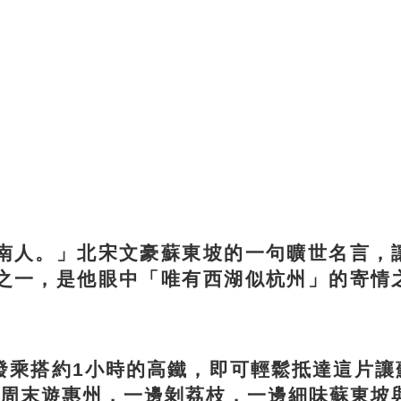
人。」北宋文豪蘇東坡的一句曠世名言，讓
之一，是他眼中「唯有西湖似杭州」的寄情
搭約1小時的高鐵，即可輕鬆抵達這片讓
個周末遊惠州，一邊剝荔枝，一邊細味蘇東坡