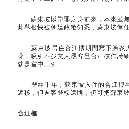
蘇東坡以帶罪之身前來，本來並無資
此舉很快被朝廷政敵知悉，蘇東坡僅住
蘇東坡居住合江樓期間寫下膾炙人
噪，吸引不少文人墨客登合江樓作詩
就是當中二例。
歷經千年，蘇東坡入住的合江樓早已
遷移，但遊客登樓遠眺，仍可把蘇東
合江樓