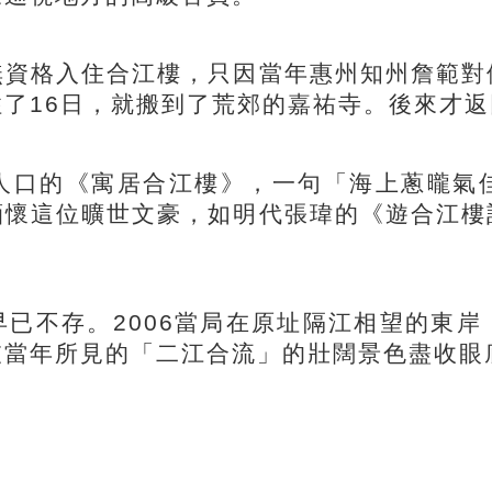
格入住合江樓，只因當年惠州知州詹範對
了16日，就搬到了荒郊的嘉祐寺。後來才返
口的《寓居合江樓》，一句「海上蔥曨氣佳
緬懷這位曠世文豪，如明代張瑋的《遊合江樓
不存。2006當局在原址隔江相望的東岸
坡當年所見的「二江合流」的壯闊景色盡收眼