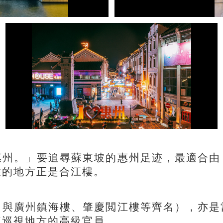
。」要追尋蘇東坡的惠州足迹，最適合由
住的地方正是合江樓。
廣州鎮海樓、肇慶閲江樓等齊名），亦是
來巡視地方的高級官員。