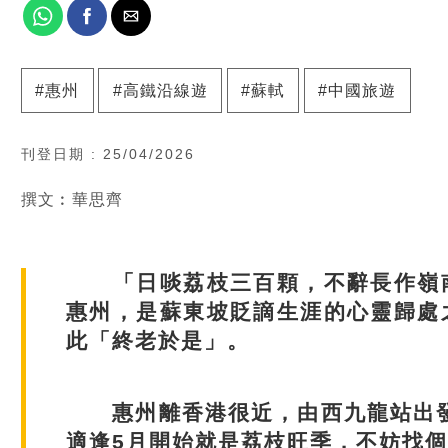
惠州
高鐵沿線遊
蘇軾
中國旅遊
刊登日期 : 25/04/2026
撰文︰華思齊
「日啖荔枝三百顆，不辭長作嶺南
惠州，是蘇東坡貶謫生涯的心靈歸處
此「終老於是」。
惠州離香港很近，由西九龍站出發乘
適逢5月開始就是荔枝旺季，不妨找