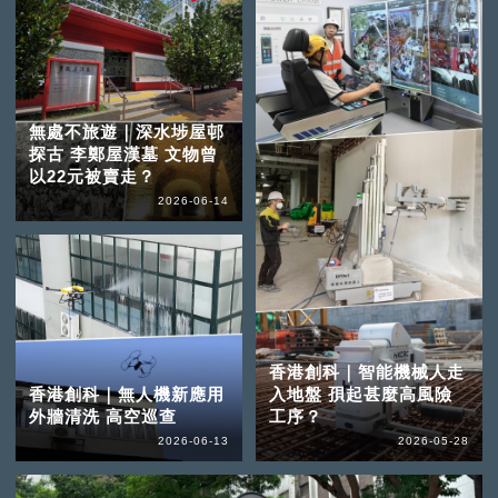
無處不旅遊｜深水埗屋邨
探古 李鄭屋漢墓 文物曾
以22元被賣走？
2026-06-14
香港創科｜智能機械人走
香港創科｜無人機新應用
入地盤 孭起甚麼高風險
外牆清洗 高空巡查
工序？
2026-06-13
2026-05-28