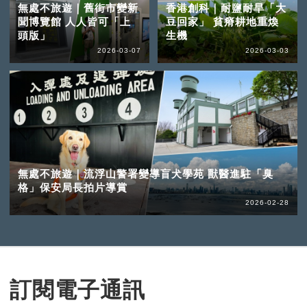
無處不旅遊｜舊街市變新
香港創科｜耐鹽耐旱「大
聞博覽館 人人皆可「上
豆回家」 貧瘠耕地重煥
頭版」
生機
2026-03-07
2026-03-03
無處不旅遊｜流浮山警署變導盲犬學苑 獸醫進駐「臭
格」保安局長拍片導賞
2026-02-28
訂閱電子通訊