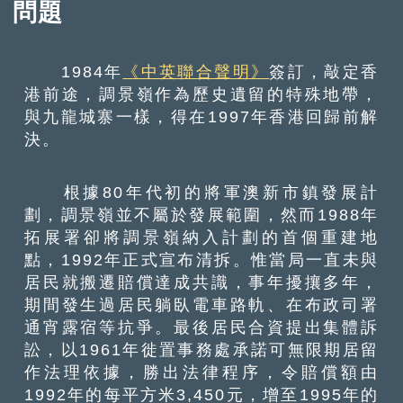
問題
1984年
《中英聯合聲明》
簽訂，敲定香
港前途，調景嶺作為歷史遺留的特殊地帶，
與九龍城寨一樣，得在1997年香港回歸前解
決。
根據80年代初的將軍澳新市鎮發展計
劃，調景嶺並不屬於發展範圍，然而1988年
拓展署卻將調景嶺納入計劃的首個重建地
點，1992年正式宣布清拆。惟當局一直未與
居民就搬遷賠償達成共識，事年擾攘多年，
期間發生過居民躺臥電車路軌、在布政司署
通宵露宿等抗爭。最後居民合資提出集體訴
訟，以1961年徙置事務處承諾可無限期居留
作法理依據，勝出法律程序，令賠償額由
1992年的每平方米3,450元，增至1995年的