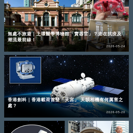
無處不旅遊｜上環醫學博物館「賣器官」？走在抗疫及
潮流最前線！
2026-05-24
香港創科｜香港載荷首登「天宮」 天韻相機有何厲害之
處？
2026-05-20