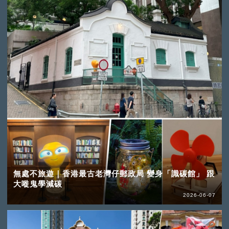
無處不旅遊｜香港最古老灣仔郵政局 變身「識碳館」 跟
大嘥鬼學減碳
2026-06-07