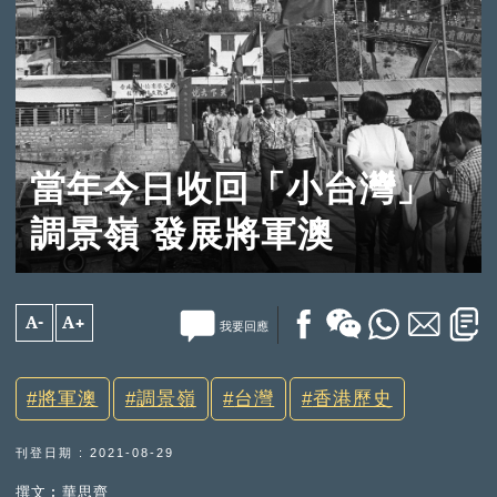
當年今日收回「小台灣」
調景嶺 發展將軍澳
A-
A+
我要回應
將軍澳
調景嶺
台灣
香港歷史
刊登日期 : 2021-08-29
撰文︰華思齊