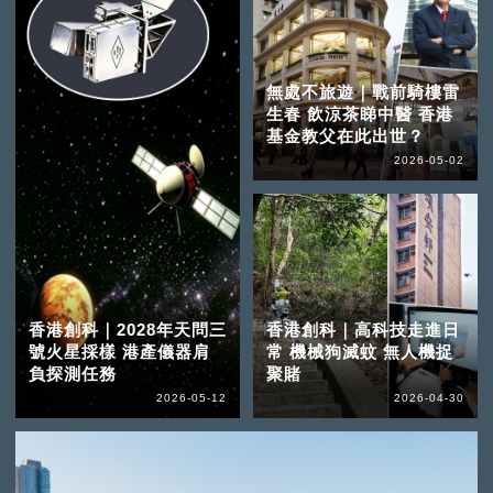
無處不旅遊｜戰前騎樓雷
生春 飲涼茶睇中醫 香港
基金教父在此出世？
2026-05-02
香港創科｜2028年天問三
香港創科｜高科技走進日
號火星採樣 港產儀器肩
常 機械狗滅蚊 無人機捉
負探測任務
聚賭
2026-05-12
2026-04-30