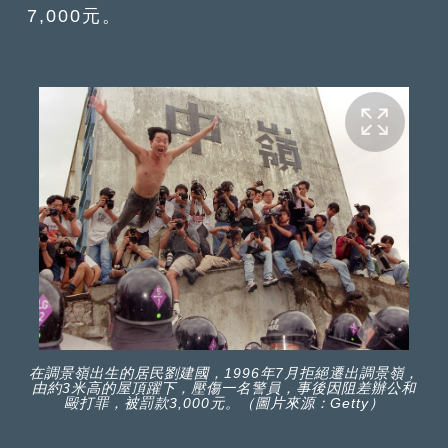
7,000元。
在調景嶺出生的居民劉建國，1996年7月拒絕遷出調景嶺，
由約3米高的屋頂躍下，壓傷一名警員，事後因阻差辦公和
毆打罪，被罰款3,000元。（圖片來源：Getty）