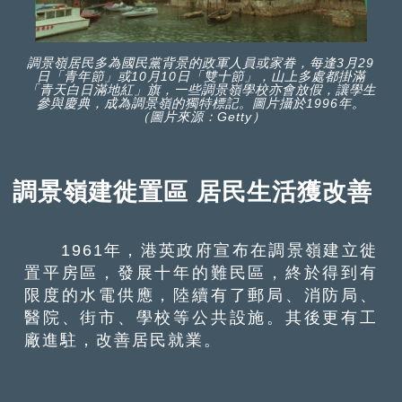
調景嶺居民多為國民黨背景的政軍人員或家眷，每逢3月29
日「青年節」或10月10日「雙十節」，山上多處都掛滿
「青天白日滿地紅」旗，一些調景嶺學校亦會放假，讓學生
參與慶典，成為調景嶺的獨特標記。圖片攝於1996年。
（圖片來源：Getty）
調景嶺建徙置區 居民生活獲改善
1961年，港英政府宣布在調景嶺建立徙
置平房區，發展十年的難民區，終於得到有
限度的水電供應，陸續有了郵局、消防局、
醫院、街市、學校等公共設施。其後更有工
廠進駐，改善居民就業。