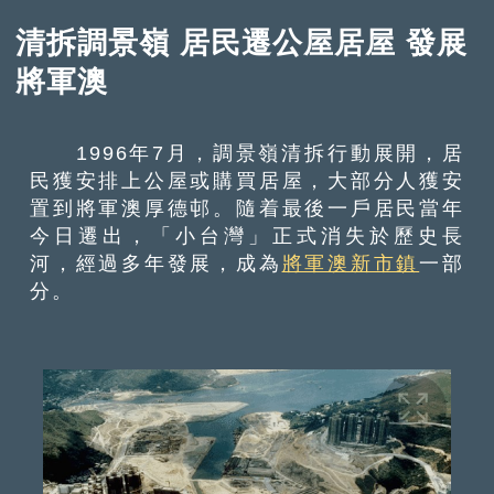
清拆調景嶺 居民遷公屋居屋 發展
將軍澳
1996年7月，調景嶺清拆行動展開，居
民獲安排上公屋或購買居屋，大部分人獲安
置到將軍澳厚德邨。隨着最後一戶居民當年
今日遷出，「小台灣」正式消失於歷史長
河，經過多年發展，成為
將軍澳新市鎮
一部
分。