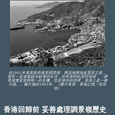
在1961年港英政府接管調景嶺、將該地變為徙置區之前，
居民一直過着缺水缺電的生活，但有當時的居民憶述：「調
景嶺實是當時唯一的生機，也是僅存的抉擇，算得上是一種
大福。」圖片攝於1963年。（圖片來源：香港記憶／高添
強）
香港回歸前 妥善處理調景嶺歷史