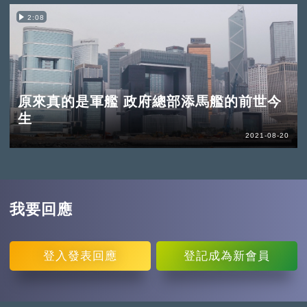
2:08
原來真的是軍艦 政府總部添馬艦的前世今
生
2021-08-20
我要回應
登入
發表回應
登記
成為新會員