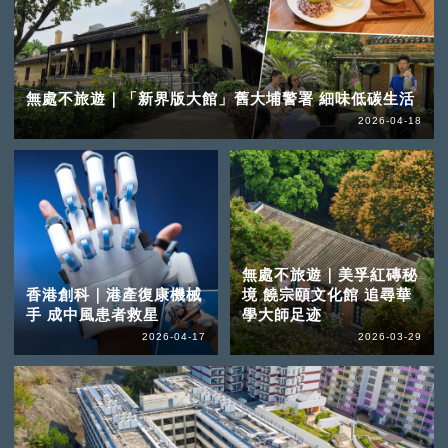
無處不旅遊｜「新界版大館」舊大埔警署 細味低碳生活
2026-04-18
無處不旅遊｜美孚紅磚秘
香港創科｜港產復康機械
境 饒宗頤文化館 追尋華
手 成中風患者救星
學大師足迹
2026-04-17
2026-03-29