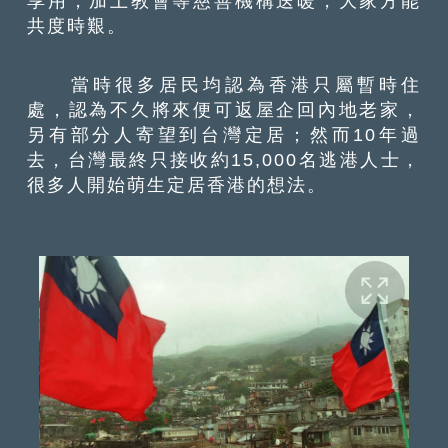
享用，加上教會等慈善機構送暖，大家方能
共度時艱。
當時很多居民均認為香港只屬暫時住
處，認為不久將來便可返屋企回內地老家，
另有部分人寄望到台灣定居；然而10年過
去，台灣最終只接收約15,000名逃港人士，
很多人開始萌生定居香港的想法。