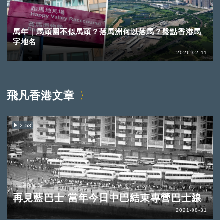
馬年｜馬頭圍不似馬頭？落馬洲何以落馬？盤點香港馬
字地名
2026-02-11
飛凡香港文章
2:58
再見藍巴士 當年今日中巴結束專營巴士線
2021-08-31