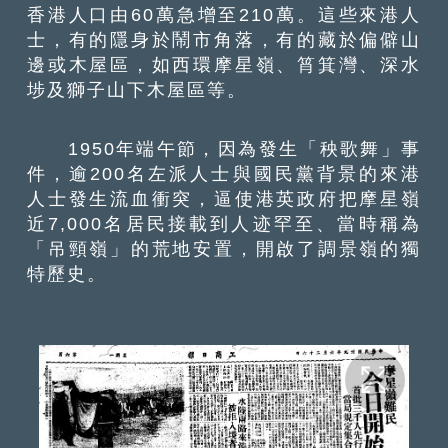
香港人口由60萬急增至210萬。這些來港人
士，有的隱身於鬧市角落，有的藏於偏僻山
邊或木屋區，如西環摩星嶺、筲箕灣、深水
埗及獅子山下木屋區等。
1950年端午節，因為發生「秧歌舞」事
件，逾200名左派人士與國民黨背景的來港
人士發生流血衝突，逼使港英政府把摩星嶺
近7,000名居民接載到人迹罕至、當時稱為
「吊頸嶺」的荒地安置，開啟了調景嶺的獨
特歷史。