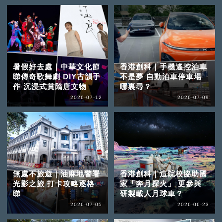
暑假好去處｜中華文化節
香港創科｜手機遙控泊車
睇傳奇歌舞劇 DIY古韻手
不是夢 自動泊車停車場
作 沉浸式賞隋唐文物
哪裏尋？
2026-07-12
2026-07-09
無處不旅遊｜油麻地警署
香港創科｜這院校協助國
光影之旅 打卡攻略逐格
家「奔月探火」 更參與
睇
研製載人月球車？
2026-07-05
2026-06-23