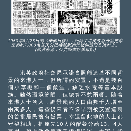
1950年6月26日的《華僑日報》，記錄了港英政府分批把摩
星嶺約7,000名居民分批接載到調景嶺的這段香港歷史。
（圖片來源：公共圖書館舊報紙）
港英政府社會局承諾會照顧這些不同背
景的來港人士，但所謂的安置，不過是幾百
個小草棚和一個飯堂，缺乏水電等基本設
施。雖然環境簡陋，但總算不愁兩餐。隨着
來港人士湧入，調景嶺的人口由數千人增至
兩萬多人，這些後來者不像早期被安置這裏
的首批居民擁有飯票；幸逗留此地的人士都
守望相助，把原先10人的配餐分給13、4人