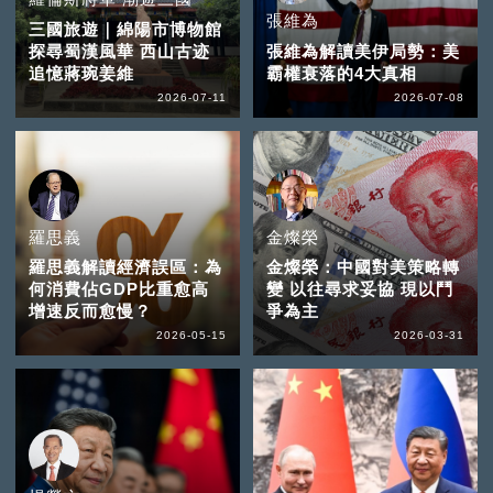
張維為
三國旅遊｜綿陽市博物館
探尋蜀漢風華 西山古迹
張維為解讀美伊局勢：美
追憶蔣琬姜維
霸權衰落的4大真相
2026-07-11
2026-07-08
羅思義
金燦榮
羅思義解讀經濟誤區：為
金燦榮：中國對美策略轉
何消費佔GDP比重愈高
變 以往尋求妥協 現以鬥
增速反而愈慢？
爭為主
2026-05-15
2026-03-31