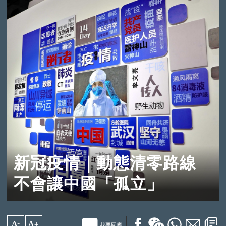
新冠疫情｜動態清零路線
不會讓中國「孤立」
A-
A+
我要回應