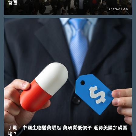
首選
2023-02-16
丁剛：中國生物醫藥崛起 藥研質優價平 逼得美國加碼圍
堵？