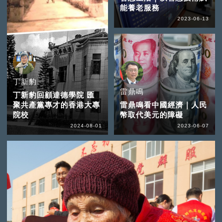
能養老服務
2023-06-13
丁新豹
雷鼎鳴
丁新豹回顧達德學院 匯
聚共產黨專才的香港大專
雷鼎鳴看中國經濟｜人民
院校
幣取代美元的障礙
2024-08-01
2023-06-07