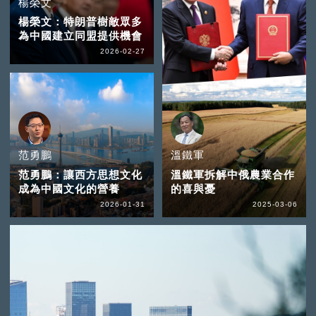
楊榮文
楊榮文：特朗普樹敵眾多
為中國建立同盟提供機會
2026-02-27
范勇鵬
溫鐵軍
范勇鵬：讓西方思想文化
溫鐵軍拆解中俄農業合作
成為中國文化的營養
的喜與憂
2026-01-31
2025-03-06