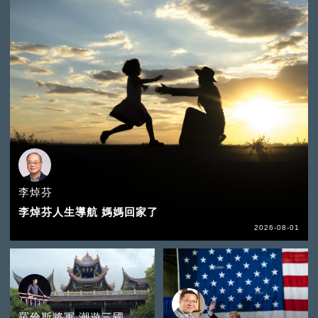
李焯芬
李焯芬人生導航 媽媽回家了
2026-08-01
羅倫斯將軍 潮遊三國