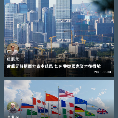
盧麒元
盧麒元解構西方資本殖民 如何吞噬國家資本後撤離
2025-08-08
葛兆光