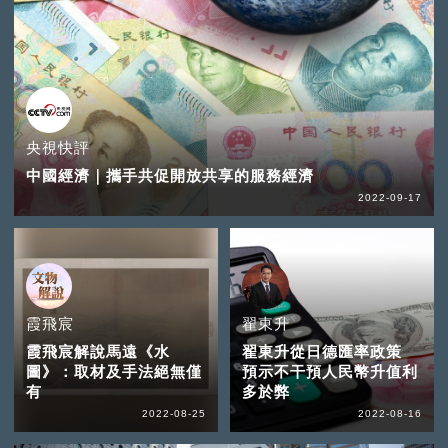
央視快評
中國經濟｜攜手共促開放共享的服務經濟
2022-09-17
霞飛宸
翟東升
霞飛宸解說馬遠《水
翟東升從日德匯率政策
圖》：取材及手法絕無僅
預示不干預人民幣升值利
有
多於弊
2022-08-25
2022-08-16