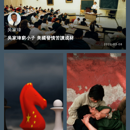
吳家瑋
吳家瑋窮小子 美國發憤苦讀成材
2021-03-08