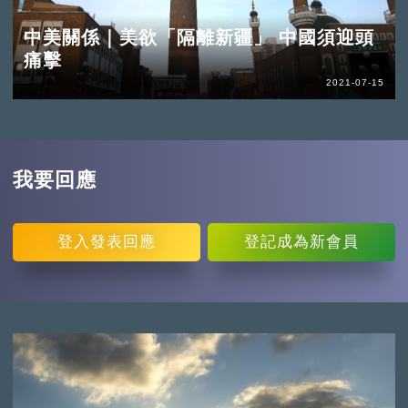
中美關係｜美欲「隔離新疆」 中國須迎頭
痛擊
2021-07-15
我要回應
登入
發表回應
登記
成為新會員