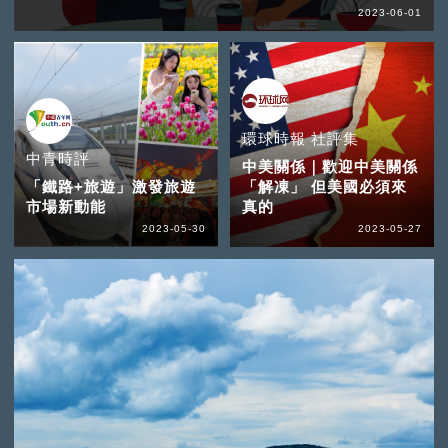
2023-06-01
環球時報 社評集
中青時評
中美關係｜歡迎中美關係
「鐵路+旅遊」激發旅遊
「解凍」 但美國必須來
市場新動能
真的
2023-05-30
2023-05-27