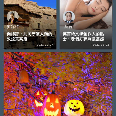
樊錦詩
莫言
樊錦詩：共同守護人類的
莫言給文學創作人的貼
敦煌莫高窟
士：發個好夢刺激靈感
2021-12-07
2021-08-02