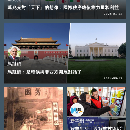
葛兆光對「天下」的想像：國際秩序總依靠力量和利益
2025-01-12
馬凱碩
馬凱碩：是時候與非西方開展對話了
2024-09-19
新華網 時評
智慧生活｜以智慧技術賦