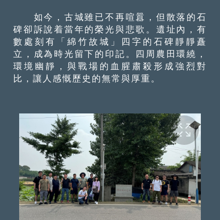
如今，古城雖已不再喧囂，但散落的石
碑卻訴說着當年的榮光與悲歌。遺址內，有
數處刻有「綿竹故城」四字的石碑靜靜矗
立，成為時光留下的印記。四周農田環繞，
環境幽靜，與戰場的血腥肅殺形成強烈對
比，讓人感慨歷史的無常與厚重。