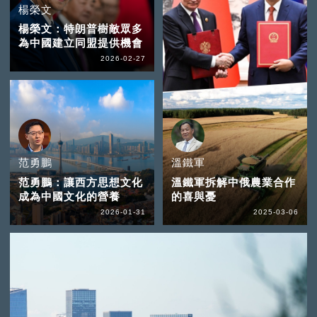
楊榮文
楊榮文：特朗普樹敵眾多
為中國建立同盟提供機會
2026-02-27
范勇鵬
溫鐵軍
范勇鵬：讓西方思想文化
溫鐵軍拆解中俄農業合作
成為中國文化的營養
的喜與憂
2026-01-31
2025-03-06