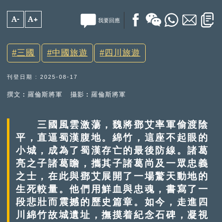
A-
A+
我要回應
三國
中國旅遊
四川旅遊
刊登日期 : 2025-08-17
撰文︰羅倫斯將軍
攝影︰羅倫斯將軍
三國風雲激蕩，魏將鄧艾率軍偷渡陰
平，直逼蜀漢腹地。綿竹，這座不起眼的
小城，成為了蜀漢存亡的最後防線。諸葛
亮之子諸葛瞻，攜其子諸葛尚及一眾忠義
之士，在此與鄧艾展開了一場驚天動地的
生死較量。他們用鮮血與忠魂，書寫了一
段悲壯而震撼的歷史篇章。如今，走進四
川綿竹故城遺址，撫摸着紀念石碑，凝視