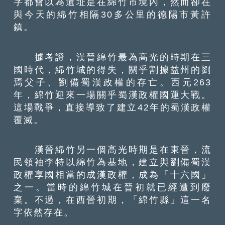
字都會以為遺址是在綿竹市境內，然而卻在
與今天的綿竹相隔30多公里的德陽市黃許
鎮。
據考證，漢晉綿竹最為高光的時期在三
國時代，綿竹城的得失，關乎割據益州的劉
焉父子、劉備蜀漢政權的存亡。西元263
年，綿竹迎來一場關乎蜀漢政權國運大戰。
這場戰爭，直接導致了建立42年的蜀漢政權
覆滅。
漢晉綿竹另一個高光時期是在東晉，流
民領袖李特以綿竹為基地，建立與劉備蜀漢
政權享國相當的成漢政權，成為「十六國」
之一。當時的綿竹城在晉初就已經遭到廢
棄。不過，在西晉初期，「綿竹縣」這一名
字依然存在。