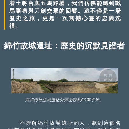
着土將台與五馬歸槽，我們仿佛能聽到戰
馬嘶鳴與刀劍交擊的回響。這不僅是一場
歷史之旅，更是一次震撼心靈的忠義洗
禮。
綿竹故城遺址：歷史的沉默見證者
四川綿竹故城遺址分佈面積約60萬平米。
不瞭解綿竹故城遺址的人，聽到這個名