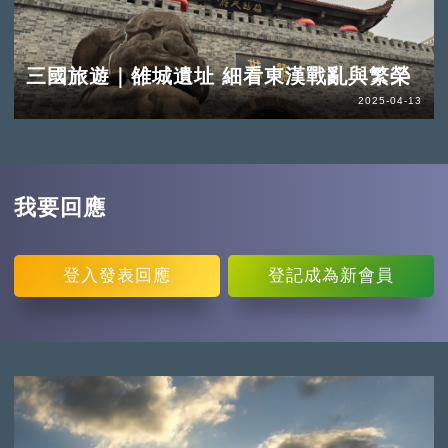
三國旅遊｜雒城遺址 細看東漢戰亂與繁榮
2025-04-13
我要回應
登入
發表回應
登記
成為新會員