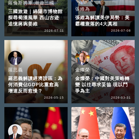
羅倫斯將軍 潮遊三國
張維為
三國旅遊｜綿陽市博物館
探尋蜀漢風華 西山古迹
張維為解讀美伊局勢：美
追憶蔣琬姜維
霸權衰落的4大真相
2026-07-11
2026-07-08
羅思義
金燦榮
羅思義解讀經濟誤區：為
金燦榮：中國對美策略轉
何消費佔GDP比重愈高
變 以往尋求妥協 現以鬥
增速反而愈慢？
爭為主
2026-05-15
2026-03-31