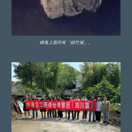
磚塊上面印有「綿竹城」。