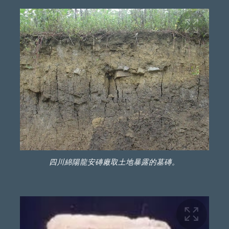
四川綿陽龍安磚廠取土地暴露的墓磚。