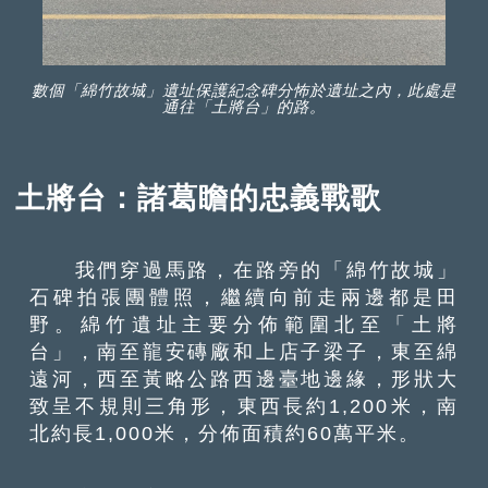
數個「綿竹故城」遺址保護紀念碑分怖於遺址之內，此處是
通往「土將台」的路。
土將台：諸葛瞻的忠義戰歌
我們穿過馬路，在路旁的「綿竹故城」
石碑拍張團體照，繼續向前走兩邊都是田
野。綿竹遺址主要分佈範圍北至「土將
台」，南至龍安磚廠和上店子梁子，東至綿
遠河，西至黃略公路西邊臺地邊緣，形狀大
致呈不規則三角形，東西長約1,200米，南
北約長1,000米，分佈面積約60萬平米。