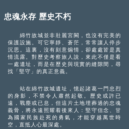
忠魂永存 歷史不朽
綿竹故城並非壯麗宮闕，也沒有完美的
保護設施。可它寧靜、蒼茫，常常讓人停步
沉思。這裏，沒有刻意煽情，卻處處皆是真
情流露。對歷史考察旅人說，來此不僅是看
一處遺址，而是在歷史與現實的縫隙間，尋
找「堅守」的真正意義。
站在綿竹故城遺址，憶起諸葛一門忠烈
的身影，不禁令人肅然起敬。歷史或許已
遠，戰塵或已息，但這片土地埋葬過的忠魂
義骨，將永遠照耀着後來人：堅守信念、甘
為國家民族赴死的勇氣，才能穿越萬世時
空，直抵人心最深處。