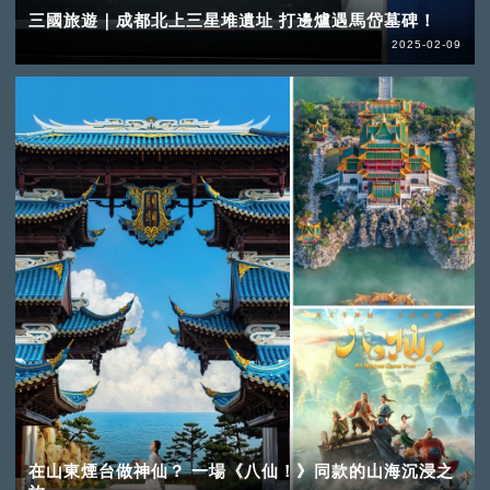
三國旅遊｜成都北上三星堆遺址 打邊爐遇馬岱墓碑！
2025-02-09
在山東煙台做神仙？ 一場《八仙！》同款的山海沉浸之