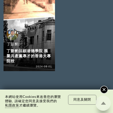
新華網 時評
丁新豹
丁新豹回顧達德學院 匯
聚共產黨專才的香港大專
院校
2024-08-01
雷鼎鳴
本網站使用Cookies來改善您的瀏覽
同意及關閉
體驗, 請確定您同意及接受我們的
私隱政策
才繼續瀏覽。