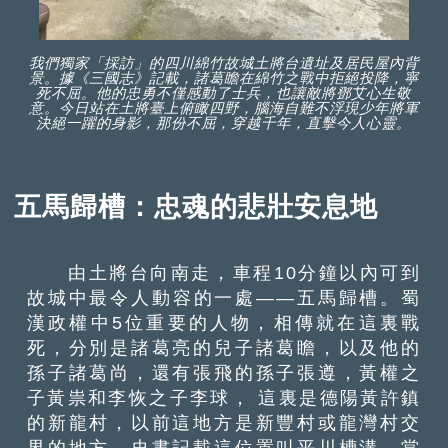
我們獨家「採訪」的四川綿竹故城土將台遺址及居民屋內背
景。據《三國志》記載，諸葛瞻在綿竹之戰中拒絕投降，寧
死不屈。他的忠勇不僅感動了士兵，也讓敵將鄧艾心生敬
意。今日站在土將臺上俯瞰四野，腦海自難不浮現少年將軍
決絕一躍的身影，那份不屈，穿越千年，直擊今人心靈。
五馬歸槽：忠魂的悲壯安息地
由土將台向南走，車程10分鐘以內可到
故城中最令人動容的一處——五馬歸槽。蜀
漢政權中5位重要的人物，相傳就在這裏戰
死，分別是諸葛亮的兒子諸葛瞻，以及他的
孫子諸葛尚，還有張飛的孫子張遵，黃權之
子黃祟和李恢之子李球， 這裏是德陽黃許鎮
的新龍村，以前這地方是新豐村或龍灣村交
界的地方，史書記載這位置叫平川槽溝，當