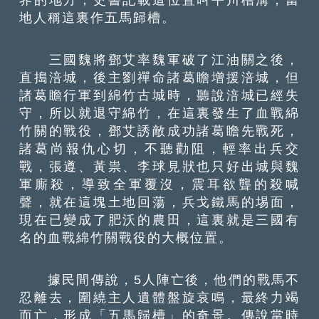
地人稱這裏作五馬歸槽。
三國魏將鄧艾率魏軍破了江油關之後，
直搗涪城，後主劉禪命諸葛瞻增援涪城，但
諸葛瞻行軍到綿竹古城時，聽說涪城已經失
守，所以就退守綿竹，在這裏發生了血戰綿
竹關的戰役，鄧艾誘敵成功諸葛瞻先戰死，
諸葛尚報仇心切，不聽勸阻，輕率出兵交
戰，張遵、黃祟、李球見狀也只好出城與魏
軍廝殺，導致全軍覆沒，震耳欲聾的殺喊
聲，就在這塊土地回蕩，兵戈鐵馬的埸面，
現在已變成了肥沃的農田，這裏就是三國有
名的血戰綿竹關戰役的大概位置。
據民間傳說，5人陣亡後，他們的戰馬不
忍離去，圍繞主人遺體盤旋哀鳴，最終力竭
而亡，形成「五馬歸槽」的奇景。傳說當時