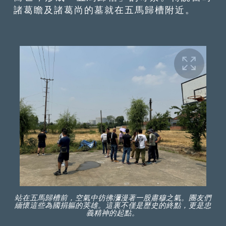
諸葛瞻及諸葛尚的墓就在五馬歸槽附近。
站在五馬歸槽前，空氣中彷彿瀰漫著一股肅穆之氣。團友們
緬懷這些為國捐軀的英雄。這裏不僅是歷史的終點，更是忠
義精神的起點。