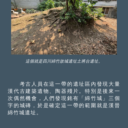
這個就是四川綿竹故城遺址土將台遺址。
考古人員在這一帶的遺址區內發現大量
漢代古建築遺物、陶器殘片。特別是後來一
次偶然機會，人們發現銘有「綿竹城」三個
字的城磚，於是確定這一帶的範圍就是漢晉
綿竹城遺址。