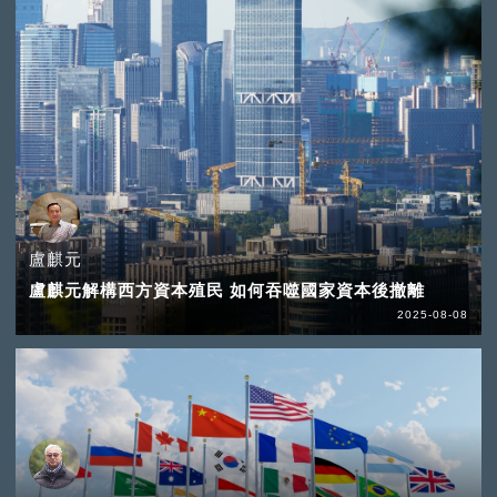
盧麒元
盧麒元解構西方資本殖民 如何吞噬國家資本後撤離
2025-08-08