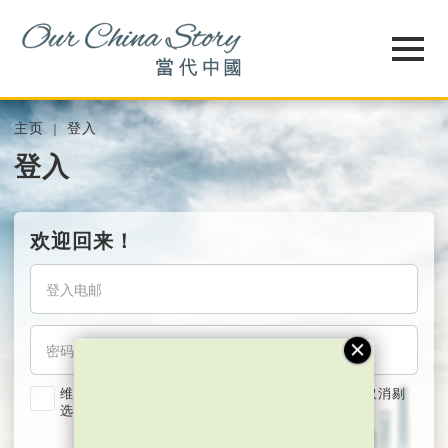
主页
登入
登入
欢迎回来！
维持我的登入状态两星期 (若使用共用电脑，紧记取消剔
选)