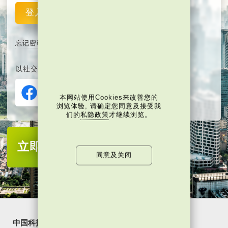
登入
重设
忘记密码
以社交媒体平台注册或登入∶
本网站使用Cookies来改善您的
浏览体验, 请确定您同意及接受我
们的
私隐政策
才继续浏览。
立即注册
成为当代中国会员
同意及关闭
中国科技
乐活湾区
潮游生活
通识中国
非凡人事