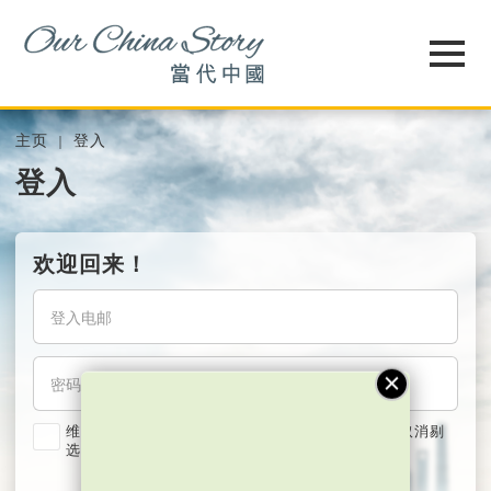
主页
登入
登入
欢迎回来！
维持我的登入状态两星期 (若使用共用电脑，紧记取消剔
选)