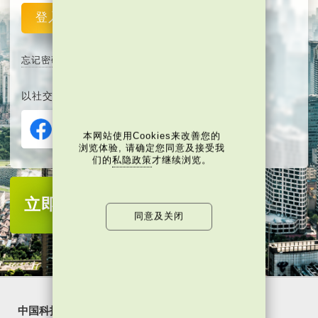
登入
重设
忘记密码
以社交媒体平台注册或登入∶
本网站使用Cookies来改善您的
浏览体验, 请确定您同意及接受我
们的
私隐政策
才继续浏览。
立即注册
成为当代中国会员
同意及关闭
中国科技
乐活湾区
潮游生活
通识中国
非凡人事