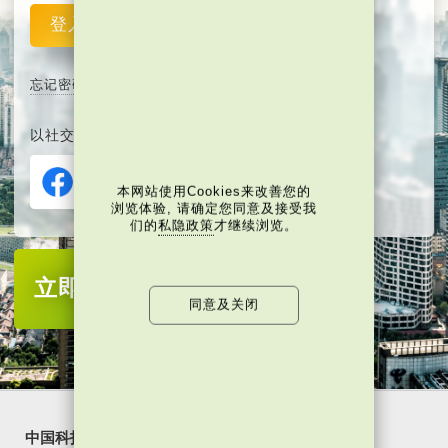
登入
重设
忘记密码
以社交媒体平台注册或登入∶
本网站使用Cookies来改善您的
浏览体验, 请确定您同意及接受我
们的
私隐政策
才继续浏览。
立即注册
成为当代中国会员
同意及关闭
中国科技
乐活湾区
潮游生活
通识中国
非凡人事