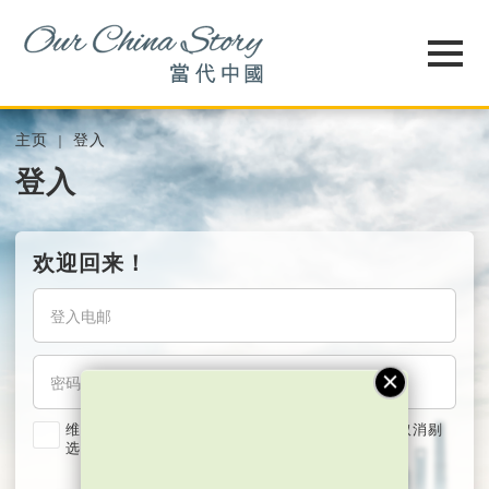
主页
登入
登入
欢迎回来！
维持我的登入状态两星期 (若使用共用电脑，紧记取消剔
选)