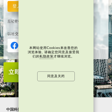
登入
重设
忘记密码
以社交媒体平台注册或登入∶
本网站使用Cookies来改善您的
浏览体验, 请确定您同意及接受我
们的
私隐政策
才继续浏览。
立即注册
成为当代中国会员
同意及关闭
中国科技
乐活湾区
潮游生活
通识中国
非凡人事