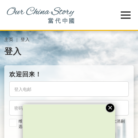
主页
登入
登入
欢迎回来！
维持我的登入状态两星期 (若使用共用电脑，紧记取消剔
选)