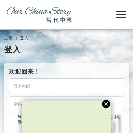
主页
登入
登入
欢迎回来！
维持我的登入状态两星期 (若使用共用电脑，紧记取消剔
选)