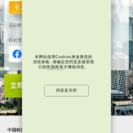
登入
重设
忘记密码
以社交媒体平台注册或登入∶
本网站使用Cookies来改善您的
浏览体验, 请确定您同意及接受我
们的
私隐政策
才继续浏览。
立即注册
成为当代中国会员
同意及关闭
中国科技
乐活湾区
潮游生活
通识中国
非凡人事