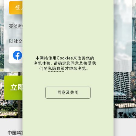
登入
重设
忘记密码
以社交媒体平台注册或登入∶
本网站使用Cookies来改善您的
浏览体验, 请确定您同意及接受我
们的
私隐政策
才继续浏览。
立即注册
成为当代中国会员
同意及关闭
中国科技
乐活湾区
潮游生活
通识中国
非凡人事