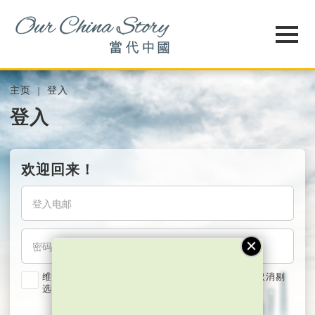
主页
登入
登入
欢迎回来！
维持我的登入状态两星期 (若使用共用电脑，紧记取消剔
选)