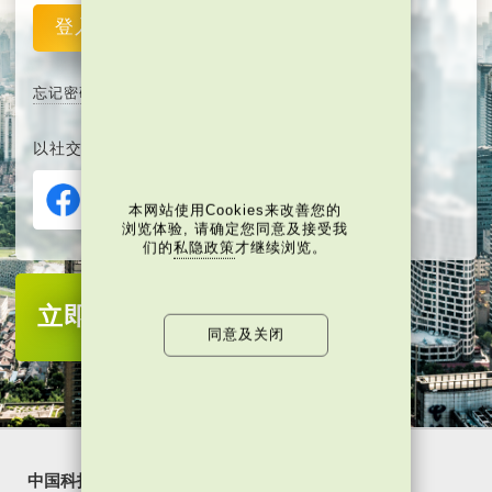
登入
重设
忘记密码
以社交媒体平台注册或登入∶
本网站使用Cookies来改善您的
浏览体验, 请确定您同意及接受我
们的
私隐政策
才继续浏览。
立即注册
成为当代中国会员
同意及关闭
中国科技
乐活湾区
潮游生活
通识中国
非凡人事