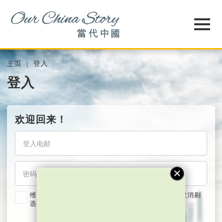
主页
登入
登入
欢迎回来！
维持我的登入状态两星期 (若使用共用电脑，紧记取消剔
选)