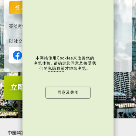
登入
重设
忘记密码
以社交媒体平台注册或登入∶
本网站使用Cookies来改善您的
浏览体验, 请确定您同意及接受我
们的
私隐政策
才继续浏览。
立即注册
成为当代中国会员
同意及关闭
中国科技
乐活湾区
潮游生活
通识中国
非凡人事