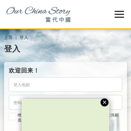
主页
登入
登入
欢迎回来！
维持我的登入状态两星期 (若使用共用电脑，紧记取消剔
选)