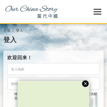
主页
登入
登入
欢迎回来！
维持我的登入状态两星期 (若使用共用电脑，紧记取消剔
选)