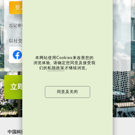
登入
重设
忘记密码
以社交媒体平台注册或登入∶
本网站使用Cookies来改善您的
浏览体验, 请确定您同意及接受我
们的
私隐政策
才继续浏览。
立即注册
成为当代中国会员
同意及关闭
中国科技
乐活湾区
潮游生活
通识中国
非凡人事