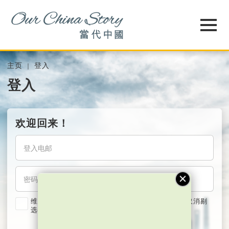
主页
登入
登入
欢迎回来！
维持我的登入状态两星期 (若使用共用电脑，紧记取消剔
选)