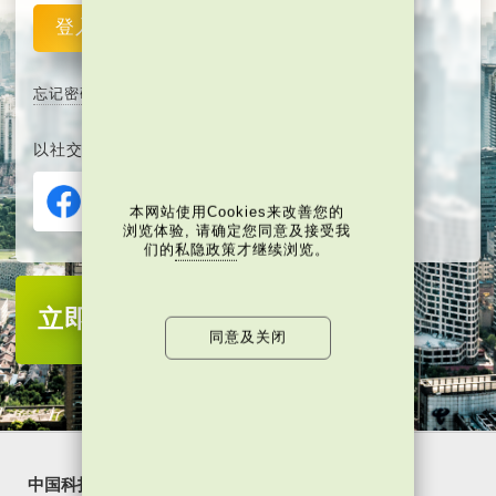
登入
重设
忘记密码
以社交媒体平台注册或登入∶
本网站使用Cookies来改善您的
浏览体验, 请确定您同意及接受我
们的
私隐政策
才继续浏览。
立即注册
成为当代中国会员
同意及关闭
中国科技
乐活湾区
潮游生活
通识中国
非凡人事