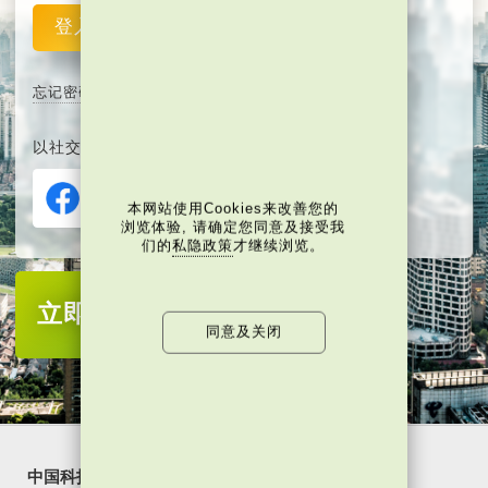
登入
重设
忘记密码
以社交媒体平台注册或登入∶
本网站使用Cookies来改善您的
浏览体验, 请确定您同意及接受我
们的
私隐政策
才继续浏览。
立即注册
成为当代中国会员
同意及关闭
中国科技
乐活湾区
潮游生活
通识中国
非凡人事