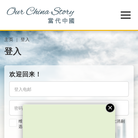
主页
登入
登入
欢迎回来！
维持我的登入状态两星期 (若使用共用电脑，紧记取消剔
选)